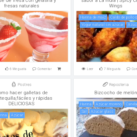
e de fresa con gelatina y
sabor a La India | Spicy 
fresas naturales
Wings
harina de maíz
caldo de pollo
yogur natural sin azúcar
Azúc
6
Me gusta
Comentar
Leer
7
Me gusta
Co
Postres
Reposteria
omo hacer galletas de
Bizcocho de meló
equilla,fáciles y rápidas
DELICIOSAS
harina
Azúcar moreno
canel
sal
Azúcar glass
arina
Azúcar