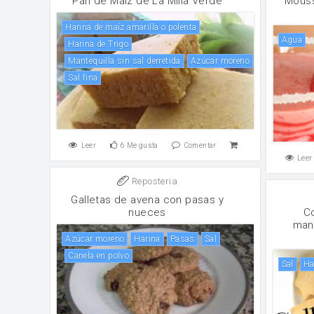
Pan de Maíz de La Milla Verde
Mouss
harina de maíz amarilla o polenta
agua
Harina de Trigo
mantequilla sin sal derretida
Azúcar moreno
Sal fina
Leer
6
Me gusta
Comentar
Leer
Reposteria
Galletas de avena con pasas y
nueces
C
mant
Azúcar moreno
harina
pasas
sal
canela en polvo
sal
h