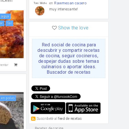
Chicken
en
Rawmesan casero
Toni Michel Caubet
muy interesante!
 o agua
ar
sal
en
Lasaña casera fácil y
HOJALDROSA TV
Show the love
rápida
VIDEO EXPLIATIVO
https://youtu.be/J5e1ddxNWjk
Red social de cocina para
en
Gachas de la abuela
HOJALDROSA TV
descubrir y compartir recetas
Rosa
de cocina, seguir cocineros,
https://youtu.be/Mz69gcVO3sI
despejar dudas sobre temas
mentar
culinarios o aportar ideas.
en
Receta Del Bizcocho
Buscador de recetas
Rosa
Casero
Disculpa. En la foto aparece
el bizcocho de xoco y en el
n
apartado de los ingredientes
te has olvidado de poner la
a en polvo
cantidad q se debería de
poner. Gracias. Rosa
en
6 Magdalenas caseras
Rosa
con pepitas de choco
Suscribeté al
feed de recetas
Para una merienda por
ejemplo.
Recetas de cocina