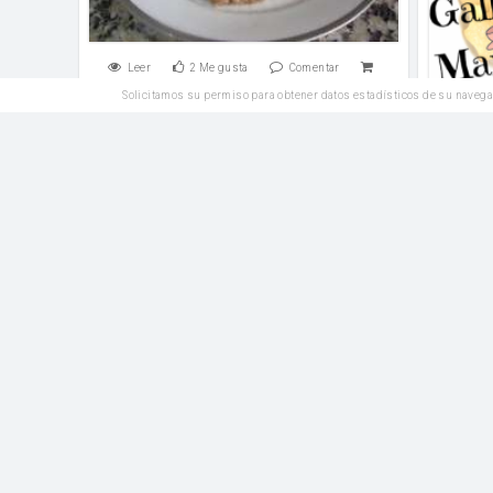
Leer
2
Me gusta
Comentar
Solicitamos su permiso para obtener datos estadísticos de su navega
Leer
SIN
Aliños y salsas
GLUTEN
Básicos - Dashi - 出汁
Boll
agua
harina
Agua d
Leer
1
Me gusta
Comentar
Leer
Reposteria
Fartons caseros