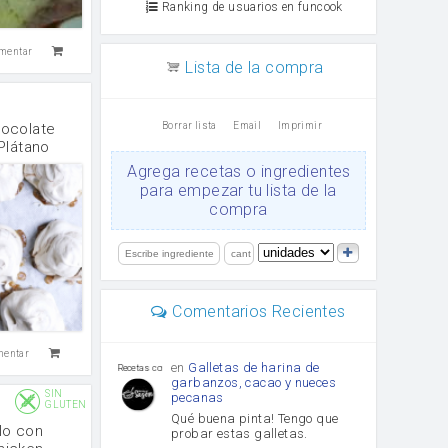
Ranking de usuarios en funcook
mentar
Lista de la compra
Borrar lista
Email
Imprimir
ocolate
Plátano
Agrega recetas o ingredientes
para empezar tu lista de la
compra
Comentarios Recientes
mentar
en
Galletas de harina de
Recetas con sazon
garbanzos, cacao y nueces
SIN
pecanas
GLUTEN
Qué buena pinta! Tengo que
lo con
probar estas galletas.