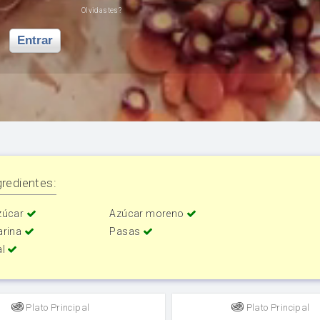
Olvidastes?
Entrar
redientes:
zúcar
Azúcar moreno
arina
Pasas
al
Plato Principal
Plato Principal