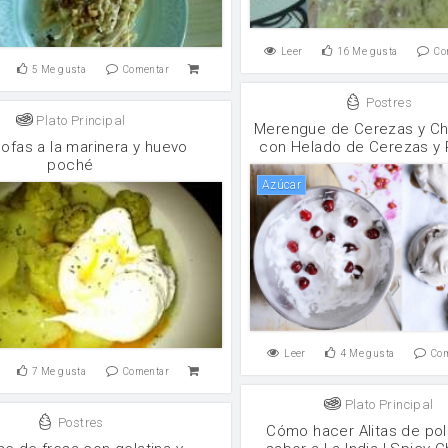
Leer
16
Me gusta
Co
5
Me gusta
Comentar
Postres
Plato Principal
Merengue de Cerezas y Ch
ofas a la marinera y huevo
con Helado de Cerezas y 
poché
Azúcar
Leer
4
Me gusta
Co
7
Me gusta
Comentar
Plato Principal
Postres
Cómo hacer Alitas de pol