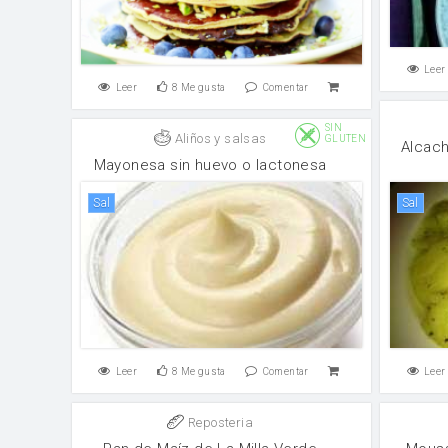
Leer
Leer
8
Me gusta
Comentar
SIN
Aliños y salsas
GLUTEN
Alcach
Mayonesa sin huevo o lactonesa
sal
sal
Leer
8
Me gusta
Comentar
Leer
Reposteria