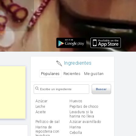
Ingredientes
Populares
Recientes
Me gustan
Buscar
Azúcar
huevos
leche
Pepitas de choco
aceite
Levadura si la
harina no lleva
Pellizco de sal
Azúcar avainillado
Harina de
harina
reposteria con
cebolla
levadura