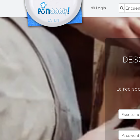
Login
ES
EN
DES
La red soc
Escribe tu
Password