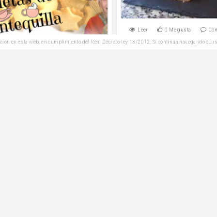
Leer
0
Me gusta
Co
ción en esta web, en cumplimiento del Real Decreto-ley 13/2012. Si continúa navegando con
6
Me gusta
Comentar
Postres
Magdalenas de arándano
Reposteria
crema de mango
itos de roscón de Reyes
harina
Azúcar
piel de limón 
harina de fuerza
Azúcar
sal
Azúcar glass
e azahar
Leer
1
Me gusta
Co
0
Me gusta
Comentar
Plato Principal
Veganas
Empanada de bacalao co