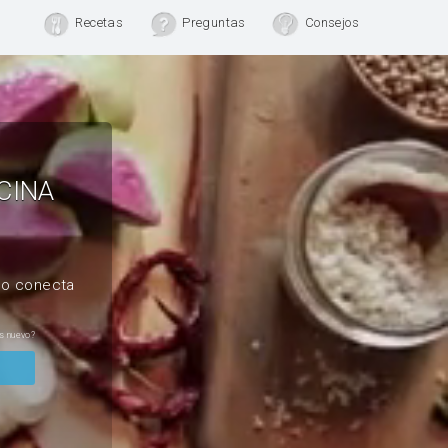
Recetas
Preguntas
Consejos
CINA
, o conecta
s nuevo?