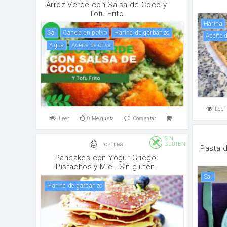
Arroz Verde con Salsa de Coco y
Tofu Frito
harina
sal
canela en polvo
harina de garbanzo
aceite 
agua
aceite de oliva
Leer
Leer
0
Me gusta
Comentar
SIN
Postres
GLUTEN
Pasta 
Pancakes con Yogur Griego,
Pistachos y Miel. Sin gluten.
sal
harina de garbanzo