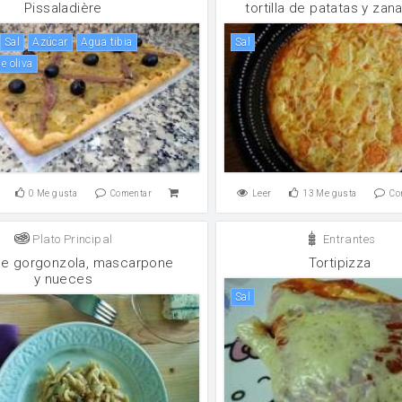
Pissaladière
tortilla de patatas y zan
sal
Azúcar
Agua tibia
sal
de oliva
0
Me gusta
Comentar
Leer
13
Me gusta
Co
Plato Principal
Entrantes
de gorgonzola, mascarpone
Tortipizza
y nueces
sal