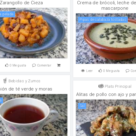
Zarangollo de Cieza
Crema de brócoli, leche d
mascarpone
za pelada
Pipas de calabaza tostadas
0
Me gusta
Comentar
Leer
0
Me gusta
Co
Bebidas y Zumos
Plato Principal
sión de té verde y moras
Alitas de pollo con ajo y p
ía
sal