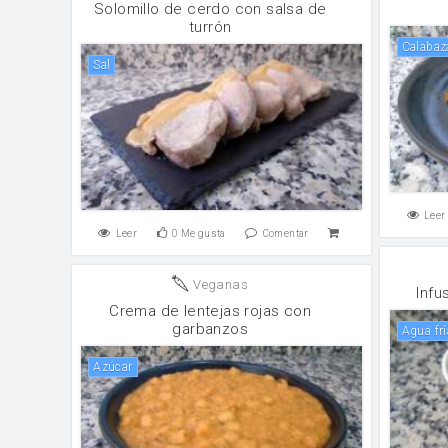
Solomillo de cerdo con salsa de
turrón
Calaba
sal
Leer
Leer
0
Me gusta
Comentar
Veganas
Infu
Crema de lentejas rojas con
garbanzos
Agua fr
Azúcar