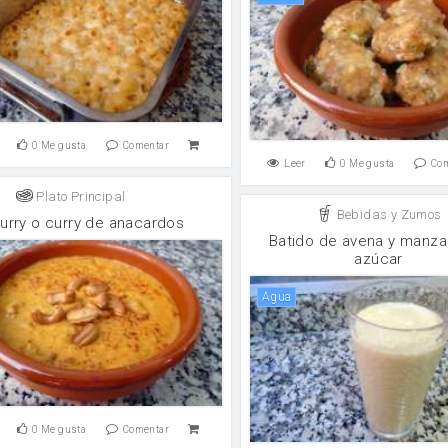
0
Me gusta
Comentar
Leer
0
Me gusta
Co
Plato Principal
Bebidas y Zumos
curry o curry de anacardos
Batido de avena y manza
azúcar
agua
0
Me gusta
Comentar