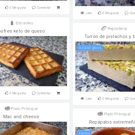
0
Me gusta
Comentar
Leer
0
Me gusta
Co
Entrantes
Reposteria
ofres keto de queso
Turrón de pistachos y t
Azúcar glass
0
Me gusta
Comentar
Leer
0
Me gusta
Co
Plato Principal
Plato Principal
Mac and cheese
Repápalos extremeñ
harina