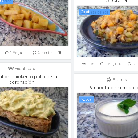
Alboronía
 moreno
Calabaza pelada
0
Me gusta
Comentar
Leer
0
Me gusta
Co
Ensaladas
tion chicken o pollo de la
Postres
coronación
Panacota de hierbabu
Azúcar