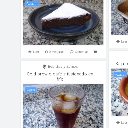
Azúcar
Leer
Leer
0
Me gusta
Comentar
Kaju 
Bebidas y Zumos
Cold brew o café infusionado en
Azúcar
frío
agua
Leer