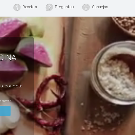
Recetas
Preguntas
Consejos
CINA
, o conecta
s nuevo?