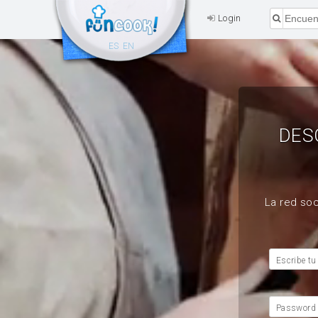
Login
ES
EN
DES
La red soc
Escribe tu
Password