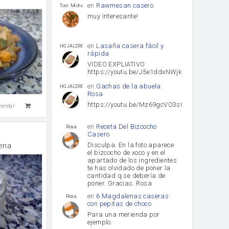
en
Rawmesan casero
Toni Michel Caubet
muy interesante!
en
Lasaña casera fácil y
HOJALDROSA TV
rápida
VIDEO EXPLIATIVO
https://youtu.be/J5e1ddxNWjk
en
Gachas de la abuela
HOJALDROSA TV
Rosa
https://youtu.be/Mz69gcVO3sI
mentar
en
Receta Del Bizcocho
Rosa
Casero
Disculpa. En la foto aparece
ena
el bizcocho de xoco y en el
apartado de los ingredientes
te has olvidado de poner la
cantidad q se debería de
poner. Gracias. Rosa
en
6 Magdalenas caseras
Rosa
con pepitas de choco
Para una merienda por
ejemplo.