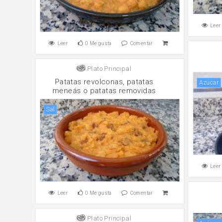
Leer
Leer
0
Me gusta
Comentar
Plato Principal
Patatas revolconas, patatas
Azúcar
meneás o patatas removidas
sal
Leer
Leer
0
Me gusta
Comentar
Plato Principal