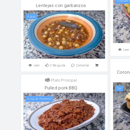
Azúcar
Lentejas con garbanzos
agua
Leer
Leer
0
Me gusta
Comentar
Corona
Plato Principal
Pulled pork BBQ
sal
Azúcar moreno