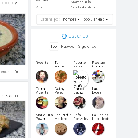
mantequilla
e coco y
ajo
aceite de oliva
huevo
zanahoria
tomate
levadura en polvo
Ordena por:
nombre
popularidad
Opcional: Ron o
Harina para
Whisky
bizcocho
Opcional: Azúcar
azucar
Usuarios
avainillado
patatas
pimiento rojo
Pimentón
Top
Nuevos
Siguiendo
pimiento verde
miel
vino blanco
Azúcar glass
Azúcar moreno
Zumo de limón
Roberto
Toni
Roberto
Recetas
Michel
Perez
Cocina
arroz
canela en polvo
Caubet
Muñoz
mentar
aceite de girasol
Dientes de ajo
vinagre
nata
Cacao en polvo
queso rallado
Fernando
Cathy
Carlos
Laura
Ajos
salsa de soja
Vicente
Pérez
Cádiz
López
orégano
Levadura
armesano
Martínez
limón
perejil
carne picada
Diente de ajo
mayonesa
Tomates
Mariquilla
Bon Profit
Rafa
La Cocina
Puerro
Power
Mallorca
Gonzalez
Imperfecta