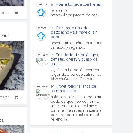
en
Avena tostada con frutas
lamejorcomida
excelente
mentar
https://lamejorcomida.org/
en
Gazporejo (mix de
Dolores
gazpacho y salmorejo, sin
ahini
pan)
Receta sin glutén, apta para
celíacos y veganos.
en
Ensalada de canónigos,
Gina Palatto
tomates cherry y queso de
cabra
¿Qué son los canónigos? en
lugar de ellos que utilizaría.
Vivo en Cancun. Gracias
en
Profetiroles rellenos de
Stephanie Llanos
crema de café
hola se ve deliciosos pero mi
mentar
duda es que tipo de harina
utilizaste para el relleno y
para la masa. es maizena ?
para ambas o solo para el
relleno-'¡?
os