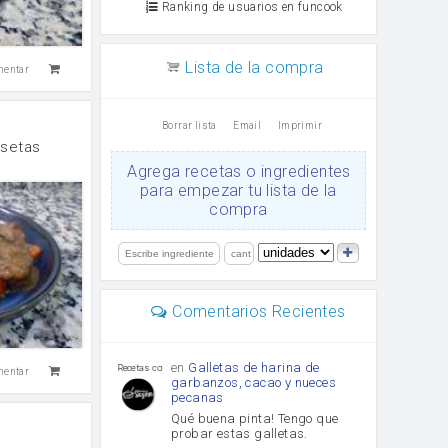
Ranking de usuarios en funcook
Lista de la compra
mentar
Borrar lista
Email
Imprimir
 setas
Agrega recetas o ingredientes
para empezar tu lista de la
compra
Comentarios Recientes
en
Galletas de harina de
Recetas con sazon
mentar
garbanzos, cacao y nueces
pecanas
Qué buena pinta! Tengo que
probar estas galletas.