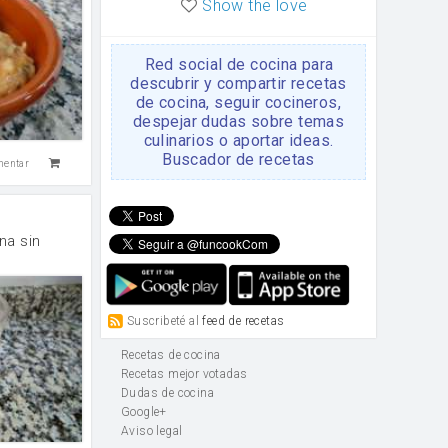
Show the love
Red social de cocina para
descubrir y compartir recetas
de cocina, seguir cocineros,
despejar dudas sobre temas
culinarios o aportar ideas.
Buscador de recetas
mentar
na sin
Suscribeté al
feed de recetas
Recetas de cocina
Recetas mejor votadas
Dudas de cocina
Google+
Aviso legal