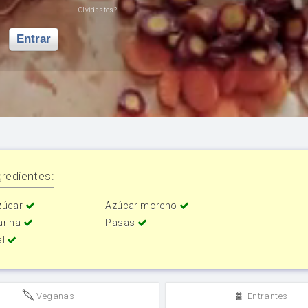
Olvidastes?
Entrar
redientes:
zúcar
Azúcar moreno
arina
Pasas
al
Veganas
Entrantes