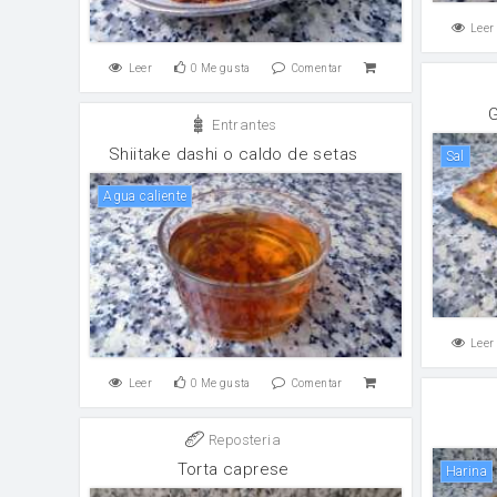
Leer
Leer
0
Me gusta
Comentar
G
Entrantes
Shiitake dashi o caldo de setas
sal
agua caliente
Leer
Leer
0
Me gusta
Comentar
Reposteria
Torta caprese
harina