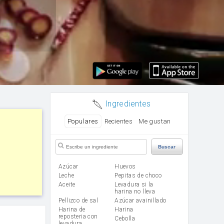
Ingredientes
Populares
Recientes
Me gustan
Buscar
Azúcar
huevos
leche
Pepitas de choco
aceite
Levadura si la
harina no lleva
Pellizco de sal
Azúcar avainillado
Harina de
harina
reposteria con
cebolla
levadura