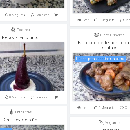
0
Me gusta
Comentar
Leer
0
Me gusta
Co
Postres
Plato Principal
Peras al vino tinto
Estofado de ternera con
shiitake
Harina para enharinar la carne
0
Me gusta
Comentar
Leer
0
Me gusta
Co
Entrantes
Chutney de piña
Veganas