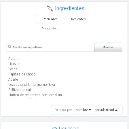
Ingredientes
Populares
Recientes
Me gustan
Buscar
Azúcar
huevos
leche
Pepitas de choco
aceite
Levadura si la harina no lleva
Pellizco de sal
Harina de reposteria con levadura
Azúcar avainillado
harina
Ordena por:
nombre
popularidad
cebolla
mantequilla
ajo
aceite de oliva
Usuarios