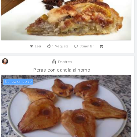
Leer
1
Me gusta
Comentar
Postres
Peras con canela al horno
canela en polvo