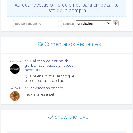
Ajos
Agrega recetas o ingredientes para empezar tu
salsa de soja
lista de la compra
orégano
Levadura
limón
perejil
carne picada
mayonesa
Comentarios Recientes
Diente de ajo
Tomates
Puerro
en
Galletas de harina de
Recetas con sazon
garbanzos, cacao y nueces
pecanas
Qué buena pinta! Tengo que
probar estas galletas.
en
Rawmesan casero
Toni Michel Caubet
muy interesante!
en
Lasaña casera fácil y
HOJALDROSA TV
rápida
Show the love
VIDEO EXPLIATIVO
https://youtu.be/J5e1ddxNWjk