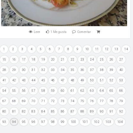
Leer
1
Me gusta
Comentar
1
2
3
4
5
6
7
8
9
10
11
12
13
14
15
16
17
18
19
20
21
22
23
24
25
26
27
28
29
30
31
32
33
34
35
36
37
38
39
40
41
42
43
44
45
46
47
48
49
50
51
52
53
54
55
56
57
58
59
60
61
62
63
64
65
66
67
68
69
70
71
72
73
74
75
76
77
78
79
80
81
82
83
84
85
86
87
88
89
90
91
92
93
94
95
96
97
98
99
100
101
102
103
104