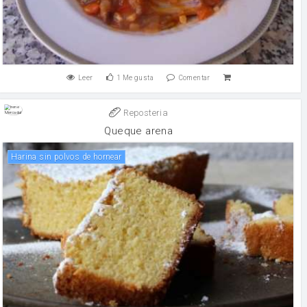
Leer
1
Me gusta
Comentar
Reposteria
Queque arena
harina sin polvos de hornear