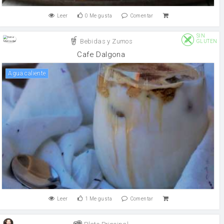
Leer
0
Me gusta
Comentar
SIN
Bebidas y Zumos
GLUTEN
Cafe Dalgona
agua caliente
Leer
1
Me gusta
Comentar