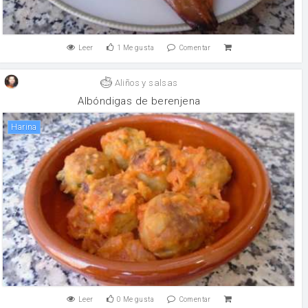
Leer
1
Me gusta
Comentar
Aliños y salsas
Albóndigas de berenjena
harina
Leer
0
Me gusta
Comentar