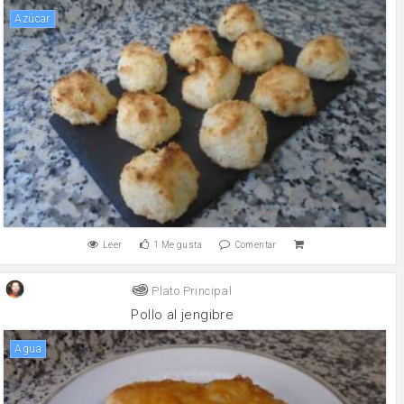
Azúcar
Leer
1
Me gusta
Comentar
Plato Principal
Pollo al jengibre
agua