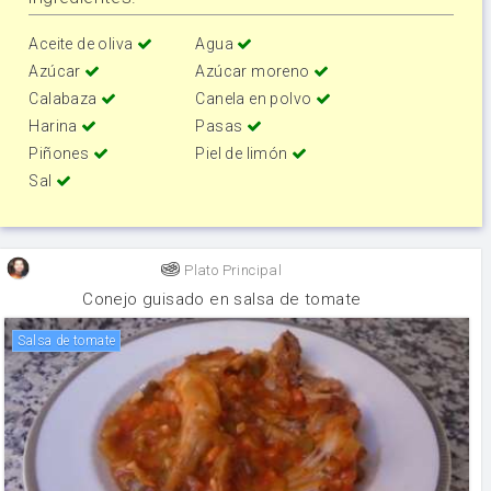
Aceite de oliva
Agua
Azúcar
Azúcar moreno
Calabaza
Canela en polvo
Harina
Pasas
Piñones
Piel de limón
Sal
Plato Principal
Conejo guisado en salsa de tomate
salsa de tomate