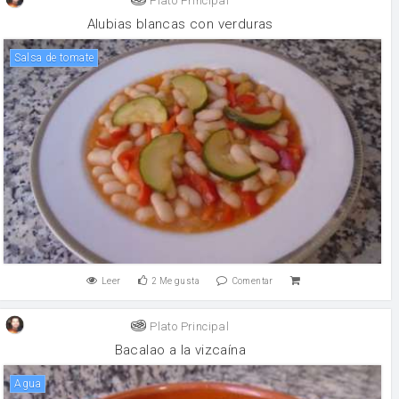
Plato Principal
Alubias blancas con verduras
salsa de tomate
Leer
2
Me gusta
Comentar
Plato Principal
Bacalao a la vizcaína
agua