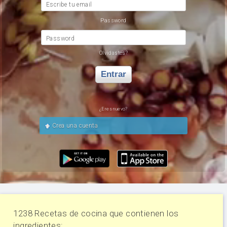
Escribe tu email
Password
Password
Olvidastes?
Entrar
¿Eres nuevo?
Crea una cuenta
1238 Recetas de cocina que contienen los
ingredientes: