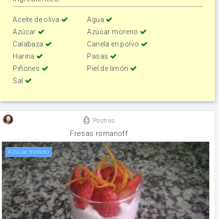
Aceite de oliva
Agua
Azúcar
Azúcar moreno
Calabaza
Canela en polvo
Harina
Pasas
Piñones
Piel de limón
Sal
Postres
Fresas romanoff
Azúcar moreno