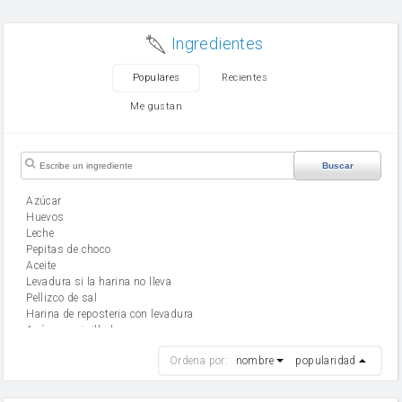
Ingredientes
Populares
Recientes
Me gustan
Buscar
Azúcar
huevos
leche
Pepitas de choco
aceite
Levadura si la harina no lleva
Pellizco de sal
Harina de reposteria con levadura
Azúcar avainillado
harina
Ordena por:
nombre
popularidad
cebolla
mantequilla
ajo