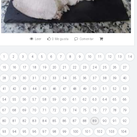
Leer
0
Me gusta
Comentar
1
2
3
4
5
6
7
8
9
10
11
12
13
14
15
16
17
18
19
20
21
22
23
24
25
26
27
28
29
30
31
32
33
34
35
36
37
38
39
40
41
42
43
44
45
46
47
48
49
50
51
52
53
54
55
56
57
58
59
60
61
62
63
64
65
66
67
68
69
70
71
72
73
74
75
76
77
78
79
80
81
82
83
84
85
86
87
88
89
90
91
92
93
94
95
96
97
98
99
100
101
102
103
104