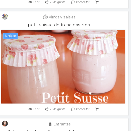
Leer
2
Me gusta
Comentar
Aliños y salsas
petit suisse de fresa caseros
Azúcar
Leer
2
Me gusta
Comentar
Entrantes