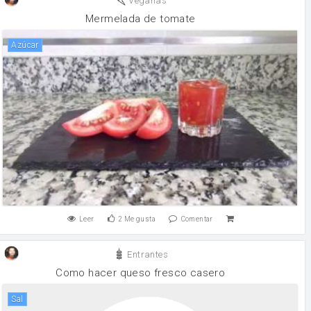
Veganas
Mermelada de tomate
Azúcar
Leer
2
Me gusta
Comentar
Entrantes
Como hacer queso fresco casero
sal