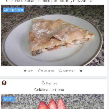
Calzone de champiñones portobello y mozzarella
champiñones
Leer
0
Me gusta
Comentar
Postres
Gelatina de fresa
Azúcar