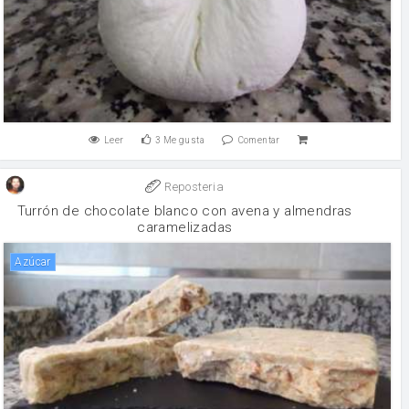
Leer
3
Me gusta
Comentar
Reposteria
Turrón de chocolate blanco con avena y almendras
caramelizadas
Azúcar