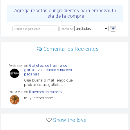
queso rallado
Ajos
Agrega recetas o ingredientes para empezar tu
salsa de soja
lista de la compra
orégano
Levadura
limón
perejil
carne picada
mayonesa
Comentarios Recientes
Diente de ajo
Tomates
Puerro
en
Galletas de harina de
Recetas con sazon
garbanzos, cacao y nueces
pecanas
Qué buena pinta! Tengo que
probar estas galletas.
en
Rawmesan casero
Toni Michel Caubet
muy interesante!
en
Lasaña casera fácil y
HOJALDROSA TV
rápida
Show the love
VIDEO EXPLIATIVO
https://youtu.be/J5e1ddxNWjk