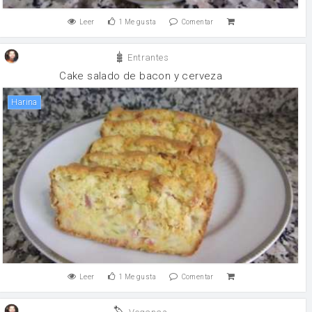
Leer
1
Me gusta
Comentar
Entrantes
Cake salado de bacon y cerveza
harina
Leer
1
Me gusta
Comentar