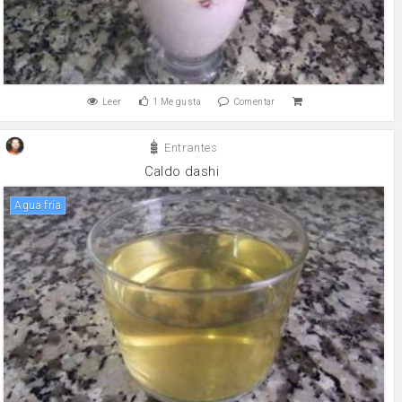
Leer
1
Me gusta
Comentar
Entrantes
Caldo dashi
Agua fría