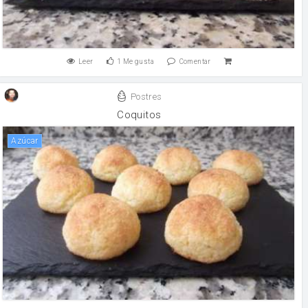
Leer
1
Me gusta
Comentar
Postres
Coquitos
Azúcar