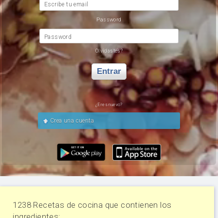
Escribe tu email
Password
Password
Olvidastes?
Entrar
¿Eres nuevo?
Crea una cuenta
1238 Recetas de cocina que contienen los
ingredientes: