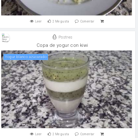
Leer
2
Me gusta
Comentar
Postres
Copa de yogur con kiwi
Yogur blanco azúcarado
Leer
2
Me gusta
Comentar