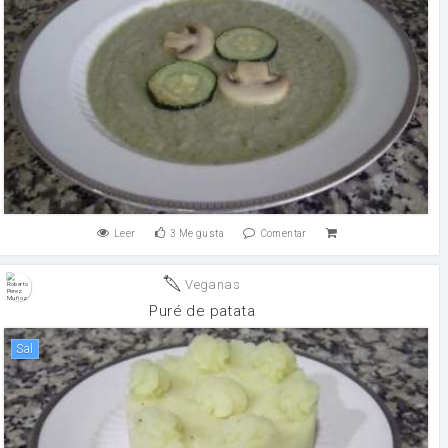
Leer
3
Me gusta
Comentar
Veganas
Puré de patata
sal