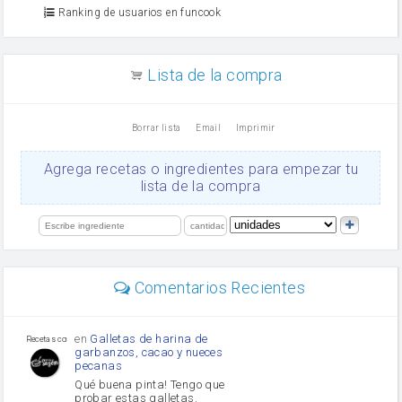
Azúcar moreno
Ranking de usuarios en funcook
Zumo de limón
arroz
canela en polvo
aceite de girasol
Lista de la compra
Dientes de ajo
vinagre
nata
Borrar lista
Email
Imprimir
Cacao en polvo
queso rallado
Ajos
Agrega recetas o ingredientes para empezar tu
salsa de soja
lista de la compra
orégano
Levadura
limón
perejil
carne picada
mayonesa
Comentarios Recientes
Diente de ajo
Tomates
Puerro
en
Galletas de harina de
Recetas con sazon
garbanzos, cacao y nueces
pecanas
Qué buena pinta! Tengo que
probar estas galletas.