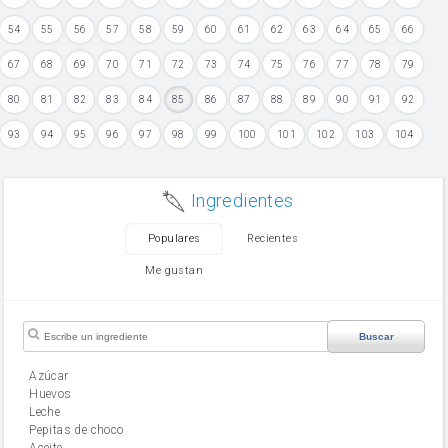
54
55
56
57
58
59
60
61
62
63
64
65
66
67
68
69
70
71
72
73
74
75
76
77
78
79
80
81
82
83
84
85
86
87
88
89
90
91
92
93
94
95
96
97
98
99
100
101
102
103
104
Ingredientes
Populares
Recientes
Me gustan
Buscar
Azúcar
huevos
leche
Pepitas de choco
aceite