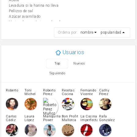
Levadura si la harina no lleva
Pellizco de sal
Azúcar avainillado
Harina de reposteria con levadura
harina
Ordena por:
nombre
popularidad
cebolla
mantequilla
ajo
aceite de oliva
Usuarios
huevo
zanahoria
Top
Nuevos
tomate
levadura en polvo
Siguiendo
Opcional: Azúcar avainillado
Opcional: Ron o Whisky
Harina para bizcocho
Roberto
Toni
Roberto
Recetas
Fernando
Cathy
azucar
Michel
Perez
Cocina
Vicente
Pérez
Caubet
Muñoz
patatas
pimiento rojo
Pimentón
pimiento verde
Carlos
Laura
Mariquilla
Bon Profit
La Cocina
Rafa
Cádiz
López
Power
Mallorca
Imperfecta
Gonzalez
miel
Martínez
vino blanco
Azúcar glass