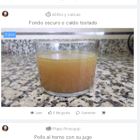
Aliños y salsas
Fondo oscuro o caldo tostado
agua
Leer
0
Me gusta
Comentar
Plato Principal
Pollo al horno con su jugo