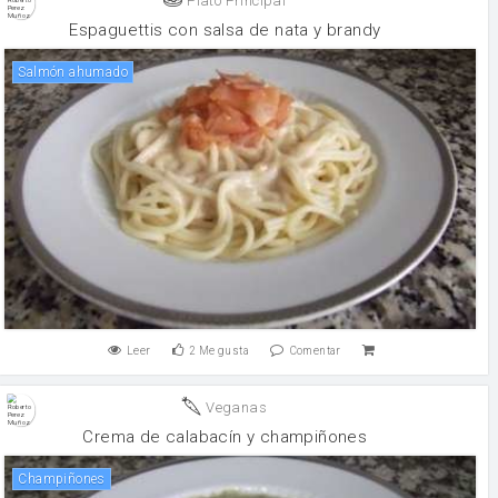
Plato Principal
Espaguettis con salsa de nata y brandy
Salmón ahumado
Leer
2
Me gusta
Comentar
Veganas
Crema de calabacín y champiñones
champiñones