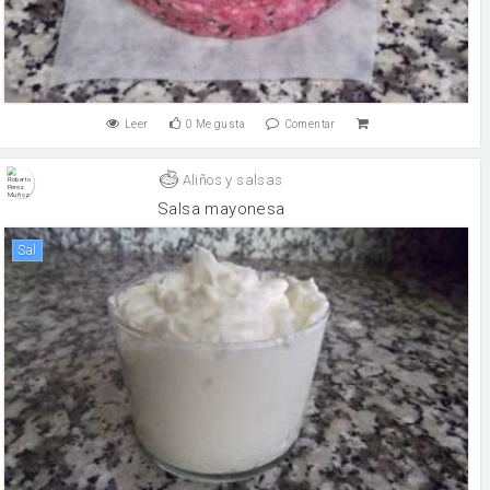
Leer
0
Me gusta
Comentar
Aliños y salsas
Salsa mayonesa
sal