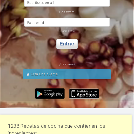
Escribe tu email
Password
Password
Olvidastes?
Entrar
¿Eres nuevo?
Crea una cuenta
1238 Recetas de cocina que contienen los
ingredientes: