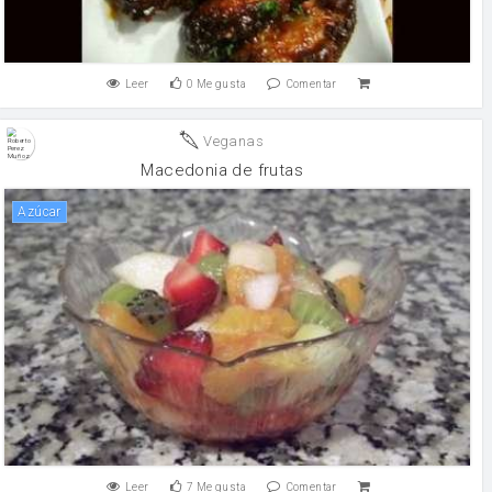
Leer
0
Me gusta
Comentar
Veganas
Macedonia de frutas
Azúcar
Leer
7
Me gusta
Comentar