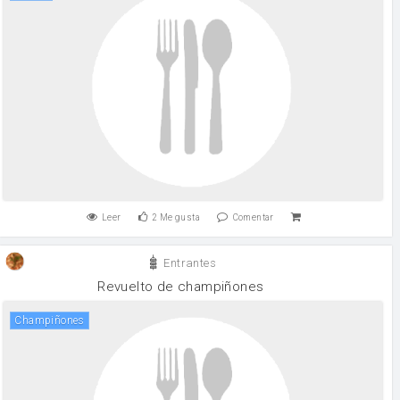
Leer
2
Me gusta
Comentar
Entrantes
Revuelto de champiñones
champiñones