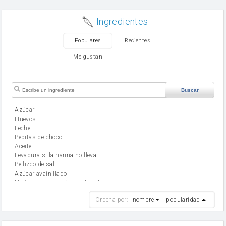
Ingredientes
Populares
Recientes
Me gustan
Buscar
Azúcar
huevos
leche
Pepitas de choco
aceite
Levadura si la harina no lleva
Pellizco de sal
Azúcar avainillado
Harina de reposteria con levadura
harina
Ordena por:
nombre
popularidad
cebolla
mantequilla
ajo