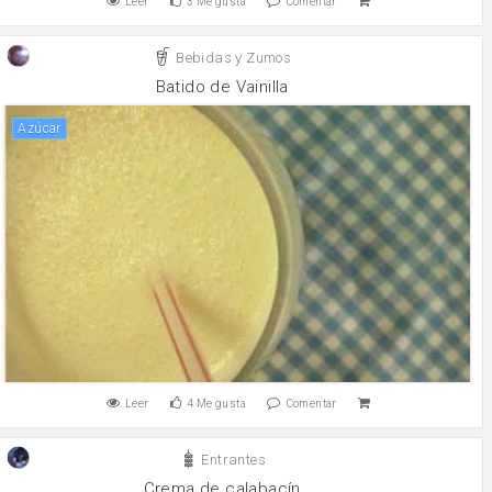
Leer
3
Me gusta
Comentar
Bebidas y Zumos
Batido de Vainilla
Azúcar
Leer
4
Me gusta
Comentar
Entrantes
Crema de calabacín