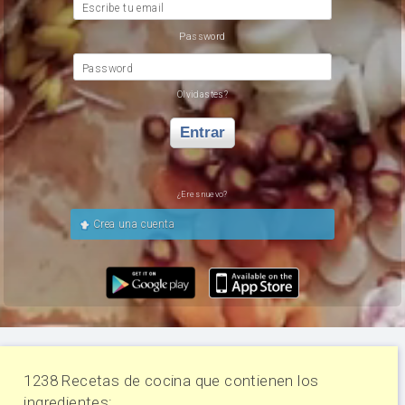
Escribe tu email
Password
Password
Olvidastes?
Entrar
¿Eres nuevo?
Crea una cuenta
1238 Recetas de cocina que contienen los
ingredientes: