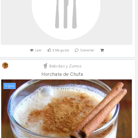
Leer
3
Me gusta
Comentar
Bebidas y Zumos
Horchata de Chufa
agua