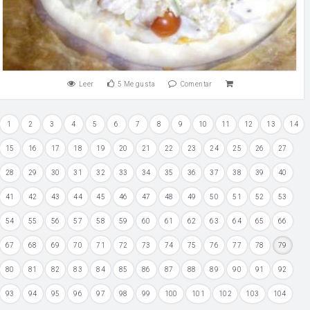
Leer
5
Me gusta
Comentar
1
2
3
4
5
6
7
8
9
10
11
12
13
14
15
16
17
18
19
20
21
22
23
24
25
26
27
28
29
30
31
32
33
34
35
36
37
38
39
40
41
42
43
44
45
46
47
48
49
50
51
52
53
54
55
56
57
58
59
60
61
62
63
64
65
66
67
68
69
70
71
72
73
74
75
76
77
78
79
80
81
82
83
84
85
86
87
88
89
90
91
92
93
94
95
96
97
98
99
100
101
102
103
104