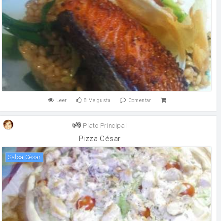
Leer
8
Me gusta
Comentar
Plato Principal
Pizza César
Salsa César