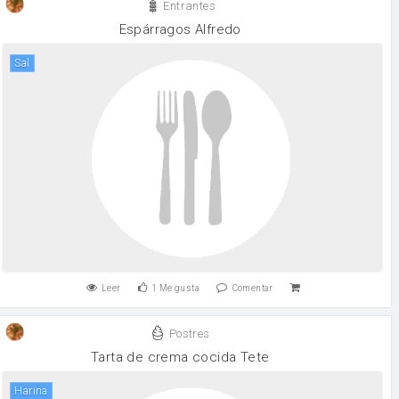
Entrantes
Espárragos Alfredo
sal
Leer
1
Me gusta
Comentar
Postres
Tarta de crema cocida Tete
harina