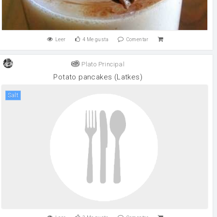
Leer
4
Me gusta
Comentar
Plato Principal
Potato pancakes (Latkes)
salt