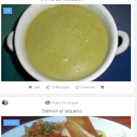
sal
Leer
12
Me gusta
Comentar
Plato Principal
Salmón al sésamo
salmón