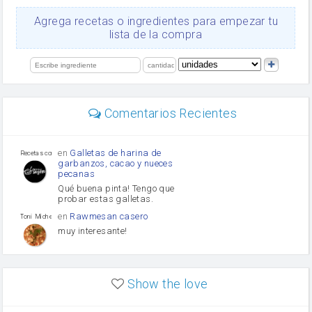
queso rallado
Ajos
Agrega recetas o ingredientes para empezar tu
orégano
lista de la compra
Levadura
salsa de soja
limón
perejil
carne picada
Diente de ajo
Comentarios Recientes
mayonesa
Tomates
Puerro
en
Galletas de harina de
Recetas con sazon
garbanzos, cacao y nueces
pecanas
Qué buena pinta! Tengo que
probar estas galletas.
en
Rawmesan casero
Toni Michel Caubet
muy interesante!
en
Lasaña casera fácil y
HOJALDROSA TV
rápida
Show the love
VIDEO EXPLIATIVO
https://youtu.be/J5e1ddxNWjk