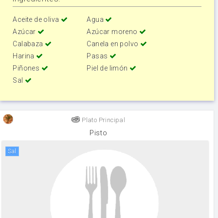
Aceite de oliva
Agua
Azúcar
Azúcar moreno
Calabaza
Canela en polvo
Harina
Pasas
Piñones
Piel de limón
Sal
Plato Principal
Pisto
sal