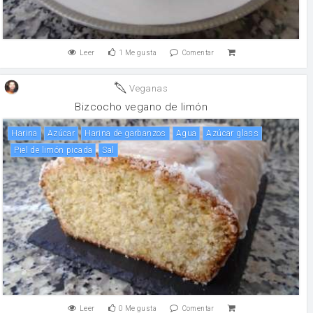
Leer
1
Me gusta
Comentar
Veganas
Bizcocho vegano de limón
harina
Azúcar
Harina de garbanzos
agua
Azúcar glass
piel de limón picada
sal
Leer
0
Me gusta
Comentar