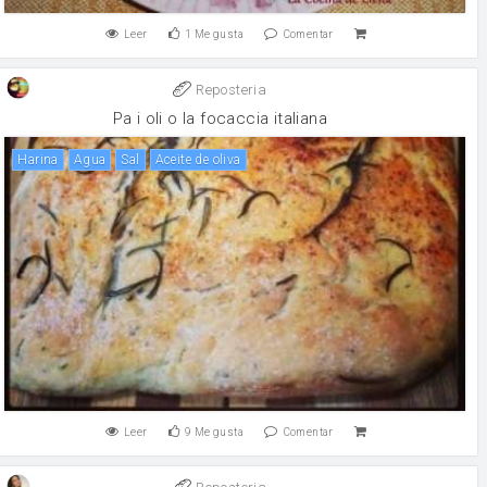
Leer
1
Me gusta
Comentar
Reposteria
Pa i oli o la focaccia italiana
harina
agua
sal
aceite de oliva
Leer
9
Me gusta
Comentar