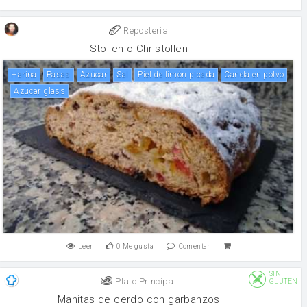
Reposteria
Stollen o Christollen
harina
pasas
Azúcar
sal
piel de limón picada
canela en polvo
Azúcar glass
Leer
0
Me gusta
Comentar
SIN
Plato Principal
GLUTEN
Manitas de cerdo con garbanzos