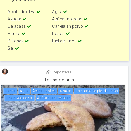
Aceite de oliva
Agua
Azúcar
Azúcar moreno
Calabaza
Canela en polvo
Harina
Pasas
Piñones
Piel de limón
Sal
Reposteria
Tortas de anís
harina
agua
aceite de oliva
Azúcar
Un cuarto de piel de limón
Una pizca de sal
Azúcar para rebozar