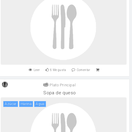
Leer
6
Me gusta
Comentar
Plato Principal
Sopa de queso
Azúcar
harina
agua