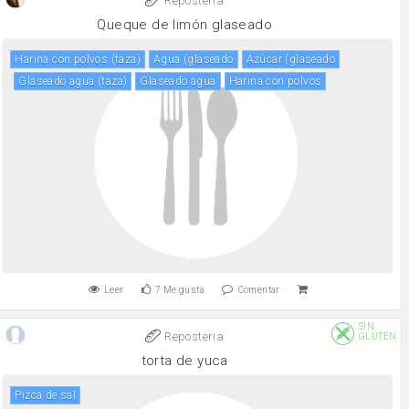
Reposteria
Queque de limón glaseado
harina con polvos (taza)
agua (glaseado
azúcar (glaseado
glaseado agua (taza)
glaseado agua
harina con polvos
Leer
7
Me gusta
Comentar
SIN
Reposteria
GLUTEN
torta de yuca
pizca de sal