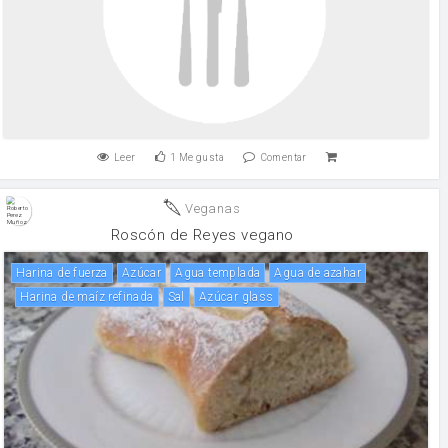
Leer
1
Me gusta
Comentar
Veganas
Roscón de Reyes vegano
harina de fuerza
Azúcar
agua templada
Agua de azahar
Harina de maíz refinada
sal
Azúcar glass