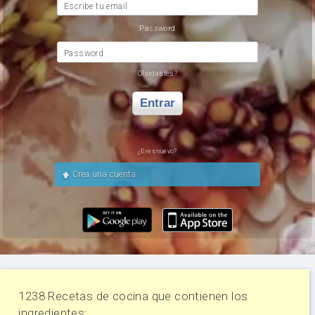
Escribe tu email
Password
Password
Olvidastes?
Entrar
¿Eres nuevo?
Crea una cuenta
1238 Recetas de cocina que contienen los
ingredientes: