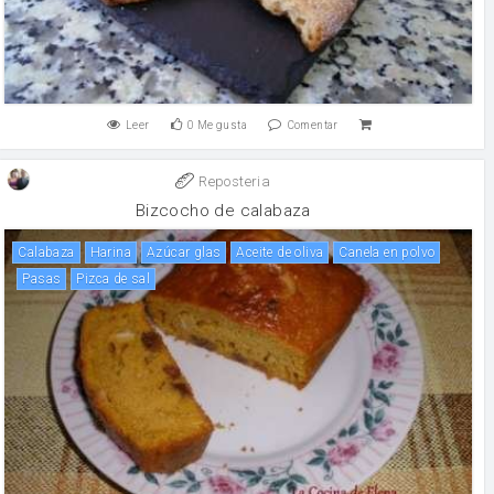
Leer
0
Me gusta
Comentar
Reposteria
Bizcocho de calabaza
calabaza
harina
azúcar glas
aceite de oliva
canela en polvo
pasas
pizca de sal