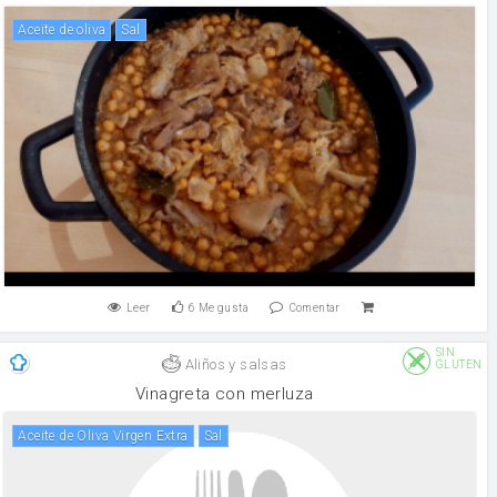
aceite de oliva
sal
Leer
6
Me gusta
Comentar
SIN
Aliños y salsas
GLUTEN
Vinagreta con merluza
Aceite de Oliva Virgen Extra
sal