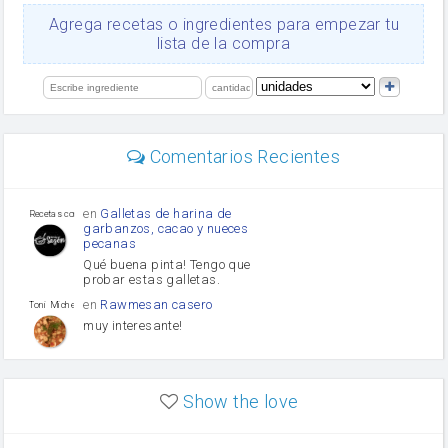
Ajos
Agrega recetas o ingredientes para empezar tu
salsa de soja
lista de la compra
orégano
Levadura
limón
perejil
carne picada
mayonesa
Comentarios Recientes
Diente de ajo
Tomates
Puerro
en
Galletas de harina de
Recetas con sazon
garbanzos, cacao y nueces
pecanas
Qué buena pinta! Tengo que
probar estas galletas.
en
Rawmesan casero
Toni Michel Caubet
muy interesante!
en
Lasaña casera fácil y
HOJALDROSA TV
rápida
Show the love
VIDEO EXPLIATIVO
https://youtu.be/J5e1ddxNWjk