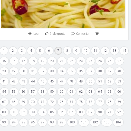
Leer
7
Me gusta
Comentar
1
2
3
4
5
6
7
8
9
10
11
12
13
14
15
16
17
18
19
20
21
22
23
24
25
26
27
28
29
30
31
32
33
34
35
36
37
38
39
40
41
42
43
44
45
46
47
48
49
50
51
52
53
54
55
56
57
58
59
60
61
62
63
64
65
66
67
68
69
70
71
72
73
74
75
76
77
78
79
80
81
82
83
84
85
86
87
88
89
90
91
92
93
94
95
96
97
98
99
100
101
102
103
104