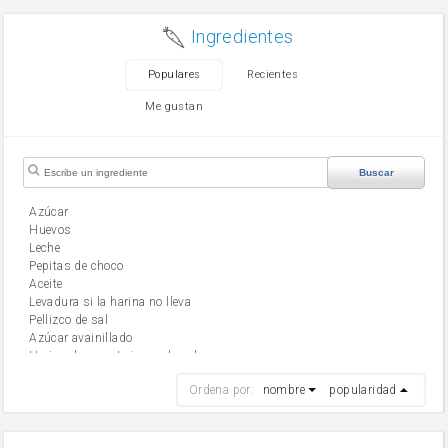
Ingredientes
Populares
Recientes
Me gustan
Buscar
Azúcar
huevos
leche
Pepitas de choco
aceite
Levadura si la harina no lleva
Pellizco de sal
Azúcar avainillado
Harina de reposteria con levadura
harina
Ordena por:
nombre
popularidad
cebolla
mantequilla
ajo
aceite de oliva