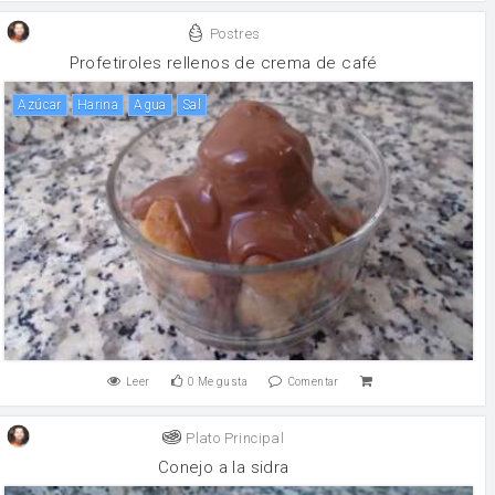
Postres
Profetiroles rellenos de crema de café
Azúcar
harina
agua
sal
Leer
0
Me gusta
Comentar
Plato Principal
Conejo a la sidra