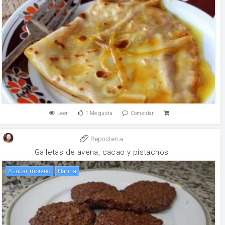
Leer
1
Me gusta
Comentar
Reposteria
Galletas de avena, cacao y pistachos
Azúcar moreno
harina