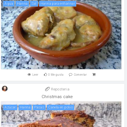
agua
harina
sal
Harina para enharinar
Leer
0
Me gusta
Comentar
Reposteria
Christmas cake
Azúcar
harina
pasas
canela en polvo