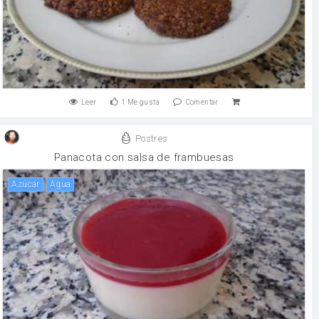
Leer
1
Me gusta
Comentar
Postres
Panacota con salsa de frambuesas
Azúcar
agua