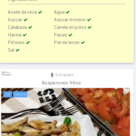
Aceite de oliva
Agua
Azúcar
Azúcar moreno
Calabaza
Canela en polvo
Harina
Pasas
Piñones
Piel de limón
Sal
Entrantes
Boquerones fritos
sal
harina