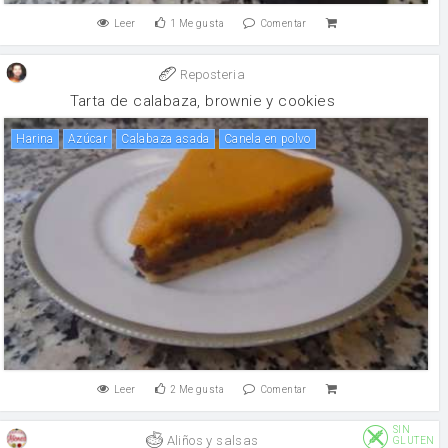
Leer
1
Me gusta
Comentar
Reposteria
Tarta de calabaza, brownie y cookies
harina
Azúcar
Calabaza asada
canela en polvo
Leer
2
Me gusta
Comentar
SIN
Aliños y salsas
GLUTEN