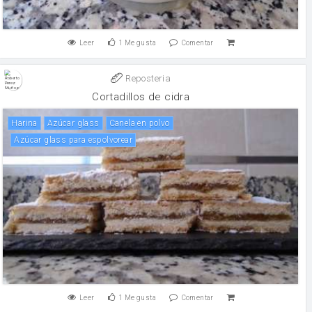
Leer
1
Me gusta
Comentar
Reposteria
Cortadillos de cidra
harina
Azúcar glass
canela en polvo
Azúcar glass para espolvorear
Leer
1
Me gusta
Comentar