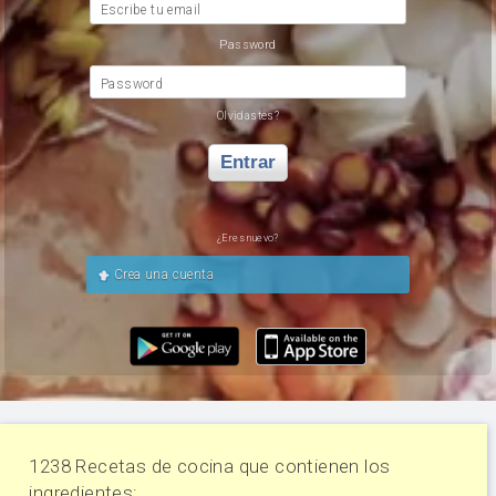
Escribe tu email
Password
Password
Olvidastes?
Entrar
¿Eres nuevo?
Crea una cuenta
1238 Recetas de cocina que contienen los
ingredientes: