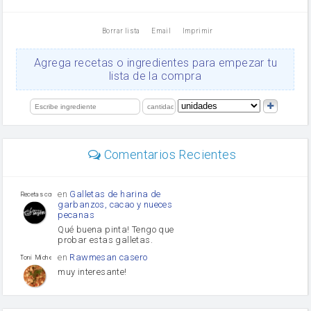
vinagre
nata
Borrar lista
Email
Imprimir
Cacao en polvo
queso rallado
Ajos
Agrega recetas o ingredientes para empezar tu
salsa de soja
lista de la compra
orégano
Levadura
limón
perejil
carne picada
mayonesa
Comentarios Recientes
Diente de ajo
Tomates
Puerro
en
Galletas de harina de
Recetas con sazon
garbanzos, cacao y nueces
pecanas
Qué buena pinta! Tengo que
probar estas galletas.
en
Rawmesan casero
Toni Michel Caubet
muy interesante!