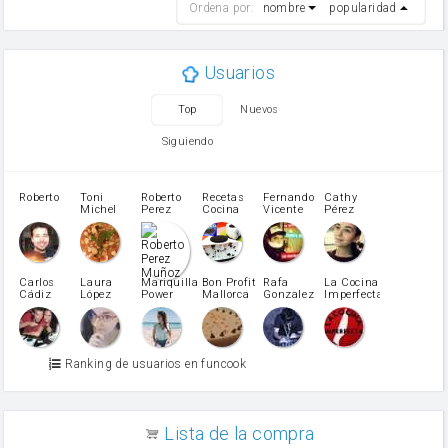
Ordena por:
nombre
popularidad
cebolla
mantequilla
ajo
aceite de oliva
Usuarios
huevo
zanahoria
Top
Nuevos
tomate
levadura en polvo
Siguiendo
Opcional: Azúcar avainillado
Opcional: Ron o Whisky
Harina para bizcocho
Roberto
Toni
Roberto
Recetas
Fernando
Cathy
azucar
Michel
Perez
Cocina
Vicente
Pérez
Caubet
Muñoz
patatas
pimiento rojo
Pimentón
pimiento verde
Carlos
Laura
Mariquilla
Bon Profit
Rafa
La Cocina
Cádiz
López
Power
Mallorca
Gonzalez
Imperfecta
miel
Martínez
vino blanco
Azúcar glass
Azúcar moreno
Ranking de usuarios en funcook
Zumo de limón
arroz
canela en polvo
aceite de girasol
Lista de la compra
Dientes de ajo