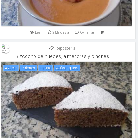
Leer
2
Me gusta
Comentar
Reposteria
Bizcocho de nueces, almendras y piñones
Azúcar
Piñones
harina
Azúcar glass