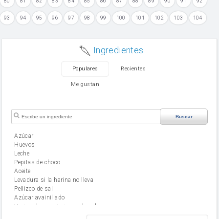
80
81
82
83
84
85
86
87
88
89
90
91
92
93
94
95
96
97
98
99
100
101
102
103
104
Ingredientes
Populares
Recientes
Me gustan
Buscar
Azúcar
huevos
leche
Pepitas de choco
aceite
Levadura si la harina no lleva
Pellizco de sal
Azúcar avainillado
Harina de reposteria con levadura
harina