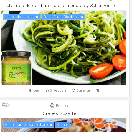
Tallarines de calabacín con almendras y Salsa Pesto
Harina de almendras
Salsa Pesto Bio dAtenea
Leer
3
Me gusta
Comentar
Postres
Crepes Suzette
harina sin polvos de hornear
Sal fina