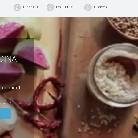
Recetas
Preguntas
Consejos
CINA
, o conecta
s nuevo?