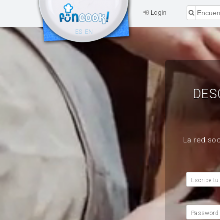
Login
ES
EN
DES
La red soc
Escribe tu
Password