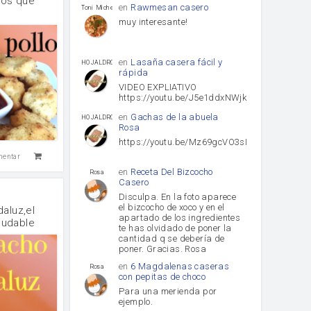
nos que
en
Rawmesan casero
Toni Michel Caubet
muy interesante!
en
Lasaña casera fácil y
HOJALDROSA TV
rápida
VIDEO EXPLIATIVO
https://youtu.be/J5e1ddxNWjk
en
Gachas de la abuela
HOJALDROSA TV
Rosa
https://youtu.be/Mz69gcVO3sI
mentar
en
Receta Del Bizcocho
Rosa
Casero
Disculpa. En la foto aparece
el bizcocho de xoco y en el
aluz,el
apartado de los ingredientes
aludable
te has olvidado de poner la
cantidad q se debería de
poner. Gracias. Rosa
en
6 Magdalenas caseras
Rosa
con pepitas de choco
Para una merienda por
ejemplo.