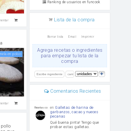
Ranking de usuarios en funcook
Lista de la compra
mentar
Borrar lista
Email
Imprimir
la
Agrega recetas o ingredientes
anela en polvo
para empezar tu lista de la
compra
Comentarios Recientes
mentar
en
Galletas de harina de
Recetas con sazon
garbanzos, cacao y nueces
pecanas
Qué buena pinta! Tengo que
pollo
probar estas galletas.