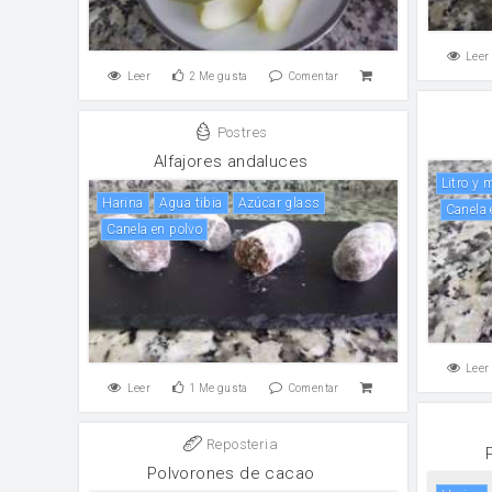
Leer
Leer
2
Me gusta
Comentar
Postres
Alfajores andaluces
Litro y
harina
Agua tibia
Azúcar glass
canela
canela en polvo
Leer
Leer
1
Me gusta
Comentar
Reposteria
Polvorones de cacao