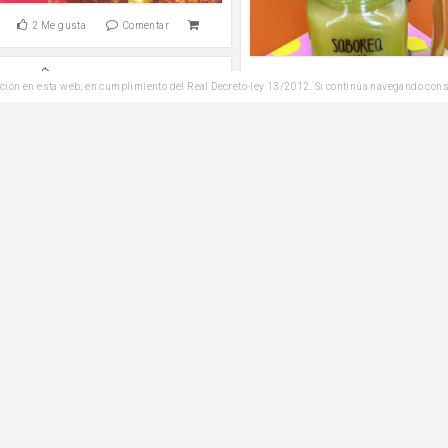
2
Me gusta
Comentar
Postres
Leer
3
Me gusta
Co
ción en esta web, en cumplimiento del Real Decreto-ley 13/2012. Si continúa navegando con
acer tarta de queso fácil y
deliciosa
Reposteria
Cookies de calabaz
Azúcar
harina
Calabaza asada
Azúc
Azúcar
4
Me gusta
Comentar
Leer
2
Me gusta
Co
Postres
Bizcocho marmolado
Postres
oso,ideal para la merienda
Receta brazo gitano,rell