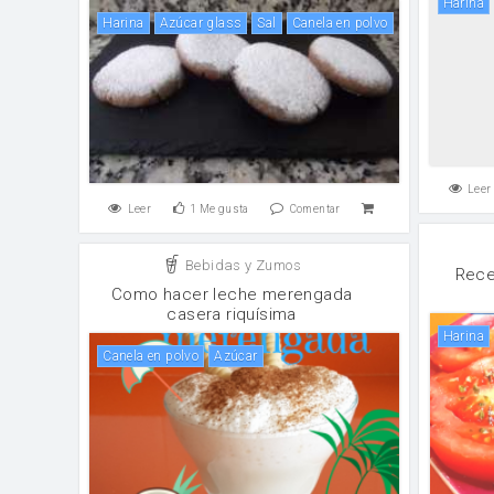
harina
harina
Azúcar glass
sal
canela en polvo
Leer
Leer
1
Me gusta
Comentar
Bebidas y Zumos
Rece
Como hacer leche merengada
casera riquísima
harina
canela en polvo
Azúcar