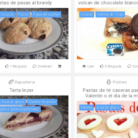
letas de pasas al brandy
volcan de chocolate blanc
Azúcar
pasas
Agua de azahar
Azúcar
Harina de Trigo
1
Me gusta
Comentar
Leer
3
Me gusta
Co
Reposteria
Postres
Tarta linzer
Pastas de té caseras pa
Valentín o el día de la 
Azúcar glass
canela en polvo
harina
Azúcar glass
 glass para espolvorear