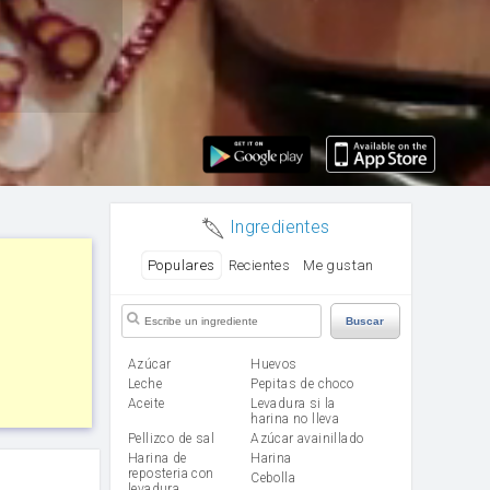
Ingredientes
Populares
Recientes
Me gustan
Buscar
Azúcar
huevos
leche
Pepitas de choco
aceite
Levadura si la
harina no lleva
Pellizco de sal
Azúcar avainillado
Harina de
harina
reposteria con
cebolla
levadura