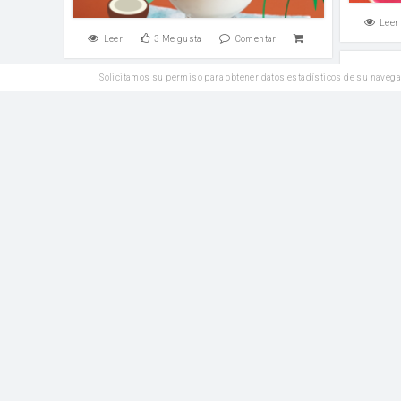
Leer
Leer
3
Me gusta
Comentar
Solicitamos su permiso para obtener datos estadísticos de su navega
Reposteria
Como h
Galletas B&N
harina
Azúcar
sal
Azúcar glass
harina
Leer
3
Me gusta
Comentar
Leer
Postres
Torta 3 leches
esponj
harina
Azúcar