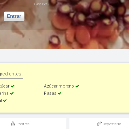
Olvidastes?
Entrar
redientes:
zúcar
Azúcar moreno
arina
Pasas
al
Postres
Reposteria