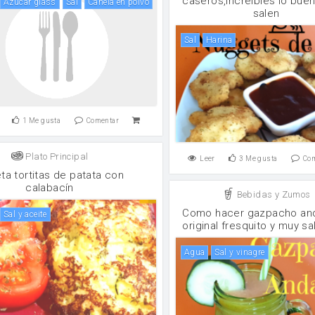
caseros,increíbles lo bue
Azúcar glass
sal
canela en polvo
salen
sal
harina
1
Me gusta
Comentar
Plato Principal
Leer
3
Me gusta
Co
ta tortitas de patata con
calabacín
Bebidas y Zumos
Como hacer gazpacho and
Sal y aceite
original fresquito y muy s
agua
sal y vinagre