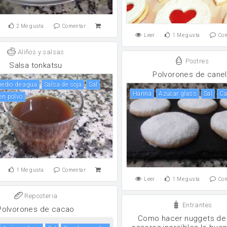
2
Me gusta
Comentar
Leer
1
Me gusta
Co
Aliños y salsas
Postres
Salsa tonkatsu
Polvorones de cane
 medio de agua
salsa de soja
sal
harina
Azúcar glass
sal
c
 en polvo
1
Me gusta
Comentar
Leer
1
Me gusta
Co
Reposteria
Entrantes
Polvorones de cacao
Como hacer nuggets de 