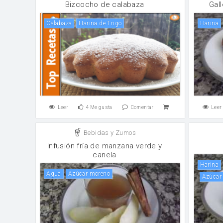
Bizcocho de calabaza
Gal
calabaza
Harina de Trigo
harina
Leer
4
Me gusta
Comentar
Leer
Bebidas y Zumos
Infusión fría de manzana verde y
canela
harina
agua
Azúcar moreno
Azúcar