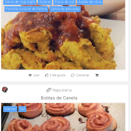
salsa de soja light
Azúcar
pizca de sal
aceite de oliva
Pastilla Azúcar de Palma
salsa de pescado
Leer
2
Me gusta
Comentar
Reposteria
Bolitas de Canela
harina
sal