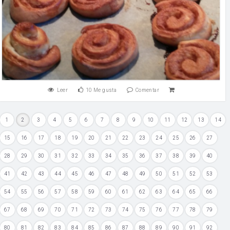
Leer
10
Me gusta
Comentar
1
2
3
4
5
6
7
8
9
10
11
12
13
14
15
16
17
18
19
20
21
22
23
24
25
26
27
28
29
30
31
32
33
34
35
36
37
38
39
40
41
42
43
44
45
46
47
48
49
50
51
52
53
54
55
56
57
58
59
60
61
62
63
64
65
66
67
68
69
70
71
72
73
74
75
76
77
78
79
80
81
82
83
84
85
86
87
88
89
90
91
92