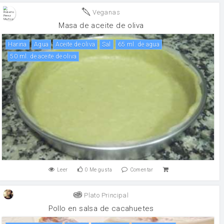
Veganas
Masa de aceite de oliva
harina
agua
aceite de oliva
sal
65 ml. de agua
50 ml. de aceite de oliva
Leer
0
Me gusta
Comentar
Plato Principal
Pollo en salsa de cacahuetes