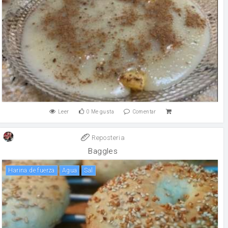
Leer
0
Me gusta
Comentar
Reposteria
Baggles
harina de fuerza
agua
sal