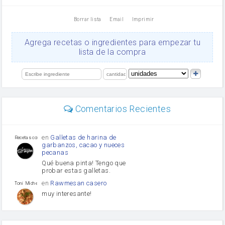
vinagre
nata
Borrar lista
Email
Imprimir
Cacao en polvo
queso rallado
Ajos
Agrega recetas o ingredientes para empezar tu
Levadura
lista de la compra
salsa de soja
orégano
limón
perejil
carne picada
Diente de ajo
Comentarios Recientes
mayonesa
Tomates
Puerro
en
Galletas de harina de
Recetas con sazon
garbanzos, cacao y nueces
pecanas
Qué buena pinta! Tengo que
probar estas galletas.
en
Rawmesan casero
Toni Michel Caubet
muy interesante!
en
Lasaña casera fácil y
HOJALDROSA TV