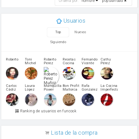
Ordena por:
nombre
popularidad
cebolla
mantequilla
ajo
aceite de oliva
Usuarios
huevo
zanahoria
Top
Nuevos
tomate
levadura en polvo
Siguiendo
Harina para bizcocho
Opcional: Azúcar avainillado
Opcional: Ron o Whisky
Roberto
Toni
Roberto
Recetas
Fernando
Cathy
azucar
Michel
Perez
Cocina
Vicente
Pérez
Caubet
Muñoz
patatas
pimiento rojo
Pimentón
pimiento verde
Carlos
Laura
Mariquilla
Bon Profit
Rafa
La Cocina
Cádiz
López
Power
Mallorca
Gonzalez
Imperfecta
miel
Martínez
vino blanco
Azúcar glass
Azúcar moreno
Ranking de usuarios en funcook
Zumo de limón
arroz
canela en polvo
aceite de girasol
Lista de la compra
Dientes de ajo