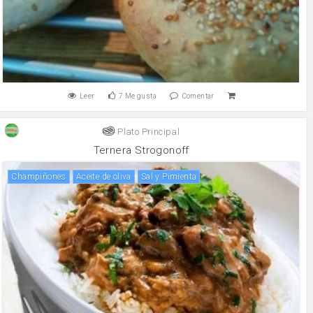
Leer
7
Me gusta
Comentar
Plato Principal
Ternera Strogonoff
champiñones
aceite de oliva
Sal y Pimienta