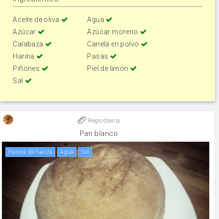
Aceite de oliva
Agua
Azúcar
Azúcar moreno
Calabaza
Canela en polvo
Harina
Pasas
Piñones
Piel de limón
Sal
Reposteria
Pan blanco
harina de fuerza
agua
sal