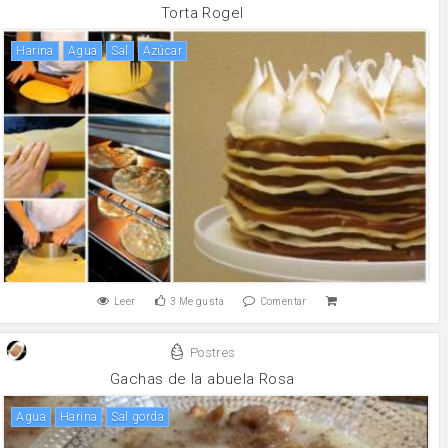
Torta Rogel
harina
agua
sal
Azúcar
Leer
3
Me gusta
Comentar
Postres
Gachas de la abuela Rosa
agua
harina
sal gorda