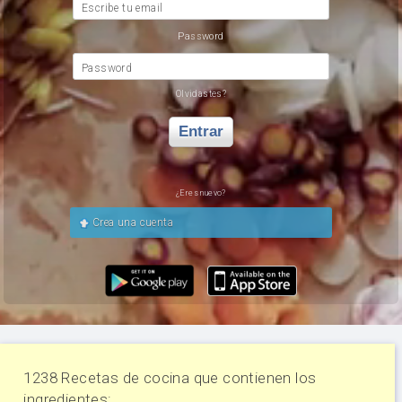
Escribe tu email
Password
Password
Olvidastes?
Entrar
¿Eres nuevo?
Crea una cuenta
1238 Recetas de cocina que contienen los
ingredientes: