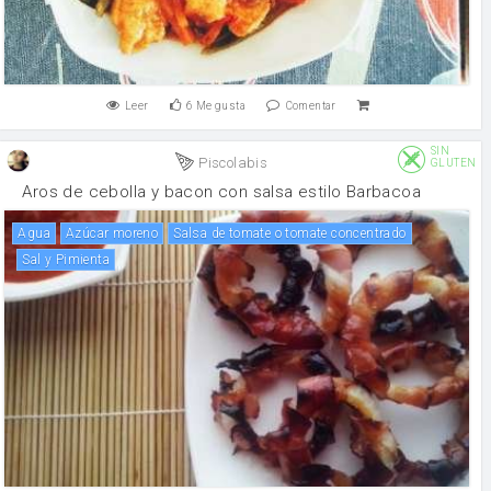
Leer
6
Me gusta
Comentar
SIN
Piscolabis
GLUTEN
Aros de cebolla y bacon con salsa estilo Barbacoa
agua
Azúcar moreno
Salsa de tomate o tomate concentrado
Sal y Pimienta