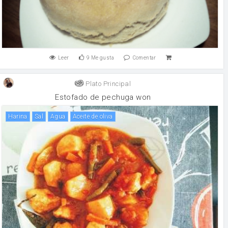
Leer
9
Me gusta
Comentar
Plato Principal
Estofado de pechuga won
harina
sal
agua
aceite de oliva