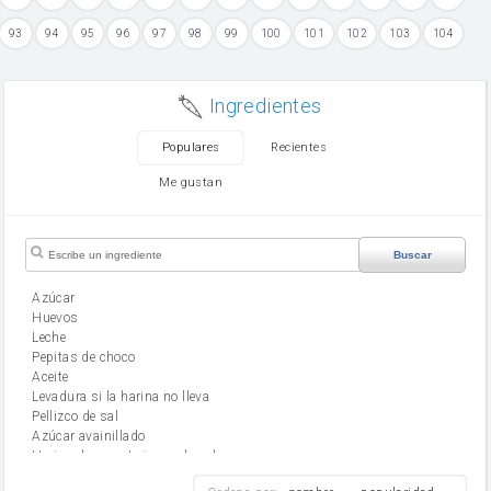
93
94
95
96
97
98
99
100
101
102
103
104
Ingredientes
Populares
Recientes
Me gustan
Buscar
Azúcar
huevos
leche
Pepitas de choco
aceite
Levadura si la harina no lleva
Pellizco de sal
Azúcar avainillado
Harina de reposteria con levadura
harina