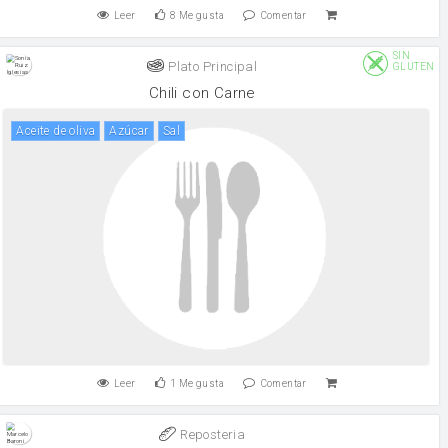
Leer
8
Me gusta
Comentar
SIN
Plato Principal
GLUTEN
Chili con Carne
aceite de oliva
Azúcar
sal
Leer
1
Me gusta
Comentar
Reposteria