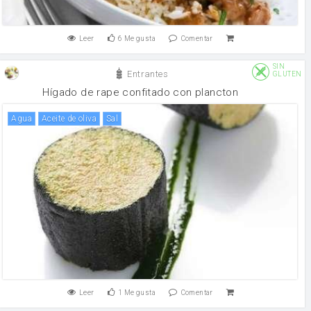
Leer
6
Me gusta
Comentar
SIN
Entrantes
GLUTEN
Hígado de rape confitado con plancton
agua
aceite de oliva
sal
Leer
1
Me gusta
Comentar