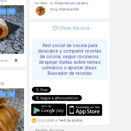
anos
en
Rawmesan casero
Toni Michel Caubet
muy interesante!
liva
sal
en
Lasaña casera fácil y
HOJALDROSA TV
Show the love
rápida
VIDEO EXPLIATIVO
https://youtu.be/J5e1ddxNWjk
Red social de cocina para
en
Gachas de la abuela
HOJALDROSA TV
descubrir y compartir recetas
Rosa
de cocina, seguir cocineros,
https://youtu.be/Mz69gcVO3sI
mentar
despejar dudas sobre temas
culinarios o aportar ideas.
en
Receta Del Bizcocho
Buscador de recetas
Rosa
Casero
Disculpa. En la foto aparece
ca
el bizcocho de xoco y en el
apartado de los ingredientes
liva
sal
te has olvidado de poner la
cantidad q se debería de
poner. Gracias. Rosa
en
6 Magdalenas caseras
Rosa
con pepitas de choco
Suscribeté al
feed de recetas
Para una merienda por
ejemplo.
Recetas de cocina