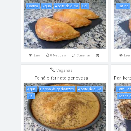
harina
agua
aceite de oliva
sal
harina
Leer
0
Me gusta
Comentar
Leer
Veganas
Fainá o farinata genovesa
Pan ket
agua
Harina de garbanzos
aceite de oliva
semilla
sal
aceite 