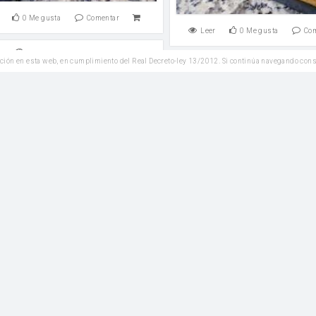
0
Me gusta
Comentar
Leer
0
Me gusta
Co
Plato Principal
ción en esta web, en cumplimiento del Real Decreto-ley 13/2012. Si continúa navegando con
Entrantes
Khachapuri georgiano
Pan de pita
Agua tibia
aceite de oliva
Azúcar
harina
Agua tibia
aceite de o
0
Me gusta
Comentar
Leer
0
Me gusta
Co
Veganas
Plato Principal
chino al vapor o mantou
Pimientos rellenos de c
Agua tibia
Azúcar
aceite de oliva
agua
pasas
Piñones
aceit