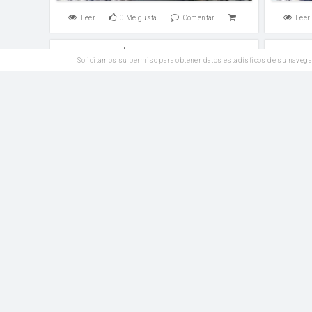
Leer
0
Me gusta
Comentar
Leer
Entrantes
Solicitamos su permiso para obtener datos estadísticos de su navega
Tartaletas de queso tierno
harina
agua
aceite de oliva
sal
harina
Leer
0
Me gusta
Comentar
Leer
Reposteria
Cocarrois de patata y cebolla
Pan 
harina
agua
aceite de oliva
sal
harina