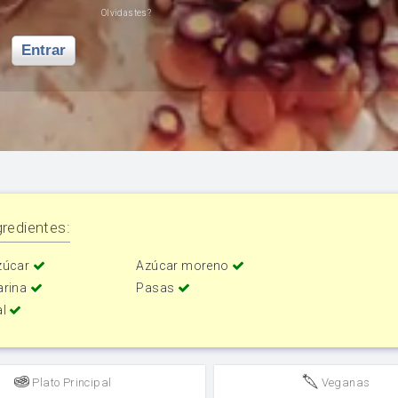
Olvidastes?
Entrar
redientes:
zúcar
Azúcar moreno
arina
Pasas
al
Plato Principal
Veganas