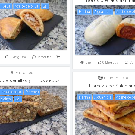
Bollos preñaos asturi
agua
aceite de oliva
sal
harina
Agua tibia
aceite de o
0
Me gusta
Comentar
Leer
0
Me gusta
Co
Entrantes
Plato Principal
o de semillas y frutos secos
Hornazo de Salaman
s de calabaza
Piñones
harina
Agua tibia
aceite de o
de oliva
sal