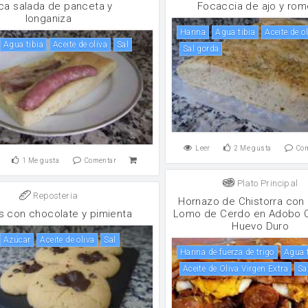
ca salada de panceta y
Focaccia de ajo y rom
longaniza
harina
Agua tibia
aceite de o
Agua tibia
aceite de oliva
sal
sal gorda
Leer
2
Me gusta
Co
1
Me gusta
Comentar
Plato Principal
Reposteria
Hornazo de Chistorra con 
as con chocolate y pimienta
Lomo de Cerdo en Adobo 
Huevo Duro
Azúcar
aceite de oliva
sal
harina de fuerza de trigo
agua
Aceite de Oliva Virgen Extra
S