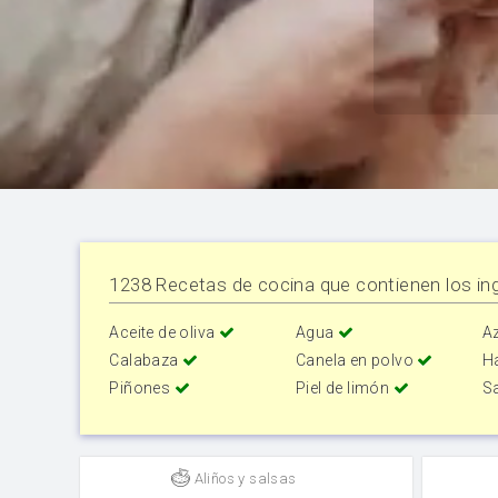
1238 Recetas de cocina que contienen los ing
Aceite de oliva
Agua
A
Calabaza
Canela en polvo
H
Piñones
Piel de limón
S
Aliños y salsas