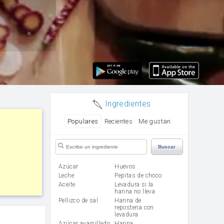
Ingredientes
Populares
Recientes
Me gustan
Buscar
Azúcar
huevos
leche
Pepitas de choco
aceite
Levadura si la
harina no lleva
Pellizco de sal
Harina de
reposteria con
levadura
Azúcar avainillado
harina