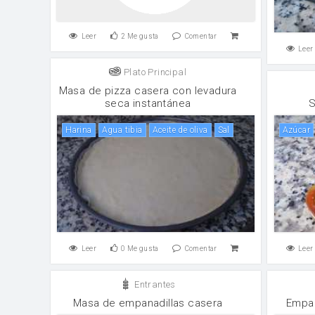
Leer
2
Me gusta
Comentar
Leer
Plato Principal
Masa de pizza casera con levadura
seca instantánea
S
harina
Agua tibia
aceite de oliva
sal
Azúcar
Leer
0
Me gusta
Comentar
Leer
Entrantes
Masa de empanadillas casera
Empan