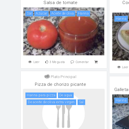
Salsa de tomate
Co
sal
Azúcar
aceite de oliva
harina
harina
Leer
3
Me gusta
Comentar
Leer
Plato Principal
Pizza de chorizo picante
Gallet
Harina para pizza
de agua
harina
De aceite de oliva extra virgen
sal