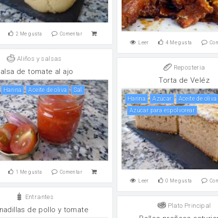
2
Me gusta
Comentar
Leer
4
Me gusta
Co
Aliños y salsas
Reposteria
alsa de tomate al ajo
Torta de Veléz
harina
aceite de oliva
sal
harina
Azúcar
aceite de oliva
Azúcar para espolvorear
1
Me gusta
Comentar
Leer
0
Me gusta
Co
Entrantes
Plato Principal
adillas de pollo y tomate