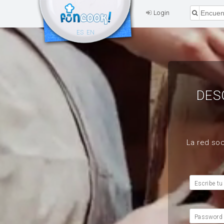
Login
ES
EN
DES
La red soc
Escribe tu
Password