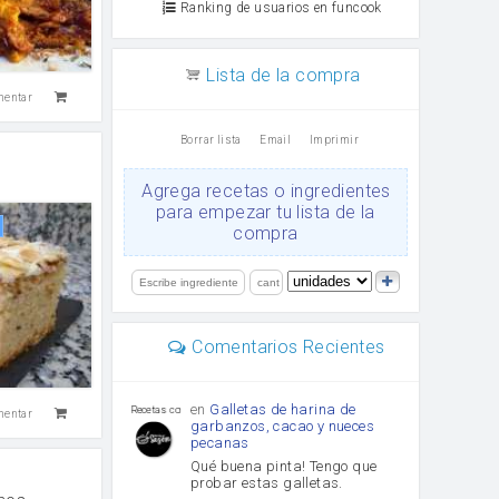
Ranking de usuarios en funcook
Lista de la compra
mentar
Borrar lista
Email
Imprimir
Agrega recetas o ingredientes
para empezar tu lista de la
compra
Comentarios Recientes
en
Galletas de harina de
Recetas con sazon
mentar
garbanzos, cacao y nueces
pecanas
Qué buena pinta! Tengo que
probar estas galletas.