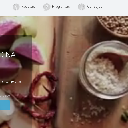
Recetas
Preguntas
Consejos
CINA
, o conecta
s nuevo?