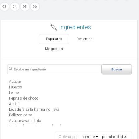
93
94
95
96
Ingredientes
Populares
Recientes
Me gustan
Buscar
Azúcar
huevos
leche
Pepitas de choco
aceite
Levadura si la harina no lleva
Pellizco de sal
Azúcar avainillado
Harina de reposteria con levadura
harina
Ordena por:
nombre
popularidad
cebolla