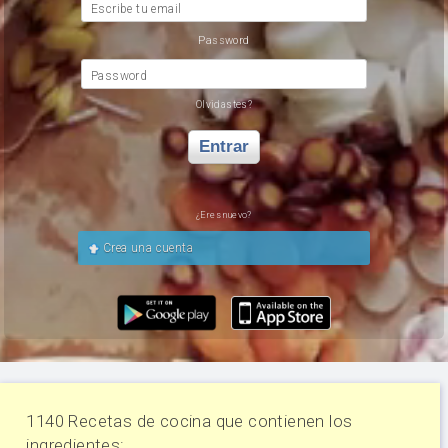
Escribe tu email
Password
Password
Olvidastes?
Entrar
¿Eres nuevo?
Crea una cuenta
1140 Recetas de cocina que contienen los
ingredientes: