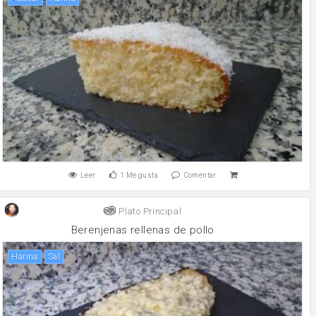
Leer
1
Me gusta
Comentar
Plato Principal
Berenjenas rellenas de pollo
harina
sal