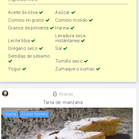
Aceite de oliva
Azúcar
Comino en grano
Comino molido
Granos de pimienta
Harina
Levadura seca
Leche tibia
instántanea
Orégano seco
Sal
Semillas de sésamo
Tomillo seco
Yogur
Zumaque o sumac
Postres
Tarta de manzana
harina
Azúcar moreno