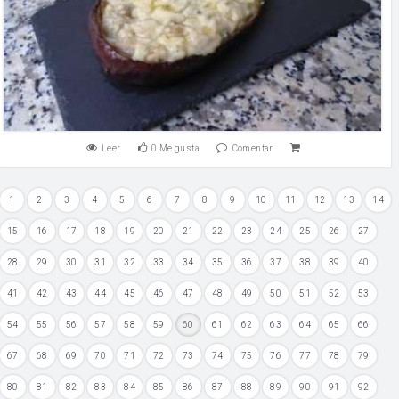
Leer
0
Me gusta
Comentar
1
2
3
4
5
6
7
8
9
10
11
12
13
14
15
16
17
18
19
20
21
22
23
24
25
26
27
28
29
30
31
32
33
34
35
36
37
38
39
40
41
42
43
44
45
46
47
48
49
50
51
52
53
54
55
56
57
58
59
60
61
62
63
64
65
66
67
68
69
70
71
72
73
74
75
76
77
78
79
80
81
82
83
84
85
86
87
88
89
90
91
92