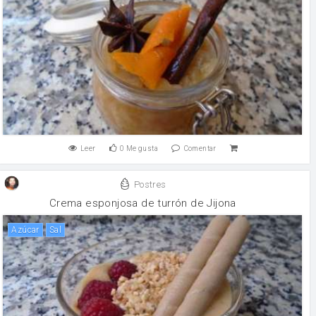
Leer
0
Me gusta
Comentar
Postres
Crema esponjosa de turrón de Jijona
Azúcar
sal