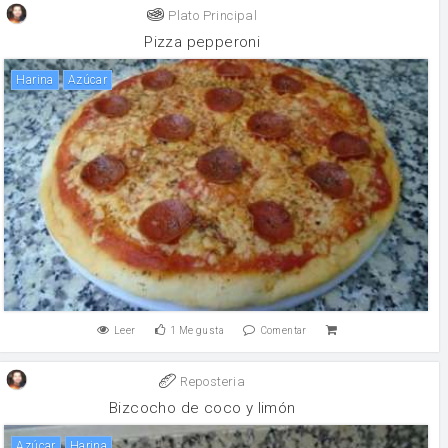
Plato Principal
Pizza pepperoni
harina
Azúcar
Leer
1
Me gusta
Comentar
Reposteria
Bizcocho de coco y limón
Azúcar
harina