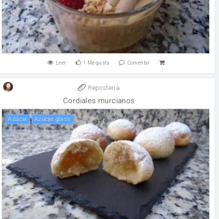
Leer
1
Me gusta
Comentar
Reposteria
Cordiales murcianos
Azúcar
Azúcar glass