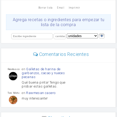
nata
Borrar lista
Email
Imprimir
Cacao en polvo
queso rallado
Ajos
Agrega recetas o ingredientes para empezar tu
salsa de soja
lista de la compra
orégano
Levadura
limón
perejil
carne picada
Diente de ajo
Comentarios Recientes
mayonesa
Tomates
Puerro
en
Galletas de harina de
Recetas con sazon
garbanzos, cacao y nueces
pecanas
Qué buena pinta! Tengo que
probar estas galletas.
en
Rawmesan casero
Toni Michel Caubet
muy interesante!
en
Lasaña casera fácil y
HOJALDROSA TV