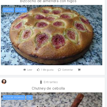
Bizcocho de almendra con higos
harina
Azúcar
Leer
1
Me gusta
Comentar
Entrantes
Chutney de cebolla
Azúcar moreno
sal