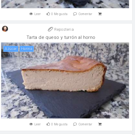
Leer
0
Me gusta
Comentar
Reposteria
Tarta de queso y turrón al horno
Azúcar
harina
Leer
0
Me gusta
Comentar