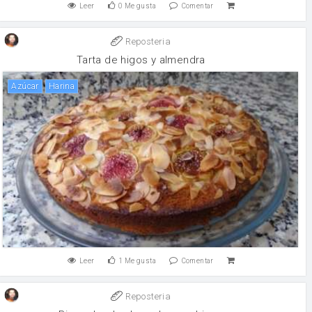
Leer
0
Me gusta
Comentar
Reposteria
Tarta de higos y almendra
Azúcar
harina
Leer
1
Me gusta
Comentar
Reposteria