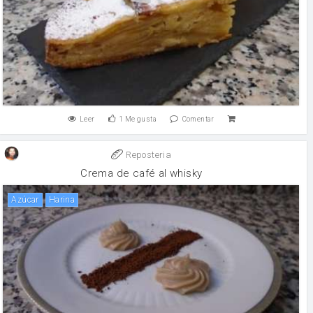
Leer
1
Me gusta
Comentar
Reposteria
Crema de café al whisky
Azúcar
harina