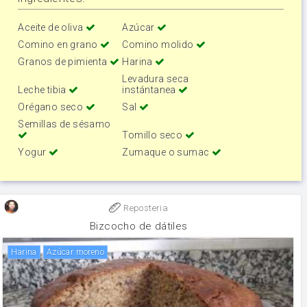
Aceite de oliva
Azúcar
Comino en grano
Comino molido
Granos de pimienta
Harina
Levadura seca
Leche tibia
instántanea
Orégano seco
Sal
Semillas de sésamo
Tomillo seco
Yogur
Zumaque o sumac
Reposteria
Bizcocho de dátiles
harina
Azúcar moreno