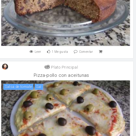
Leer
1
Me gusta
Comentar
Plato Principal
Pizza-pollo con aceitunas
salsa de tomate
sal