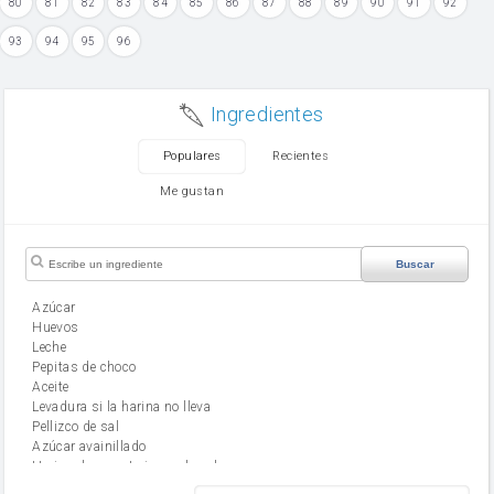
80
81
82
83
84
85
86
87
88
89
90
91
92
93
94
95
96
Ingredientes
Populares
Recientes
Me gustan
Buscar
Azúcar
huevos
leche
Pepitas de choco
aceite
Levadura si la harina no lleva
Pellizco de sal
Azúcar avainillado
Harina de reposteria con levadura
harina