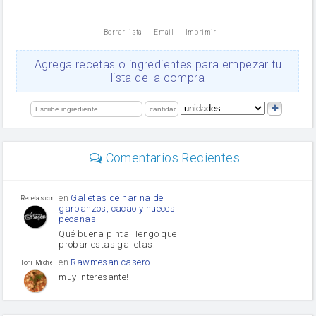
vinagre
nata
Borrar lista
Email
Imprimir
Cacao en polvo
queso rallado
Ajos
Agrega recetas o ingredientes para empezar tu
orégano
lista de la compra
Levadura
salsa de soja
limón
perejil
carne picada
Diente de ajo
Comentarios Recientes
mayonesa
Tomates
Puerro
en
Galletas de harina de
Recetas con sazon
garbanzos, cacao y nueces
pecanas
Qué buena pinta! Tengo que
probar estas galletas.
en
Rawmesan casero
Toni Michel Caubet
muy interesante!