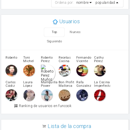
Ordena por:
nombre
popularidad
cebolla
mantequilla
ajo
aceite de oliva
Usuarios
huevo
zanahoria
Top
Nuevos
tomate
levadura en polvo
Siguiendo
Opcional: Ron o Whisky
Harina para bizcocho
Opcional: Azúcar avainillado
Roberto
Toni
Roberto
Recetas
Fernando
Cathy
azucar
Michel
Perez
Cocina
Vicente
Pérez
Caubet
Muñoz
patatas
pimiento rojo
Pimentón
pimiento verde
Carlos
Laura
Mariquilla
Bon Profit
Rafa
La Cocina
Cádiz
López
Power
Mallorca
Gonzalez
Imperfecta
miel
Martínez
vino blanco
Azúcar glass
Azúcar moreno
Ranking de usuarios en funcook
Zumo de limón
arroz
canela en polvo
aceite de girasol
Lista de la compra
Dientes de ajo