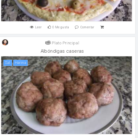
Leer
0
Me gusta
Comentar
Plato Principal
Albóndigas caseras
sal
harina