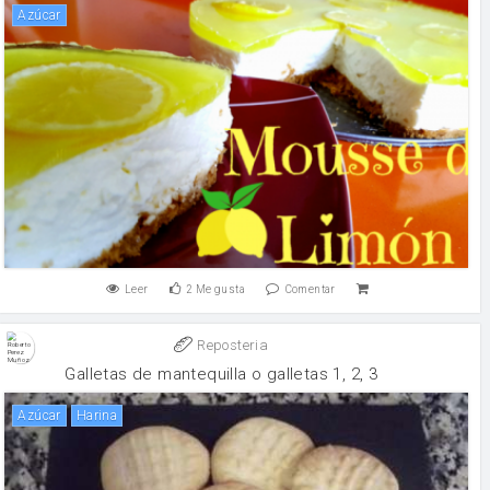
Azúcar
Leer
2
Me gusta
Comentar
Reposteria
Galletas de mantequilla o galletas 1, 2, 3
Azúcar
harina