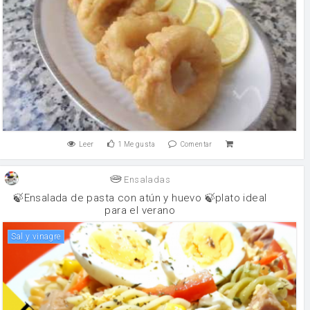
Leer
1
Me gusta
Comentar
Ensaladas
🍃Ensalada de pasta con atún y huevo 🍃plato ideal
para el verano
sal y vinagre