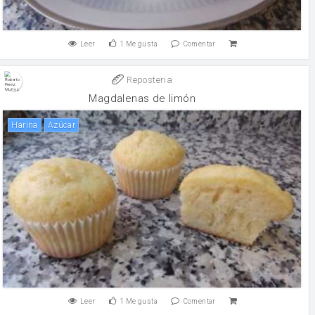
Leer
1
Me gusta
Comentar
Reposteria
Magdalenas de limón
harina
Azúcar
Leer
1
Me gusta
Comentar