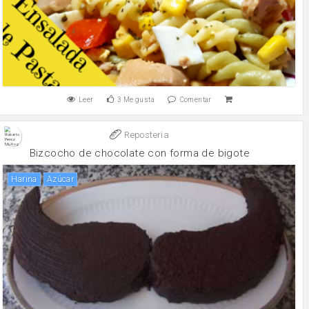
Leer
3
Me gusta
Comentar
Reposteria
Bizcocho de chocolate con forma de bigote
harina
Azúcar