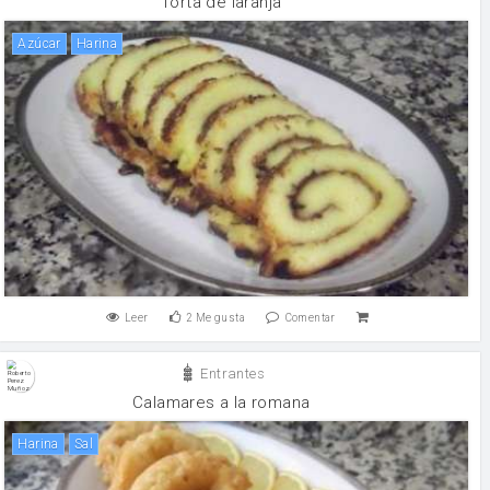
Torta de laranja
Azúcar
harina
Leer
2
Me gusta
Comentar
Entrantes
Calamares a la romana
harina
sal