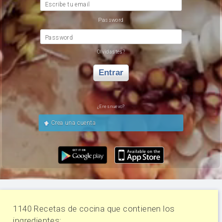
Escribe tu email
Password
Password
Olvidastes?
Entrar
¿Eres nuevo?
Crea una cuenta
1140 Recetas de cocina que contienen los
ingredientes: