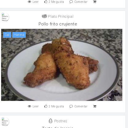
Leer
2
Me gusta
Comentar
Plato Principal
Pollo frito crujiente
sal
harina
Leer
2
Me gusta
Comentar
Postres