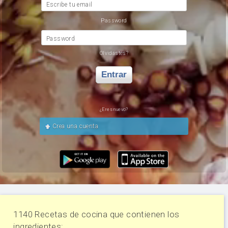
Escribe tu email
Password
Password
Olvidastes?
Entrar
¿Eres nuevo?
Crea una cuenta
1140 Recetas de cocina que contienen los
ingredientes: