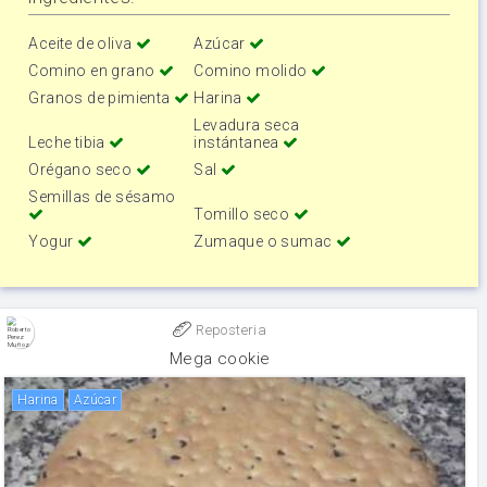
Aceite de oliva
Azúcar
Comino en grano
Comino molido
Granos de pimienta
Harina
Levadura seca
Leche tibia
instántanea
Orégano seco
Sal
Semillas de sésamo
Tomillo seco
Yogur
Zumaque o sumac
Reposteria
Mega cookie
harina
Azúcar