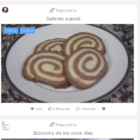
Reposteria
Galletas espiral
harina
Azúcar
Leer
5
Me gusta
Comentar
Reposteria
Bizcocho de los once días