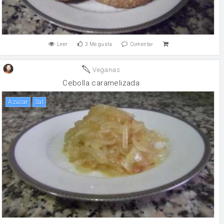
Leer
3
Me gusta
Comentar
Veganas
Cebolla caramelizada
Azúcar
sal