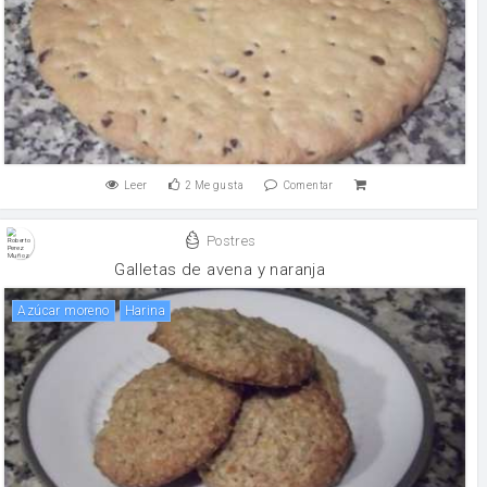
Leer
2
Me gusta
Comentar
Postres
Galletas de avena y naranja
Azúcar moreno
harina