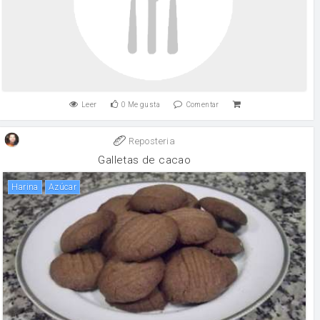
Leer
0
Me gusta
Comentar
Reposteria
Galletas de cacao
harina
Azúcar