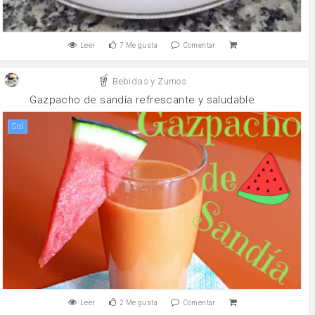
Leer
7
Me gusta
Comentar
Bebidas y Zumos
Gazpacho de sandía refrescante y saludable
sal
Leer
2
Me gusta
Comentar