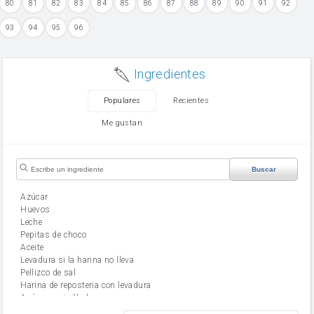
80
81
82
83
84
85
86
87
88
89
90
91
92
93
94
95
96
Ingredientes
Populares
Recientes
Me gustan
Buscar
Azúcar
huevos
leche
Pepitas de choco
aceite
Levadura si la harina no lleva
Pellizco de sal
Harina de reposteria con levadura
Azúcar avainillado
harina