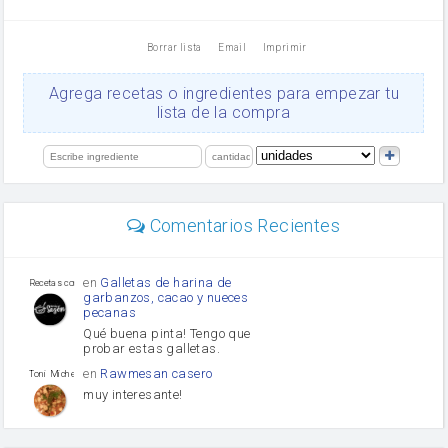
vinagre
nata
Borrar lista
Email
Imprimir
Cacao en polvo
queso rallado
Ajos
Agrega recetas o ingredientes para empezar tu
salsa de soja
lista de la compra
orégano
Levadura
limón
perejil
carne picada
mayonesa
Comentarios Recientes
Diente de ajo
Tomates
Puerro
en
Galletas de harina de
Recetas con sazon
garbanzos, cacao y nueces
pecanas
Qué buena pinta! Tengo que
probar estas galletas.
en
Rawmesan casero
Toni Michel Caubet
muy interesante!