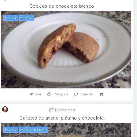
Cookies de chocolate blanco
harina
Azúcar
Leer
1
Me gusta
Comentar
Reposteria
Galletas de avena, plátano y chocolate
harina
Azúcar moreno