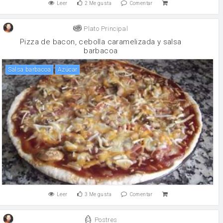
Leer
2
Me gusta
Comentar
Plato Principal
Pizza de bacon, cebolla caramelizada y salsa
barbacoa
Salsa barbacoa
Azúcar
Leer
3
Me gusta
Comentar
Postres