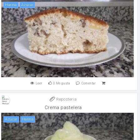
harina
Azúcar
Leer
0
Me gusta
Comentar
Reposteria
Crema pastelera
Azúcar
harina