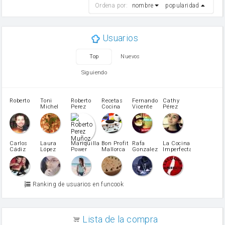
Ordena por:
nombre
popularidad
cebolla
mantequilla
ajo
aceite de oliva
Usuarios
huevo
zanahoria
Top
Nuevos
tomate
levadura en polvo
Siguiendo
Opcional: Azúcar avainillado
Opcional: Ron o Whisky
Harina para bizcocho
Roberto
Toni
Roberto
Recetas
Fernando
Cathy
azucar
Michel
Perez
Cocina
Vicente
Pérez
Caubet
Muñoz
patatas
pimiento rojo
Pimentón
pimiento verde
Carlos
Laura
Mariquilla
Bon Profit
Rafa
La Cocina
Cádiz
López
Power
Mallorca
Gonzalez
Imperfecta
miel
Martínez
vino blanco
Azúcar glass
Azúcar moreno
Ranking de usuarios en funcook
Zumo de limón
arroz
canela en polvo
aceite de girasol
Lista de la compra
Dientes de ajo