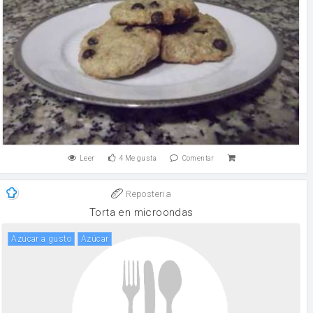
Leer
4
Me gusta
Comentar
Reposteria
Torta en microondas
azúcar a gusto
Azúcar