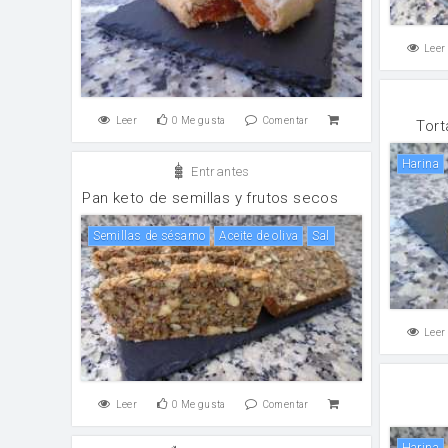
Leer
Leer
0
Me gusta
Comentar
Tort
harina
Entrantes
Pan keto de semillas y frutos secos
Semillas de sésamo
aceite de oliva
sal
Leer
Leer
0
Me gusta
Comentar
harina