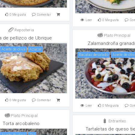
0
Me gusta
Comentar
Leer
0
Me gusta
Co
Reposteria
Plato Principal
a de pellizco de Ubrique
Zalamandroña granad
aceite de oliva
Azúcar
Bacalao desalado
aceite de oliv
0
Me gusta
Comentar
Leer
0
Me gusta
Co
Plato Principal
Entrantes
Torta arcobaleno
Tartaletas de queso ti
aceite de oliva
sal