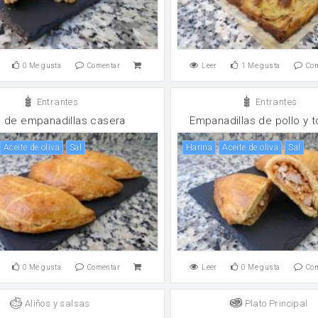
0
Me gusta
Comentar
Leer
1
Me gusta
Co
Entrantes
Entrantes
 de empanadillas casera
Empanadillas de pollo y 
aceite de oliva
sal
harina
aceite de oliva
sal
0
Me gusta
Comentar
Leer
0
Me gusta
Co
Aliños y salsas
Plato Principal