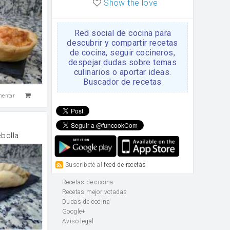
Show the love
Red social de cocina para
descubrir y compartir recetas
de cocina, seguir cocineros,
despejar dudas sobre temas
culinarios o aportar ideas.
Buscador de recetas
mentar
bolla
Suscribeté al
feed de recetas
Recetas de cocina
Recetas mejor votadas
Dudas de cocina
Google+
Aviso legal