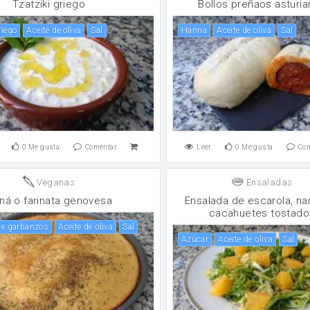
Tzatziki griego
Bollos preñaos asturi
riego
aceite de oliva
sal
harina
aceite de oliva
sal
0
Me gusta
Comentar
Leer
0
Me gusta
Co
Veganas
Ensaladas
iná o farinata genovesa
Ensalada de escarola, nar
cacahuetes tostado
 de garbanzos
aceite de oliva
sal
Azúcar
aceite de oliva
sal