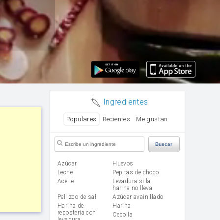
Ingredientes
Populares
Recientes
Me gustan
Buscar
Azúcar
huevos
leche
Pepitas de choco
aceite
Levadura si la
harina no lleva
Pellizco de sal
Azúcar avainillado
Harina de
harina
reposteria con
cebolla
levadura