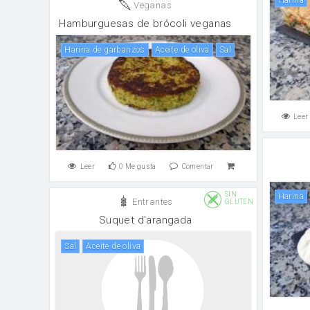
Veganas
Hamburguesas de brócoli veganas
Harina de garbanzos
aceite de oliva
sal
Leer
Leer
0
Me gusta
Comentar
SIN
harina
Entrantes
GLUTEN
Suquet d'arangada
sal
aceite de oliva