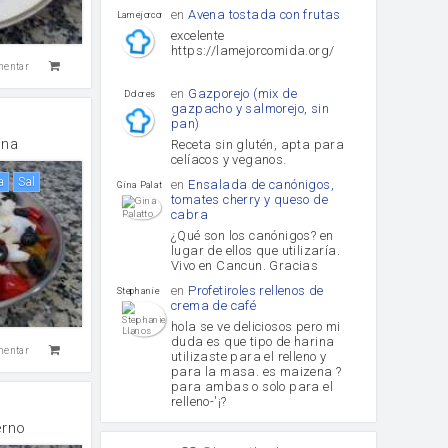
en
Avena tostada con frutas
lamejorcomida
excelente
https://lamejorcomida.org/
mentar
en
Gazporejo (mix de
Dolores
gazpacho y salmorejo, sin
pan)
ina
Receta sin glutén, apta para
celíacos y veganos.
a
sal
en
Ensalada de canónigos,
Gina Palatto
tomates cherry y queso de
cabra
¿Qué son los canónigos? en
lugar de ellos que utilizaría.
Vivo en Cancun. Gracias
en
Profetiroles rellenos de
Stephanie Llanos
crema de café
hola se ve deliciosos pero mi
duda es que tipo de harina
mentar
utilizaste para el relleno y
para la masa. es maizena ?
para ambas o solo para el
relleno-'¡?
erno