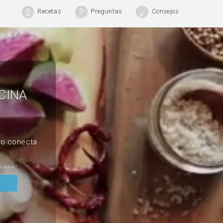
Recetas
Preguntas
Consejos
CINA
, o conecta
s nuevo?