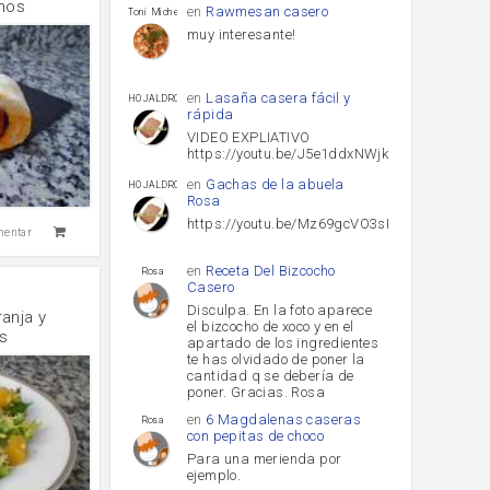
anos
en
Rawmesan casero
Toni Michel Caubet
muy interesante!
en
Lasaña casera fácil y
HOJALDROSA TV
rápida
VIDEO EXPLIATIVO
https://youtu.be/J5e1ddxNWjk
en
Gachas de la abuela
HOJALDROSA TV
Rosa
https://youtu.be/Mz69gcVO3sI
mentar
en
Receta Del Bizcocho
Rosa
Casero
Disculpa. En la foto aparece
anja y
el bizcocho de xoco y en el
s
apartado de los ingredientes
te has olvidado de poner la
cantidad q se debería de
poner. Gracias. Rosa
en
6 Magdalenas caseras
Rosa
con pepitas de choco
Para una merienda por
ejemplo.