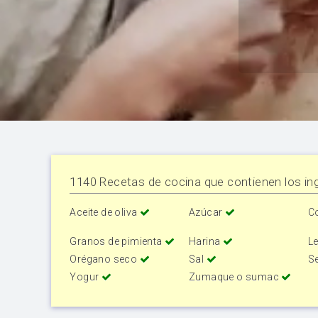
1140 Recetas de cocina que contienen los ing
Aceite de oliva
Azúcar
C
Granos de pimienta
Harina
Le
Orégano seco
Sal
S
Yogur
Zumaque o sumac