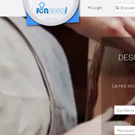
Login
ES
EN
DES
La red soc
Escribe tu
Password