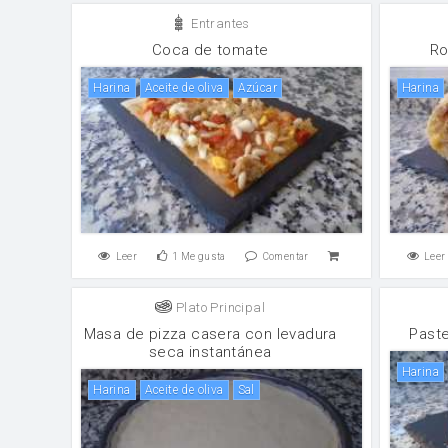
Entrantes
Coca de tomate
Ro
harina
aceite de oliva
Azúcar
harina
Leer
1
Me gusta
Comentar
Leer
Plato Principal
Masa de pizza casera con levadura
Paste
seca instantánea
harina
harina
aceite de oliva
sal