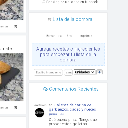
Ranking de usuarios en funcook
Lista de la compra
mentar
Borrar lista
Email
Imprimir
tomate
Agrega recetas o ingredientes
para empezar tu lista de la
compra
Comentarios Recientes
en
Galletas de harina de
Recetas con sazon
mentar
garbanzos, cacao y nueces
pecanas
Qué buena pinta! Tengo que
probar estas galletas.