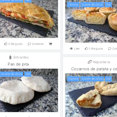
harina
aceite de oliva
sal
0
Me gusta
Comentar
Leer
0
Me gusta
Co
Entrantes
Reposteria
Pan de pita
Cocarrois de patata y ce
aceite de oliva
sal
harina
aceite de oliva
sal