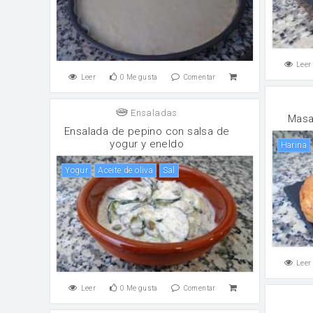
Leer
Leer
0
Me gusta
Comentar
Ensaladas
Masa
Ensalada de pepino con salsa de
yogur y eneldo
harina
yogur
aceite de oliva
sal
Leer
Leer
0
Me gusta
Comentar