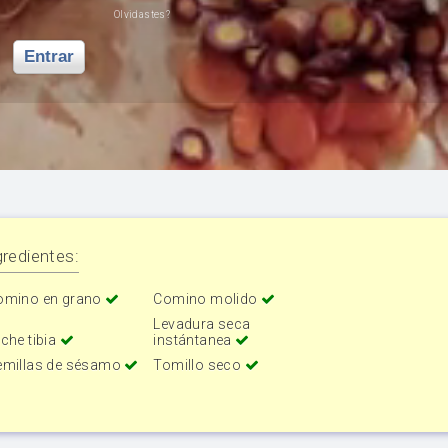
Olvidastes?
Entrar
redientes:
omino en grano
Comino molido
Levadura seca
che tibia
instántanea
emillas de sésamo
Tomillo seco