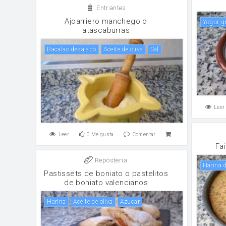
Entrantes
Ajoarriero manchego o
yogur g
atascaburras
Bacalao desalado
aceite de oliva
sal
Leer
Leer
0
Me gusta
Comentar
Fa
Reposteria
Harina
Pastissets de boniato o pastelitos
de boniato valencianos
harina
aceite de oliva
Azúcar