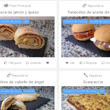
Plato Principal
Reposteria
sca de jamón y queso
Panecillos de aceite de 
aceite de oliva
sal
harina de fuerza
aceite de oliva
1
Me gusta
Comentar
Leer
0
Me gusta
Co
Reposteria
Veganas
litos de cabello de ángel
Scarpaccia
aceite de oliva
Azúcar
harina
aceite de oliva
sal