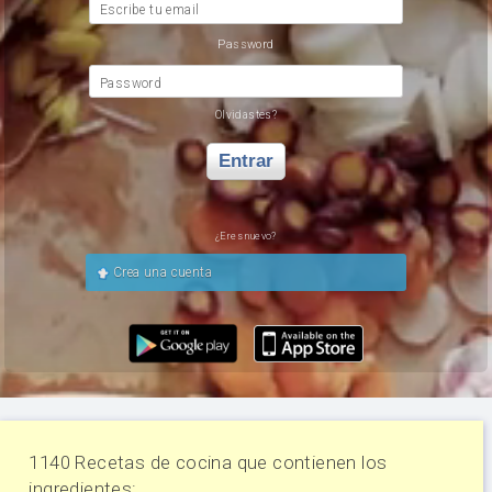
Escribe tu email
Password
Password
Olvidastes?
Entrar
¿Eres nuevo?
Crea una cuenta
1140 Recetas de cocina que contienen los
ingredientes: