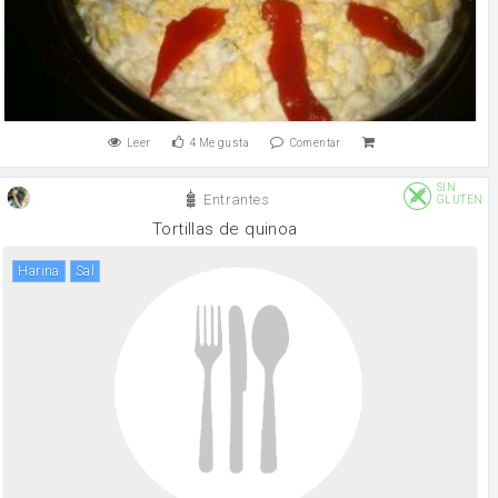
Leer
4
Me gusta
Comentar
SIN
Entrantes
GLUTEN
Tortillas de quinoa
harina
sal