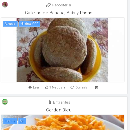
Reposteria
Galletas de Banana, Anís y Pasas
Azúcar
Harina 000
Leer
3
Me gusta
Comentar
Entrantes
Cordon Bleu
harina
sal