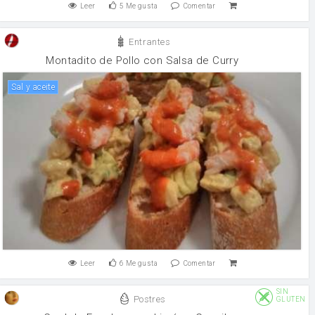
Leer
5
Me gusta
Comentar
Entrantes
Montadito de Pollo con Salsa de Curry
Sal y aceite
Leer
6
Me gusta
Comentar
SIN
Postres
GLUTEN