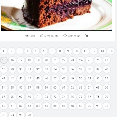
Leer
5
Me gusta
Comentar
1
2
3
4
5
6
7
8
9
10
11
12
13
14
15
16
17
18
19
20
21
22
23
24
25
26
27
28
29
30
31
32
33
34
35
36
37
38
39
40
41
42
43
44
45
46
47
48
49
50
51
52
53
54
55
56
57
58
59
60
61
62
63
64
65
66
67
68
69
70
71
72
73
74
75
76
77
78
79
80
81
82
83
84
85
86
87
88
89
90
91
92
93
94
95
96