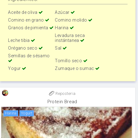
Aceite de oliva
Azúcar
Comino en grano
Comino molido
Granos de pimienta
Harina
Levadura seca
Leche tibia
instántanea
Orégano seco
Sal
Semillas de sésamo
Tomillo seco
Yogur
Zumaque o sumac
Reposteria
Protein Bread
harina
yogurt