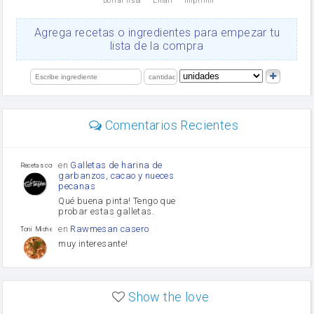
Borrar lista
Email
Imprimir
Cacao en polvo
queso rallado
Ajos
Agrega recetas o ingredientes para empezar tu
salsa de soja
lista de la compra
orégano
Levadura
limón
perejil
carne picada
mayonesa
Comentarios Recientes
Diente de ajo
Tomates
Puerro
en
Galletas de harina de
Recetas con sazon
garbanzos, cacao y nueces
pecanas
Qué buena pinta! Tengo que
probar estas galletas.
en
Rawmesan casero
Toni Michel Caubet
muy interesante!
en
Lasaña casera fácil y
HOJALDROSA TV
rápida
Show the love
VIDEO EXPLIATIVO