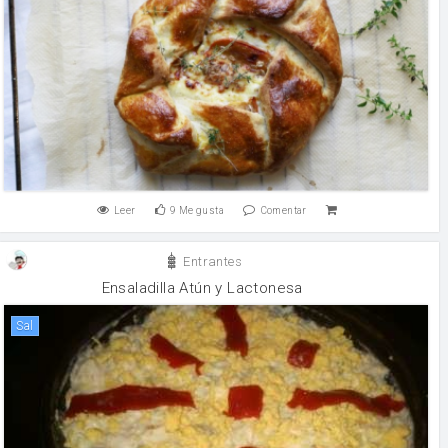
Leer
9
Me gusta
Comentar
Entrantes
Ensaladilla Atún y Lactonesa
sal