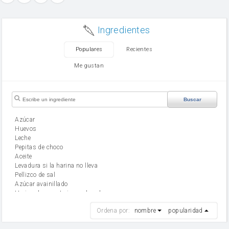
Ingredientes
Populares
Recientes
Me gustan
Buscar
Azúcar
huevos
leche
Pepitas de choco
aceite
Levadura si la harina no lleva
Pellizco de sal
Azúcar avainillado
Harina de reposteria con levadura
harina
Ordena por:
nombre
popularidad
cebolla
mantequilla