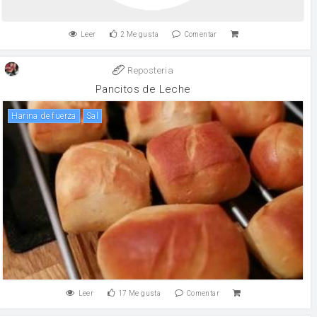
Leer
2
Me gusta
Comentar
Reposteria
Pancitos de Leche
harina de fuerza
sal
Leer
17
Me gusta
Comentar