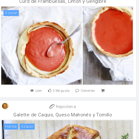
Curd de Frambuesas, Limón y Gengibre
Azúcar
Leer
3
Me gusta
Comentar
Reposteria
Galette de Caquis, Queso Mahonés y Tomillo
harina
Azúcar