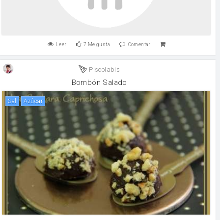
Leer
7
Me gusta
Comentar
Piscolabis
Bombón Salado
sal
Azúcar