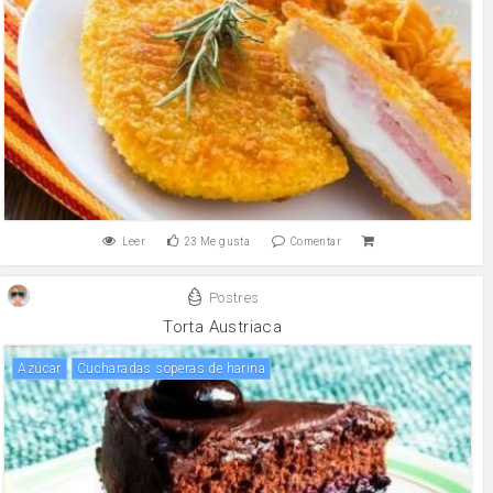
Leer
23
Me gusta
Comentar
Postres
Torta Austriaca
Azúcar
cucharadas soperas de harina