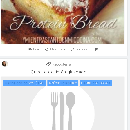
Leer
4
Me gusta
Comentar
Reposteria
Queque de limón glaseado
harina con polvos (taza)
azúcar (glaseado
harina con polvos