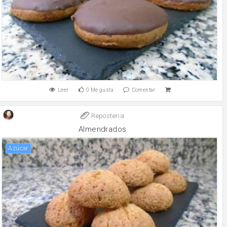
Leer
0
Me gusta
Comentar
Reposteria
Almendrados
Azúcar