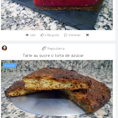
Leer
0
Me gusta
Comentar
Reposteria
Tarte au sucre o torta de azúcar
Azúcar