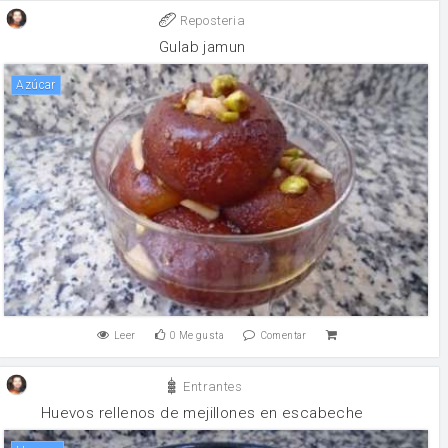
Reposteria
Gulab jamun
Azúcar
Leer
0
Me gusta
Comentar
Entrantes
Huevos rellenos de mejillones en escabeche