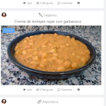
Leer
0
Me gusta
Comentar
Veganas
Crema de lentejas rojas con garbanzos
Azúcar
Leer
0
Me gusta
Comentar
Reposteria