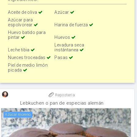
Aceite de oliva
Azúcar
Azúcar para
espolvorear
Harina de fuerza
Huevo batido para
pintar
Huevos
Levadura seca
Leche tibia
instántanea
Nueces troceadas
Pasas
Piel de medio limón
picada
Reposteria
Lebkuchen o pan de especias alemán
Azúcar moreno