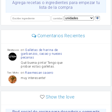
Ajos
Agrega recetas o ingredientes para empezar tu
salsa de soja
lista de la compra
orégano
Levadura
limón
perejil
carne picada
Diente de ajo
Comentarios Recientes
mayonesa
Tomates
Puerro
en
Galletas de harina de
Recetas con sazon
garbanzos, cacao y nueces
pecanas
Qué buena pinta! Tengo que
probar estas galletas.
en
Rawmesan casero
Toni Michel Caubet
muy interesante!
en
Lasaña casera fácil y
HOJALDROSA TV
rápida
Show the love
VIDEO EXPLIATIVO
https://youtu.be/J5e1ddxNWjk
Red social de cocina para descubrir y compartir