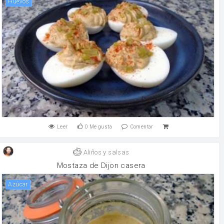
huevos
Leer
0
Me gusta
Comentar
Aliños y salsas
Mostaza de Dijon casera
Azúcar