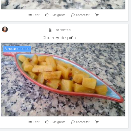
Leer
0
Me gusta
Comentar
Entrantes
Chutney de piña
Azúcar moreno
Leer
0
Me gusta
Comentar