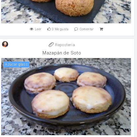
Leer
0
Me gusta
Comentar
Reposteria
Mazapán de Soto
Azúcar glass