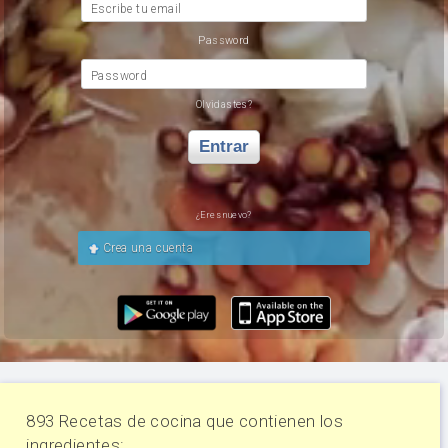
Escribe tu email
Password
Password
Olvidastes?
Entrar
¿Eres nuevo?
Crea una cuenta
893 Recetas de cocina que contienen los
ingredientes: