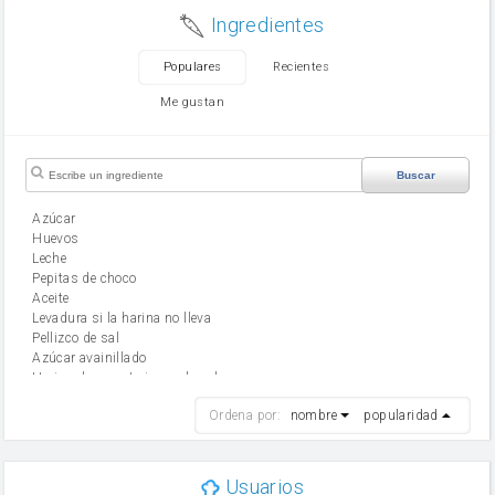
Ingredientes
Populares
Recientes
Me gustan
Buscar
Azúcar
huevos
leche
Pepitas de choco
aceite
Levadura si la harina no lleva
Pellizco de sal
Azúcar avainillado
Harina de reposteria con levadura
harina
Ordena por:
nombre
popularidad
cebolla
mantequilla
ajo
aceite de oliva
Usuarios