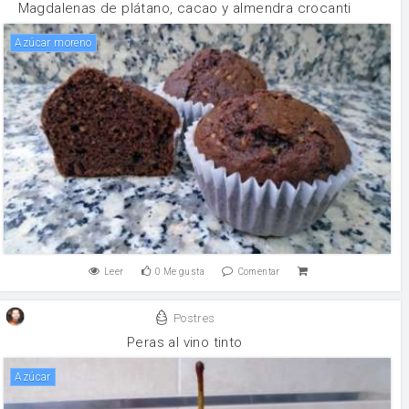
Magdalenas de plátano, cacao y almendra crocanti
Azúcar moreno
Leer
0
Me gusta
Comentar
Postres
Peras al vino tinto
Azúcar