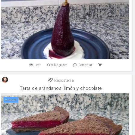
Leer
0
Me gusta
Comentar
Reposteria
Tarta de arándanos, limón y chocolate
Azúcar