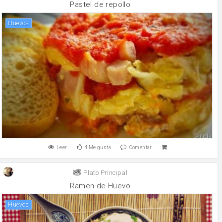
Pastel de repollo
huevos
Leer
4
Me gusta
Comentar
Plato Principal
Ramen de Huevo
huevos