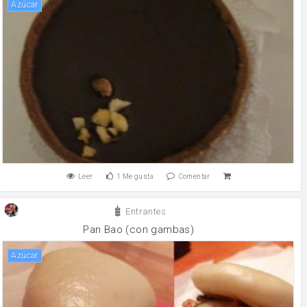
Azúcar
Leer
1
Me gusta
Comentar
Entrantes
Pan Bao (con gambas)
Azúcar