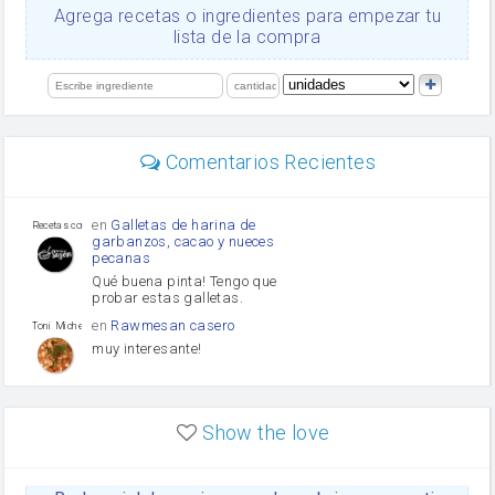
Ajos
Agrega recetas o ingredientes para empezar tu
Levadura
lista de la compra
salsa de soja
orégano
limón
perejil
carne picada
Diente de ajo
Comentarios Recientes
mayonesa
Tomates
Puerro
en
Galletas de harina de
Recetas con sazon
garbanzos, cacao y nueces
pecanas
Qué buena pinta! Tengo que
probar estas galletas.
en
Rawmesan casero
Toni Michel Caubet
muy interesante!
en
Lasaña casera fácil y
HOJALDROSA TV
rápida
Show the love
VIDEO EXPLIATIVO
https://youtu.be/J5e1ddxNWjk