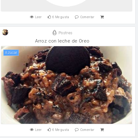
Leer
6
Me gusta
Comentar
Postres
Arroz con leche de Oreo
Azúcar
Leer
6
Me gusta
Comentar