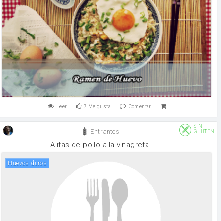
Leer
7
Me gusta
Comentar
SIN
Entrantes
GLUTEN
Alitas de pollo a la vinagreta
Huevos duros