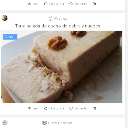
Leer
2
Me gusta
Comentar
Postres
Tarta helada de queso de cabra y nueces
Azúcar
Leer
8
Me gusta
Comentar
Plato Principal