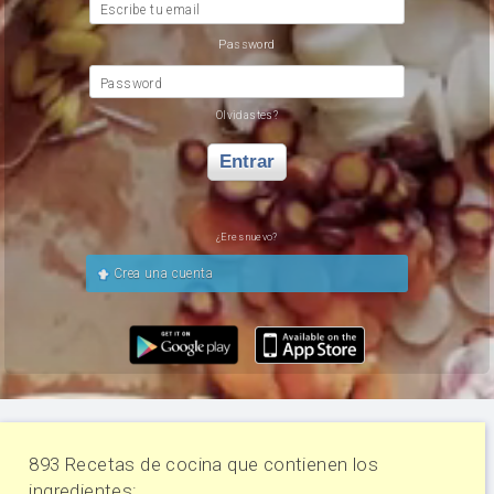
Escribe tu email
Password
Password
Olvidastes?
Entrar
¿Eres nuevo?
Crea una cuenta
893 Recetas de cocina que contienen los
ingredientes: