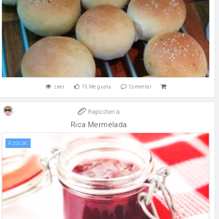
Leer
15
Me gusta
Comentar
Reposteria
Rica Mermelada
azúcar.