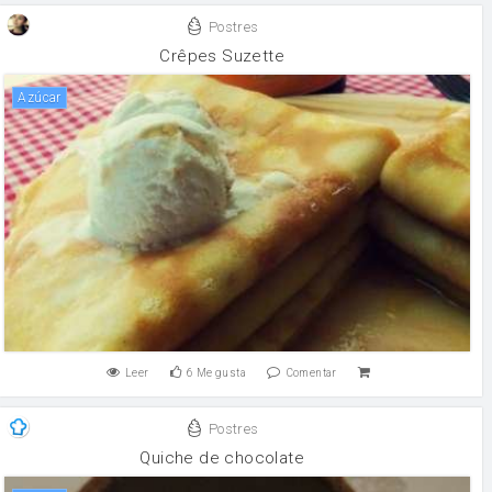
Postres
Crêpes Suzette
Azúcar
Leer
6
Me gusta
Comentar
Postres
Quiche de chocolate