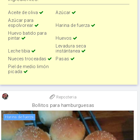
Aceite de oliva
Azúcar
Azúcar para
espolvorear
Harina de fuerza
Huevo batido para
pintar
Huevos
Levadura seca
Leche tibia
instántanea
Nueces troceadas
Pasas
Piel de medio limón
picada
Reposteria
Bollitos para hamburguesas
harina de fuerza