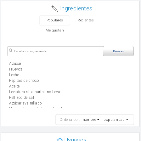
Ingredientes
Populares
Recientes
Me gustan
Buscar
Azúcar
huevos
leche
Pepitas de choco
aceite
Levadura si la harina no lleva
Pellizco de sal
Azúcar avainillado
Harina de reposteria con levadura
harina
Ordena por:
nombre
popularidad
cebolla
mantequilla
ajo
aceite de oliva
Usuarios