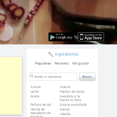
Ingredientes
Populares
Recientes
Me gustan
Buscar
Azúcar
huevos
leche
Pepitas de choco
aceite
Levadura si la
harina no lleva
Pellizco de sal
Azúcar avainillado
Harina de
harina
reposteria con
cebolla
levadura