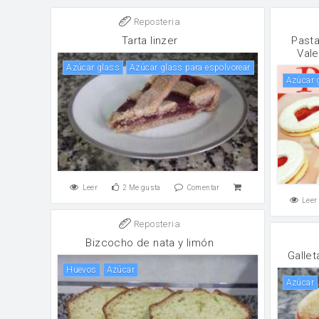
Reposteria
Tarta linzer
Pasta
Vale
Azúcar glass
Azúcar glass para espolvorear
Azúcar
Leer
2
Me gusta
Comentar
Leer
Reposteria
Bizcocho de nata y limón
Galle
huevos
Azúcar
Azúcar