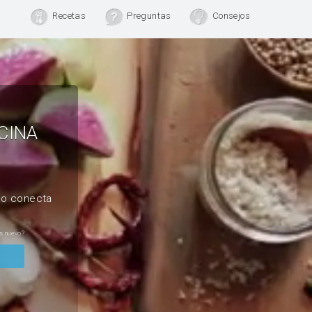
Recetas
Preguntas
Consejos
CINA
, o conecta
s nuevo?