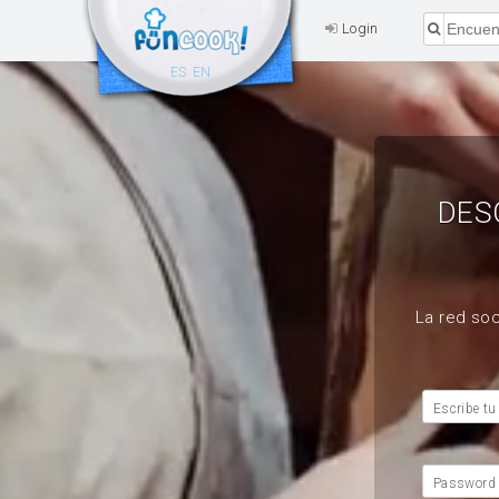
Login
ES
EN
DES
La red soc
Escribe tu
Password