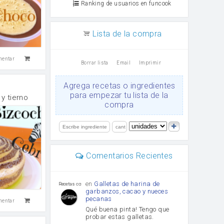
Ranking de usuarios en funcook
Lista de la compra
mentar
Borrar lista
Email
Imprimir
Agrega recetas o ingredientes
para empezar tu lista de la
y tierno
compra
Comentarios Recientes
en
Galletas de harina de
Recetas con sazon
garbanzos, cacao y nueces
pecanas
mentar
Qué buena pinta! Tengo que
probar estas galletas.