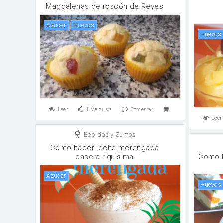
Magdalenas de roscón de Reyes
Azúcar
huevos
huevos
Leer
1
Me gusta
Comentar
Leer
Bebidas y Zumos
Como hacer leche merengada
casera riquísima
Como h
Azúcar
huevos