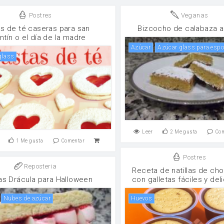
Postres
Veganas
s de té caseras para san
Bizcocho de calabaza 
ntín o el día de la madre
Azúcar
Azúcar glass para espo
 glass
Leer
2
Me gusta
Co
1
Me gusta
Comentar
Postres
Reposteria
Receta de natillas de ch
tas Drácula para Halloween
con galletas fáciles y del
Nubes de azúcar
huevos