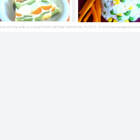
ción en esta web, en cumplimiento del Real Decreto-ley 13/2012. Si continúa navegando con
2
Me gusta
Comentar
Leer
2
Me gusta
Co
Reposteria
Bebidas y Zumos
gdalenas de cacao con
chocolate
Como hacer smoothie
melocotón
Azúcar moreno
azúcar y hielo OPCIONAL
2
Me gusta
Comentar
Leer
2
Me gusta
Co
Reposteria