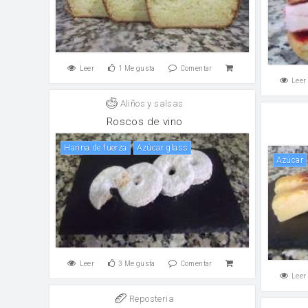
Leer
1
Me gusta
Comentar
Leer
Aliños y salsas
Roscos de vino
harina de fuerza
Azúcar glass
Azúcar
Leer
3
Me gusta
Comentar
Leer
Reposteria