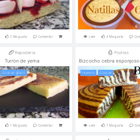
2
Me gusta
Comentar
Leer
4
Me gusta
Co
Reposteria
Postres
Turrón de yema
Bizcocho cebra esponjoso 
Azúcar glass
huevos
Azúcar
1
Me gusta
Comentar
Leer
7
Me gusta
Co