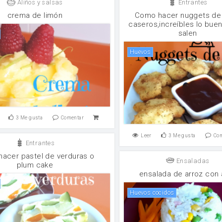
Aliños y salsas
Entrantes
crema de limón
Como hacer nuggets de 
caseros,increíbles lo bue
salen
huevos
3
Me gusta
Comentar
Leer
3
Me gusta
Co
Entrantes
acer pastel de verduras o
Ensaladas
plum cake
ensalada de arroz con 
huevos cocidos