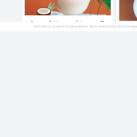
Leer
3
Me gusta
Comentar
Solicitamos su permiso para obtener datos estadísticos de su navega
Leer
Postres
Receta pannacotta de queso,suave
textura delicioso sabor
Ma
Azúcar glass
huevos
Leer
2
Me gusta
Comentar
Leer
Postres