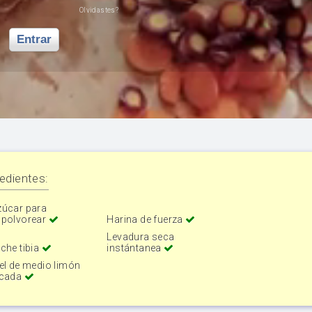
Olvidastes?
Entrar
edientes:
zúcar para
spolvorear
Harina de fuerza
Levadura seca
che tibia
instántanea
el de medio limón
icada