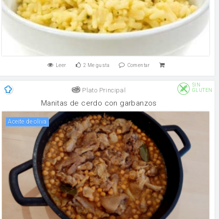
Leer
2
Me gusta
Comentar
SIN
Plato Principal
GLUTEN
Manitas de cerdo con garbanzos
aceite de oliva