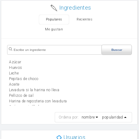
Ingredientes
Populares
Recientes
Me gustan
Buscar
Azúcar
huevos
leche
Pepitas de choco
aceite
Levadura si la harina no lleva
Pellizco de sal
Harina de reposteria con levadura
Azúcar avainillado
harina
Ordena por:
nombre
popularidad
cebolla
mantequilla
ajo
aceite de oliva
Usuarios