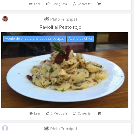
Leer
0
Me gusta
Comentar
Plato Principal
Ravioli al Pesto rojo
Aceite de oliva y una cabeza de ajos
aceite de oliva
Leer
9
Me gusta
Comentar
Plato Principal