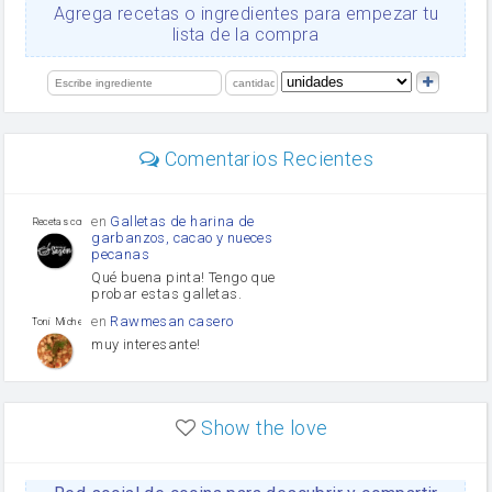
Ajos
Agrega recetas o ingredientes para empezar tu
salsa de soja
lista de la compra
orégano
Levadura
limón
perejil
carne picada
mayonesa
Comentarios Recientes
Diente de ajo
Tomates
Puerro
en
Galletas de harina de
Recetas con sazon
garbanzos, cacao y nueces
pecanas
Qué buena pinta! Tengo que
probar estas galletas.
en
Rawmesan casero
Toni Michel Caubet
muy interesante!
en
Lasaña casera fácil y
HOJALDROSA TV
rápida
Show the love
VIDEO EXPLIATIVO
https://youtu.be/J5e1ddxNWjk