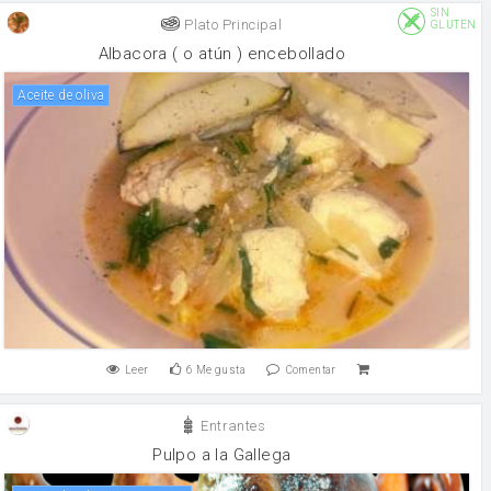
SIN
Plato Principal
GLUTEN
Albacora ( o atún ) encebollado
aceite de oliva
Leer
6
Me gusta
Comentar
Entrantes
Pulpo a la Gallega