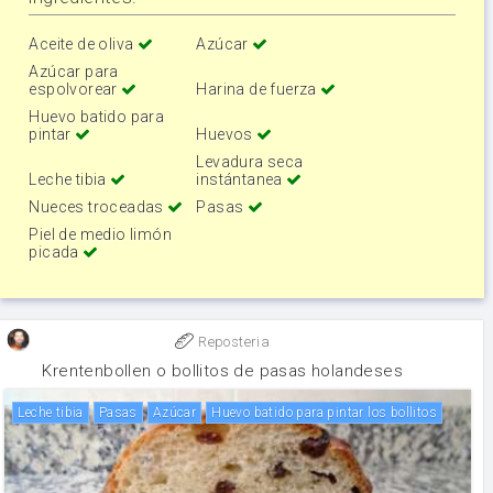
Aceite de oliva
Azúcar
Azúcar para
espolvorear
Harina de fuerza
Huevo batido para
pintar
Huevos
Levadura seca
Leche tibia
instántanea
Nueces troceadas
Pasas
Piel de medio limón
picada
Reposteria
Krentenbollen o bollitos de pasas holandeses
Leche tibia
pasas
Azúcar
Huevo batido para pintar los bollitos