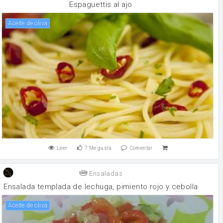
Espaguettis al ajo
aceite de oliva
Leer
7
Me gusta
Comentar
Ensaladas
Ensalada templada de lechuga, pimiento rojo y cebolla
aceite de oliva