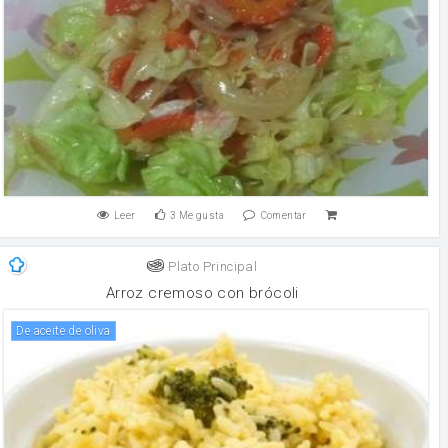
Leer
3
Me gusta
Comentar
Plato Principal
Arroz cremoso con brócoli
de aceite de oliva