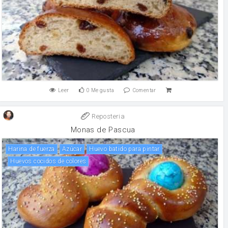
Leer
0
Me gusta
Comentar
Reposteria
Monas de Pascua
harina de fuerza
Azúcar
Huevo batido para pintar
Huevos cocidos de colores