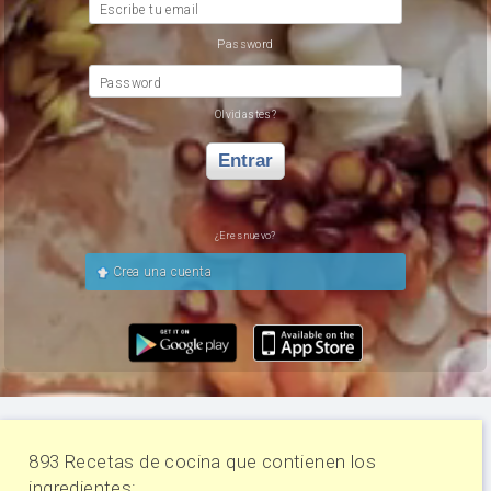
Escribe tu email
Password
Password
Olvidastes?
Entrar
¿Eres nuevo?
Crea una cuenta
893 Recetas de cocina que contienen los
ingredientes: