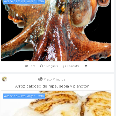
Aceite de Oliva Virgen Extra
Leer
1
Me gusta
Comentar
Plato Principal
Arroz caldoso de rape, sepia y plancton
Aceite de Oliva Virgen Extra