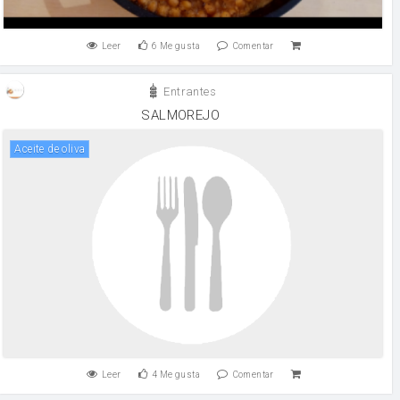
Leer
6
Me gusta
Comentar
Entrantes
SALMOREJO
aceite de oliva
Leer
4
Me gusta
Comentar