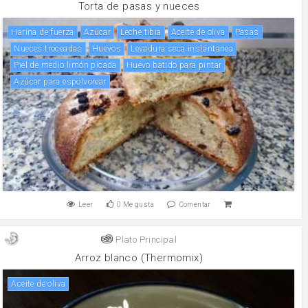
Torta de pasas y nueces
harina de fuerza
Azúcar
Leche tibia
aceite de oliva
pasas
Nueces troceadas
huevos
Levadura seca instántanea
Piel de medio limón picada
Huevo batido para pintar
Azúcar para espolvorear
Leer
0
Me gusta
Comentar
Plato Principal
Arroz blanco (Thermomix)
aceite de oliva