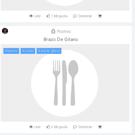
Leer
1
Me gusta
Comentar
Postres
Brazo De Gitano
huevos
Azúcar
azúcar glasé
Leer
2
Me gusta
Comentar