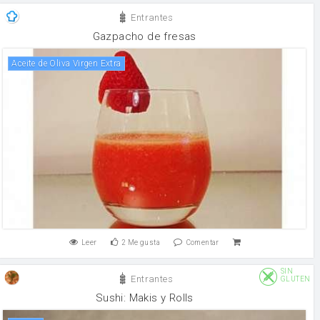
Entrantes
Gazpacho de fresas
Aceite de Oliva Virgen Extra
Leer
2
Me gusta
Comentar
SIN
Entrantes
GLUTEN
Sushi: Makis y Rolls