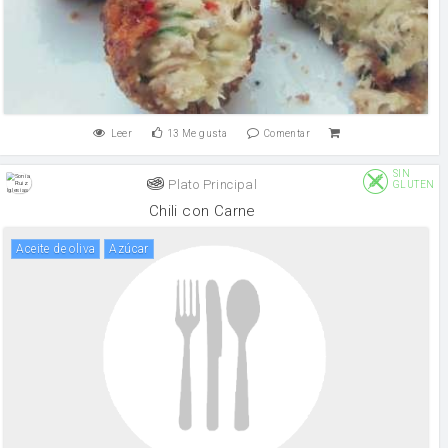
Leer
13
Me gusta
Comentar
SIN
Plato Principal
GLUTEN
Chili con Carne
aceite de oliva
Azúcar