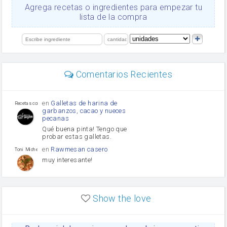
Ajos
Agrega recetas o ingredientes para empezar tu
Levadura
lista de la compra
salsa de soja
orégano
limón
perejil
carne picada
Diente de ajo
Comentarios Recientes
mayonesa
Tomates
Puerro
en
Galletas de harina de
Recetas con sazon
garbanzos, cacao y nueces
pecanas
Qué buena pinta! Tengo que
probar estas galletas.
en
Rawmesan casero
Toni Michel Caubet
muy interesante!
en
Lasaña casera fácil y
HOJALDROSA TV
rápida
Show the love
VIDEO EXPLIATIVO
https://youtu.be/J5e1ddxNWjk