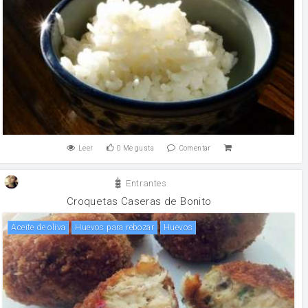
Leer
0
Me gusta
Comentar
Entrantes
Croquetas Caseras de Bonito
aceite de oliva
Huevos para rebozar
huevos