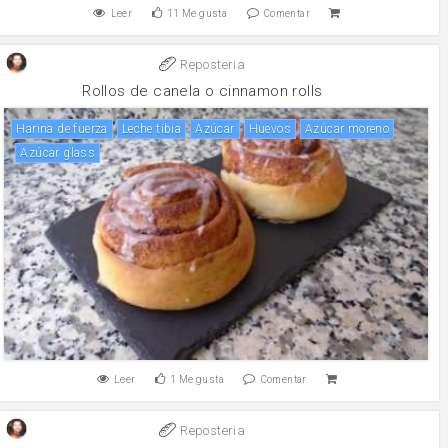
Leer
11
Me gusta
Comentar
Reposteria
Rollos de canela o cinnamon rolls
harina de fuerza
Leche tibia
Azúcar
huevos
Azúcar moreno
Azúcar glass
Leer
1
Me gusta
Comentar
Reposteria