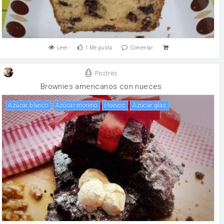
Leer
1
Me gusta
Comentar
Postres
Brownies americanos con nueces
Azúcar blanco
Azúcar moreno
huevos
azúcar glas