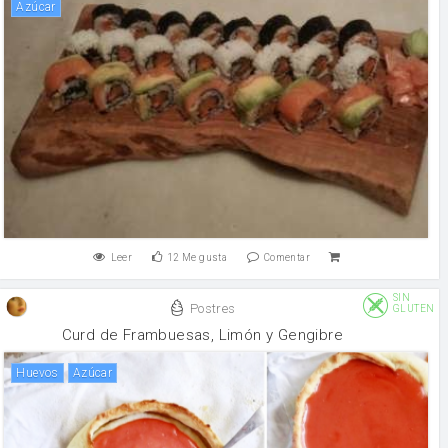
Azúcar
Leer
12
Me gusta
Comentar
SIN
Postres
GLUTEN
Curd de Frambuesas, Limón y Gengibre
huevos
Azúcar