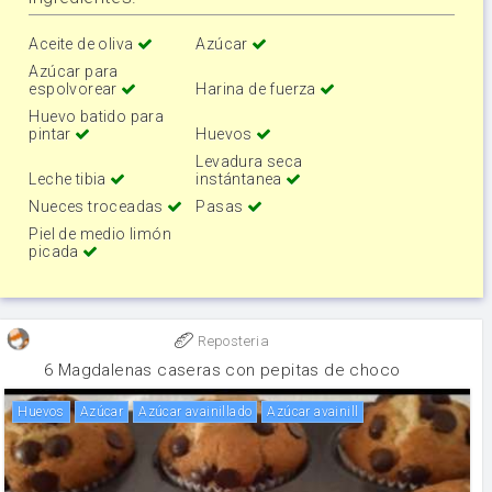
Aceite de oliva
Azúcar
Azúcar para
espolvorear
Harina de fuerza
Huevo batido para
pintar
Huevos
Levadura seca
Leche tibia
instántanea
Nueces troceadas
Pasas
Piel de medio limón
picada
Reposteria
6 Magdalenas caseras con pepitas de choco
huevos
Azúcar
Azúcar avainillado
Azúcar avainill