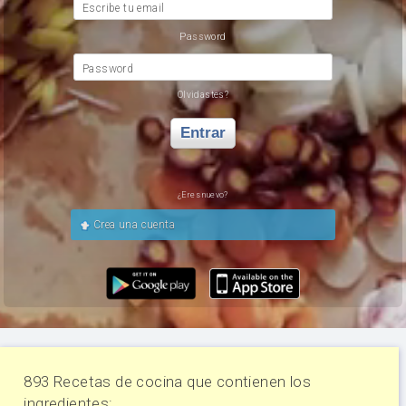
Escribe tu email
Password
Password
Olvidastes?
Entrar
¿Eres nuevo?
Crea una cuenta
893 Recetas de cocina que contienen los
ingredientes: