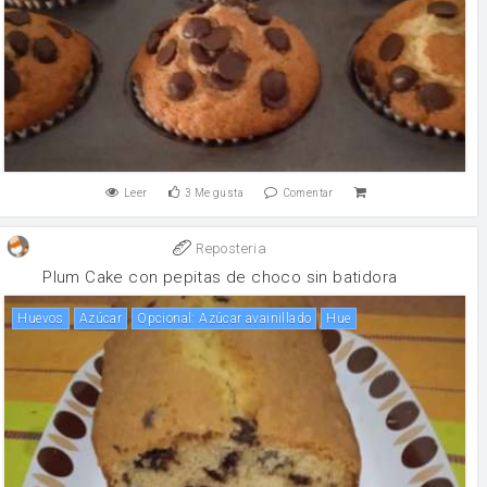
Leer
3
Me gusta
Comentar
Reposteria
Plum Cake con pepitas de choco sin batidora
huevos
Azúcar
Opcional: Azúcar avainillado
hue