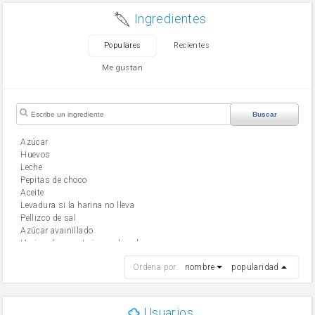
Ingredientes
Populares
Recientes
Me gustan
Buscar
Azúcar
huevos
leche
Pepitas de choco
aceite
Levadura si la harina no lleva
Pellizco de sal
Azúcar avainillado
Harina de reposteria con levadura
harina
Ordena por:
nombre
popularidad
cebolla
mantequilla
ajo
aceite de oliva
Usuarios