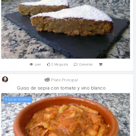
Leer
0
Me gusta
Comentar
Plato Principal
Guiso de sepia con tomate y vino blanco
Azúcar moreno