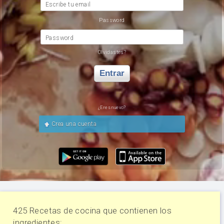
Escribe tu email
Password
Password
Olvidastes?
Entrar
¿Eres nuevo?
Crea una cuenta
425 Recetas de cocina que contienen los
ingredientes: