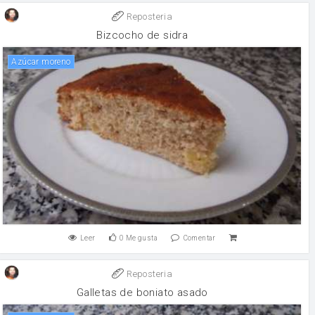
Reposteria
Bizcocho de sidra
Azúcar moreno
Leer
0
Me gusta
Comentar
Reposteria
Galletas de boniato asado