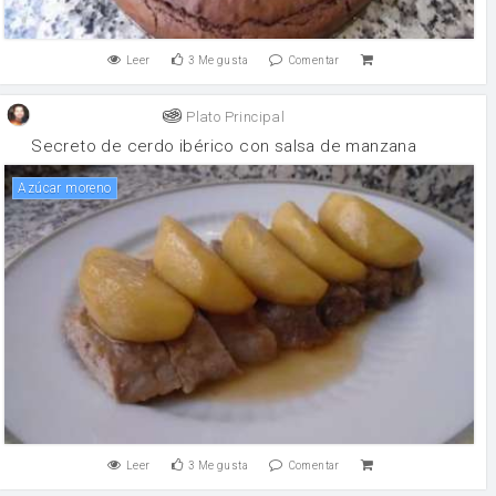
Leer
3
Me gusta
Comentar
Plato Principal
Secreto de cerdo ibérico con salsa de manzana
Azúcar moreno
Leer
3
Me gusta
Comentar