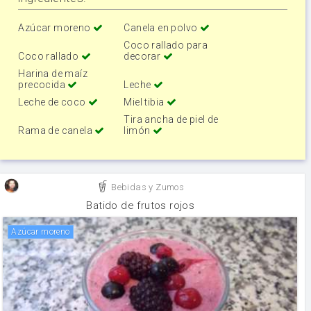
Azúcar moreno
Canela en polvo
Coco rallado para
Coco rallado
decorar
Harina de maíz
precocida
Leche
Leche de coco
Miel tibia
Tira ancha de piel de
Rama de canela
limón
Bebidas y Zumos
Batido de frutos rojos
Azúcar moreno