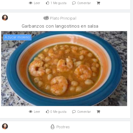
Leer
1
Me gusta
Comentar
Plato Principal
Garbanzos con langostinos en salsa
Azúcar moreno
Leer
0
Me gusta
Comentar
Postres