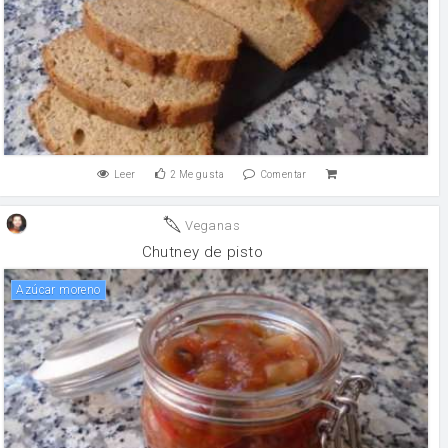
Leer
2
Me gusta
Comentar
Veganas
Chutney de pisto
Azúcar moreno