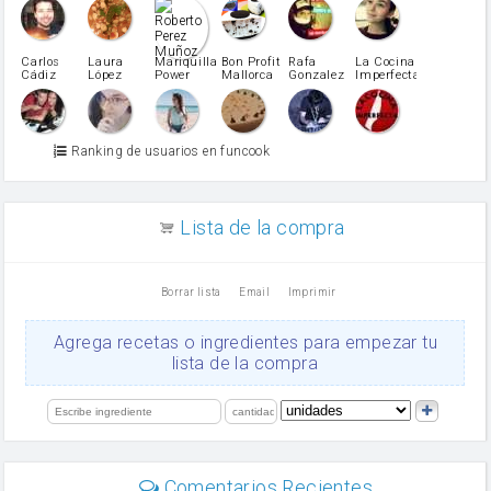
pimiento rojo
Pimentón
pimiento verde
Carlos
Laura
Mariquilla
Bon Profit
Rafa
La Cocina
Cádiz
López
Power
Mallorca
Gonzalez
Imperfecta
miel
Martínez
vino blanco
Azúcar glass
Azúcar moreno
Ranking de usuarios en funcook
Zumo de limón
arroz
canela en polvo
aceite de girasol
Lista de la compra
Dientes de ajo
vinagre
nata
Borrar lista
Email
Imprimir
Cacao en polvo
queso rallado
Ajos
Agrega recetas o ingredientes para empezar tu
salsa de soja
lista de la compra
orégano
Levadura
limón
perejil
carne picada
mayonesa
Comentarios Recientes