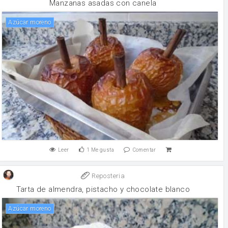
Manzanas asadas con canela
Azúcar moreno
Leer
1
Me gusta
Comentar
Reposteria
Tarta de almendra, pistacho y chocolate blanco
Azúcar moreno