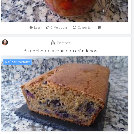
Leer
0
Me gusta
Comentar
Postres
Bizcocho de avena con arándanos
Azúcar moreno