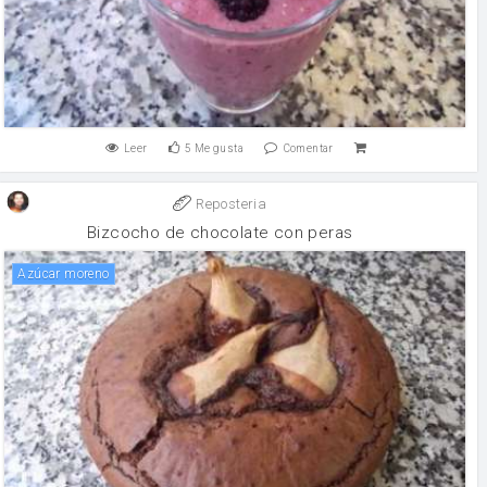
Leer
5
Me gusta
Comentar
Reposteria
Bizcocho de chocolate con peras
Azúcar moreno