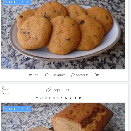
Azúcar moreno
Leer
3
Me gusta
Comentar
Reposteria
Bizcocho de castañas
Azúcar moreno