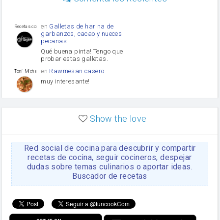
Diente de ajo
Tomates
Puerro
en
Galletas de harina de
Recetas con sazon
garbanzos, cacao y nueces
pecanas
Qué buena pinta! Tengo que
probar estas galletas.
en
Rawmesan casero
Toni Michel Caubet
muy interesante!
en
Lasaña casera fácil y
HOJALDROSA TV
rápida
Show the love
VIDEO EXPLIATIVO
https://youtu.be/J5e1ddxNWjk
Red social de cocina para descubrir y compartir
en
Gachas de la abuela
HOJALDROSA TV
Rosa
recetas de cocina, seguir cocineros, despejar
dudas sobre temas culinarios o aportar ideas.
https://youtu.be/Mz69gcVO3sI
Buscador de recetas
en
Receta Del Bizcocho
Rosa
Casero
Disculpa. En la foto aparece
el bizcocho de xoco y en el
apartado de los ingredientes