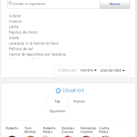
Buscar
Azúcar
huevos
leche
Pepitas de choco
aceite
Levadura si la harina no lleva
Pellizco de sal
Harina de reposteria con levadura
Azúcar avainillado
harina
Ordena por:
nombre
popularidad
cebolla
mantequilla
ajo
aceite de oliva
Usuarios
huevo
zanahoria
Top
Nuevos
tomate
levadura en polvo
Siguiendo
Opcional: Azúcar avainillado
Opcional: Ron o Whisky
Harina para bizcocho
Roberto
Toni
Roberto
Recetas
Fernando
Cathy
azucar
Michel
Perez
Cocina
Vicente
Pérez
Caubet
Muñoz
patatas