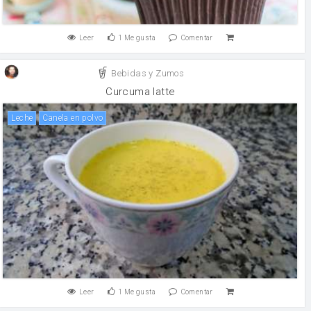
Leer
1
Me gusta
Comentar
Bebidas y Zumos
Curcuma latte
leche
canela en polvo
Leer
1
Me gusta
Comentar