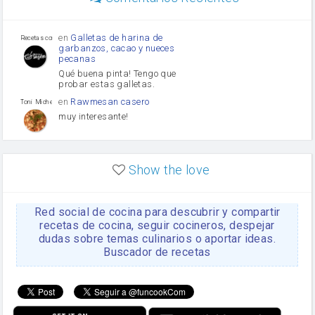
Diente de ajo
Tomates
Puerro
en
Galletas de harina de
Recetas con sazon
garbanzos, cacao y nueces
pecanas
Qué buena pinta! Tengo que
probar estas galletas.
en
Rawmesan casero
Toni Michel Caubet
muy interesante!
en
Lasaña casera fácil y
HOJALDROSA TV
rápida
Show the love
VIDEO EXPLIATIVO
https://youtu.be/J5e1ddxNWjk
Red social de cocina para descubrir y compartir
en
Gachas de la abuela
HOJALDROSA TV
Rosa
recetas de cocina, seguir cocineros, despejar
dudas sobre temas culinarios o aportar ideas.
https://youtu.be/Mz69gcVO3sI
Buscador de recetas
en
Receta Del Bizcocho
Rosa
Casero
Disculpa. En la foto aparece
el bizcocho de xoco y en el
apartado de los ingredientes