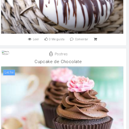
Leer
0
Me gusta
Comentar
Postres
Cupcake de Chocolate
leche