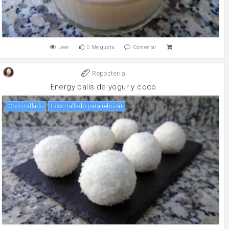
Leer
0
Me gusta
Comentar
Reposteria
Energy balls de yogur y coco
Coco rallado
Coco rallado para rebozar