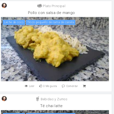
Plato Principal
Pollo con salsa de mango
Leche de coco
Trozo pequeño de rama de canela
Leer
0
Me gusta
Comentar
Bebidas y Zumos
Té chai latte