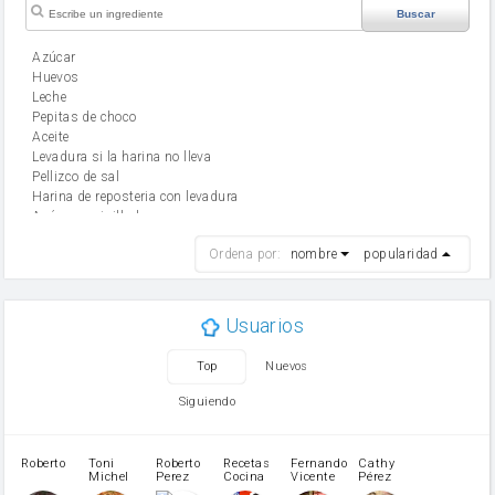
Buscar
Azúcar
huevos
leche
Pepitas de choco
aceite
Levadura si la harina no lleva
Pellizco de sal
Harina de reposteria con levadura
Azúcar avainillado
harina
Ordena por:
nombre
popularidad
cebolla
mantequilla
ajo
aceite de oliva
Usuarios
huevo
zanahoria
Top
Nuevos
tomate
levadura en polvo
Siguiendo
Opcional: Azúcar avainillado
Opcional: Ron o Whisky
Harina para bizcocho
Roberto
Toni
Roberto
Recetas
Fernando
Cathy
azucar
Michel
Perez
Cocina
Vicente
Pérez
Caubet
Muñoz
patatas