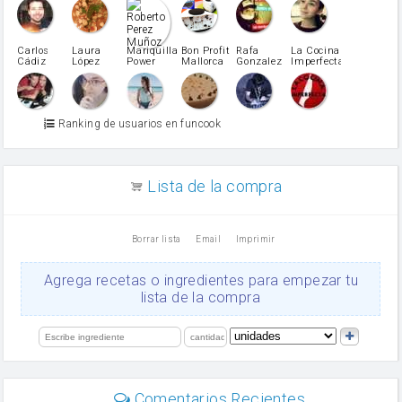
pimiento rojo
Pimentón
pimiento verde
Carlos
Laura
Mariquilla
Bon Profit
Rafa
La Cocina
Cádiz
López
Power
Mallorca
Gonzalez
Imperfecta
miel
Martínez
vino blanco
Azúcar glass
Azúcar moreno
Ranking de usuarios en funcook
Zumo de limón
arroz
canela en polvo
aceite de girasol
Lista de la compra
Dientes de ajo
vinagre
nata
Borrar lista
Email
Imprimir
Cacao en polvo
queso rallado
Ajos
Agrega recetas o ingredientes para empezar tu
salsa de soja
lista de la compra
orégano
Levadura
limón
perejil
carne picada
mayonesa
Comentarios Recientes