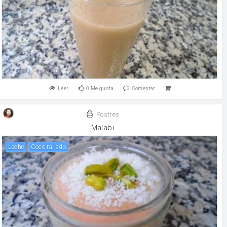
Leer
0
Me gusta
Comentar
Postres
Malabi
leche
Coco rallado