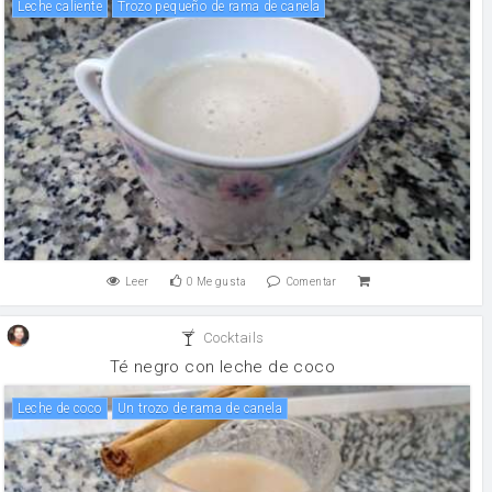
Leche caliente
Trozo pequeño de rama de canela
Leer
0
Me gusta
Comentar
Cocktails
Té negro con leche de coco
Leche de coco
Un trozo de rama de canela