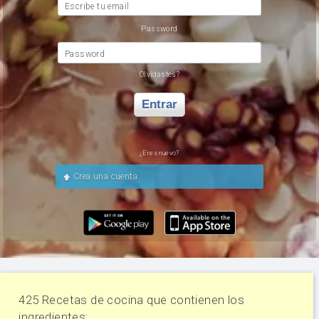
Escribe tu email
Password
Password
Olvidastes?
Entrar
¿Eres nuevo?
Crea una cuenta
425 Recetas de cocina que contienen los
ingredientes: