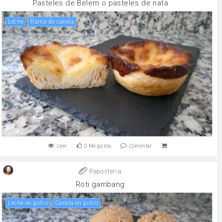
Pasteles de Belem o pasteles de nata
leche
rama de canela
Leer
0
Me gusta
Comentar
Reposteria
Roti gambang
leche en polvo
canela en polvo