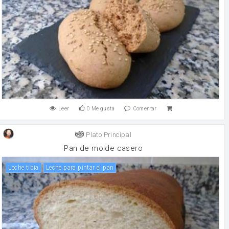
Leer
0
Me gusta
Comentar
Plato Principal
Pan de molde casero
Leche tibia
Leche para pintar el pan