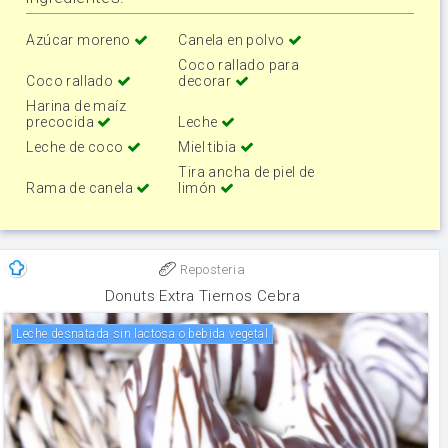
Azúcar moreno
Canela en polvo
Coco rallado para
Coco rallado
decorar
Harina de maíz
precocida
Leche
Leche de coco
Miel tibia
Tira ancha de piel de
Rama de canela
limón
Reposteria
Donuts Extra Tiernos Cebra
Leche desnatada sin lactosa o bebida vegetal