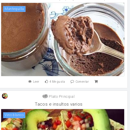
mantequilla
Leer
4
Me gusta
Comentar
Plato Principal
Tacos e insultos varios
vino blanco