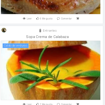
Leer
6
Me gusta
Comentar
Entrantes
Sopa Crema de Calabaza
Caldo de verduras
Leer
7
Me gusta
Comentar