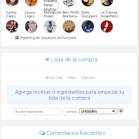
pimiento rojo
Pimentón
pimiento verde
Carlos
Laura
Mariquilla
Bon Profit
Rafa
La Cocina
Cádiz
López
Power
Mallorca
Gonzalez
Imperfecta
miel
Martínez
vino blanco
Azúcar glass
Azúcar moreno
Ranking de usuarios en funcook
Zumo de limón
arroz
canela en polvo
aceite de girasol
Lista de la compra
Dientes de ajo
vinagre
nata
Borrar lista
Email
Imprimir
Cacao en polvo
queso rallado
Ajos
Agrega recetas o ingredientes para empezar tu
orégano
lista de la compra
Levadura
salsa de soja
limón
perejil
carne picada
Diente de ajo
Comentarios Recientes
mayonesa