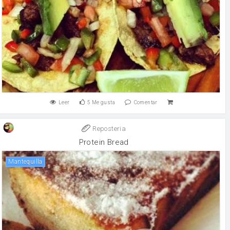
Leer
5
Me gusta
Comentar
Reposteria
Protein Bread
mantequilla