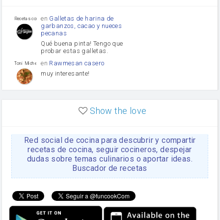
Tomates
Puerro
en
Galletas de harina de
Recetas con sazon
garbanzos, cacao y nueces
pecanas
Qué buena pinta! Tengo que
probar estas galletas.
en
Rawmesan casero
Toni Michel Caubet
muy interesante!
en
Lasaña casera fácil y
HOJALDROSA TV
rápida
Show the love
VIDEO EXPLIATIVO
https://youtu.be/J5e1ddxNWjk
Red social de cocina para descubrir y compartir
en
Gachas de la abuela
HOJALDROSA TV
Rosa
recetas de cocina, seguir cocineros, despejar
dudas sobre temas culinarios o aportar ideas.
https://youtu.be/Mz69gcVO3sI
Buscador de recetas
en
Receta Del Bizcocho
Rosa
Casero
Disculpa. En la foto aparece
el bizcocho de xoco y en el
apartado de los ingredientes
te has olvidado de poner la