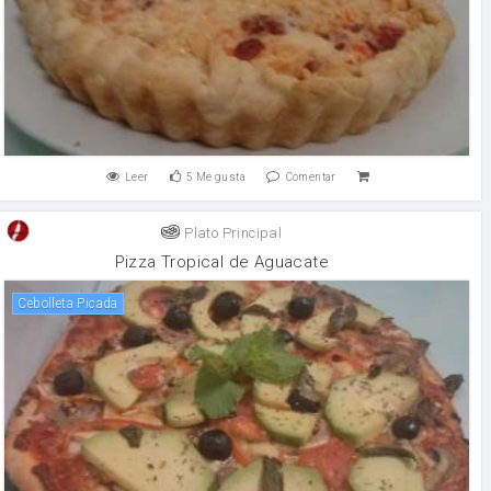
Leer
5
Me gusta
Comentar
Plato Principal
Pizza Tropical de Aguacate
Cebolleta Picada