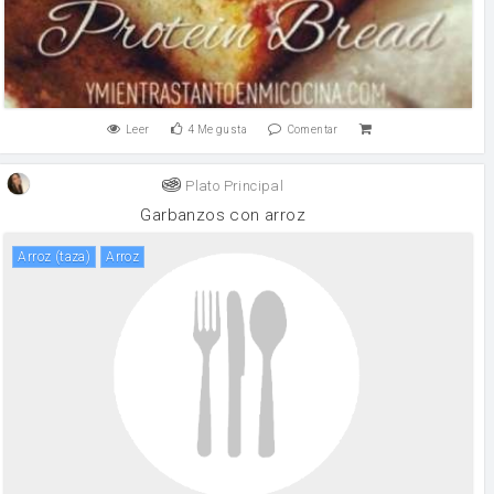
Leer
4
Me gusta
Comentar
Plato Principal
Garbanzos con arroz
arroz (taza)
arroz