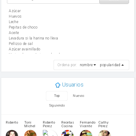
Azúcar
huevos
leche
Pepitas de choco
aceite
Levadura si la harina no lleva
Pellizco de sal
Azúcar avainillado
Harina de reposteria con levadura
harina
Ordena por:
nombre
popularidad
cebolla
mantequilla
ajo
aceite de oliva
Usuarios
huevo
zanahoria
Top
Nuevos
tomate
levadura en polvo
Siguiendo
Opcional: Ron o Whisky
Harina para bizcocho
Opcional: Azúcar avainillado
Roberto
Toni
Roberto
Recetas
Fernando
Cathy
azucar
Michel
Perez
Cocina
Vicente
Pérez
Caubet
Muñoz
patatas