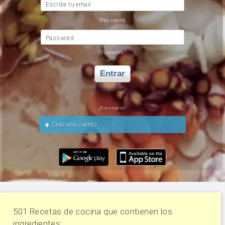
Escribe tu email
Password
Password
Olvidastes?
Entrar
¿Eres nuevo?
Crea una cuenta
501 Recetas de cocina que contienen los
ingredientes: