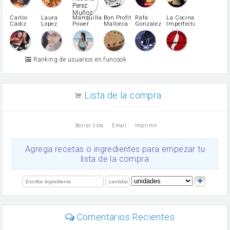
Pimentón
pimiento verde
Carlos
Laura
Mariquilla
Bon Profit
Rafa
La Cocina
Cádiz
López
Power
Mallorca
Gonzalez
Imperfecta
miel
Martínez
vino blanco
Azúcar glass
Azúcar moreno
Ranking de usuarios en funcook
Zumo de limón
arroz
canela en polvo
aceite de girasol
Lista de la compra
Dientes de ajo
vinagre
nata
Borrar lista
Email
Imprimir
Cacao en polvo
queso rallado
Ajos
Agrega recetas o ingredientes para empezar tu
orégano
lista de la compra
Levadura
salsa de soja
limón
perejil
carne picada
Diente de ajo
Comentarios Recientes
mayonesa
Tomates