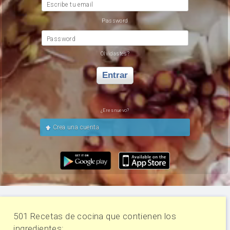
Escribe tu email
Password
Password
Olvidastes?
Entrar
¿Eres nuevo?
Crea una cuenta
501 Recetas de cocina que contienen los
ingredientes: