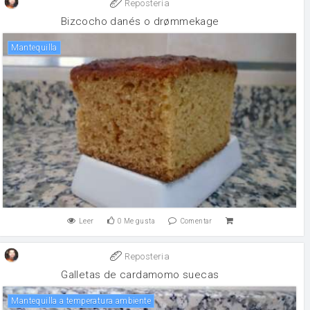
Reposteria
Bizcocho danés o drømmekage
mantequilla
Leer
0
Me gusta
Comentar
Reposteria
Galletas de cardamomo suecas
Mantequilla a temperatura ambiente