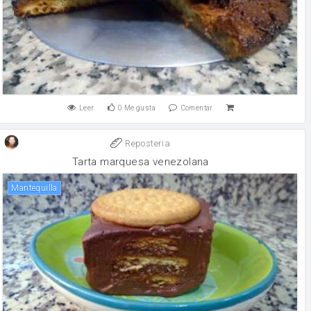
Leer
0
Me gusta
Comentar
Reposteria
Tarta marquesa venezolana
mantequilla