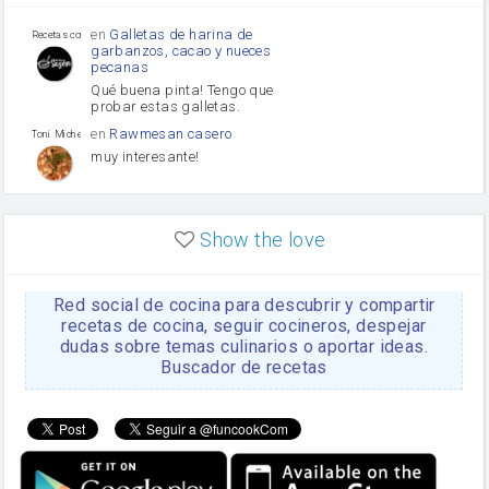
Puerro
en
Galletas de harina de
Recetas con sazon
garbanzos, cacao y nueces
pecanas
Qué buena pinta! Tengo que
probar estas galletas.
en
Rawmesan casero
Toni Michel Caubet
muy interesante!
en
Lasaña casera fácil y
HOJALDROSA TV
rápida
Show the love
VIDEO EXPLIATIVO
https://youtu.be/J5e1ddxNWjk
Red social de cocina para descubrir y compartir
en
Gachas de la abuela
HOJALDROSA TV
Rosa
recetas de cocina, seguir cocineros, despejar
dudas sobre temas culinarios o aportar ideas.
https://youtu.be/Mz69gcVO3sI
Buscador de recetas
en
Receta Del Bizcocho
Rosa
Casero
Disculpa. En la foto aparece
el bizcocho de xoco y en el
apartado de los ingredientes
te has olvidado de poner la