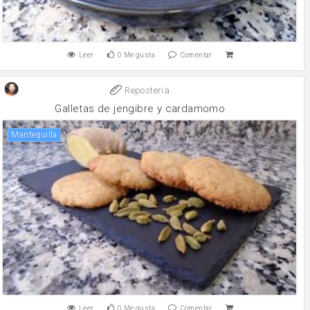
Leer
0
Me gusta
Comentar
Reposteria
Galletas de jengibre y cardamomo
mantequilla
Leer
0
Me gusta
Comentar