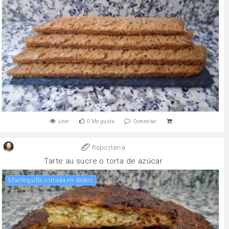
Leer
0
Me gusta
Comentar
Reposteria
Tarte au sucre o torta de azúcar
Mantequilla cortada en dados