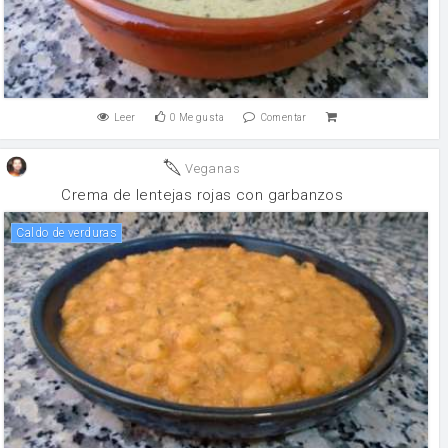
Leer
0
Me gusta
Comentar
Veganas
Crema de lentejas rojas con garbanzos
Caldo de verduras