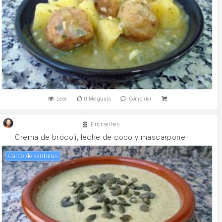
Leer
0
Me gusta
Comentar
Entrantes
Crema de brócoli, leche de coco y mascarpone
Caldo de verduras