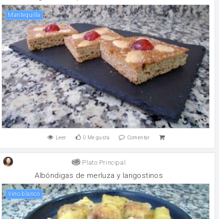
mantequilla
Leer
0
Me gusta
Comentar
Plato Principal
Albóndigas de merluza y langostinos
vino blanco