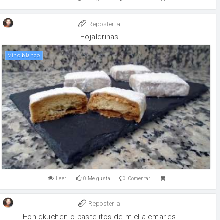
Reposteria
Hojaldrinas
vino blanco
Leer
0
Me gusta
Comentar
Reposteria
Honigkuchen o pastelitos de miel alemanes