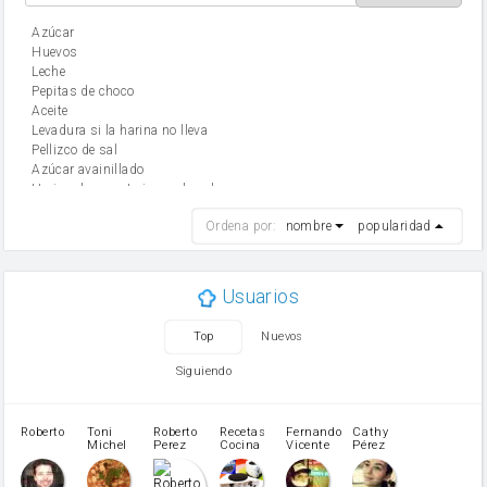
Azúcar
huevos
leche
Pepitas de choco
aceite
Levadura si la harina no lleva
Pellizco de sal
Azúcar avainillado
Harina de reposteria con levadura
harina
Ordena por:
nombre
popularidad
cebolla
mantequilla
ajo
aceite de oliva
Usuarios
huevo
zanahoria
Top
Nuevos
tomate
levadura en polvo
Siguiendo
Opcional: Ron o Whisky
Harina para bizcocho
Opcional: Azúcar avainillado
Roberto
Toni
Roberto
Recetas
Fernando
Cathy
azucar
Michel
Perez
Cocina
Vicente
Pérez
Caubet
Muñoz
patatas
pimiento rojo