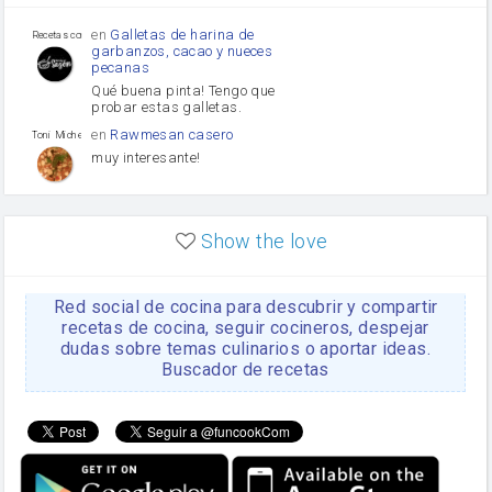
Puerro
en
Galletas de harina de
Recetas con sazon
garbanzos, cacao y nueces
pecanas
Qué buena pinta! Tengo que
probar estas galletas.
en
Rawmesan casero
Toni Michel Caubet
muy interesante!
en
Lasaña casera fácil y
HOJALDROSA TV
rápida
Show the love
VIDEO EXPLIATIVO
https://youtu.be/J5e1ddxNWjk
Red social de cocina para descubrir y compartir
en
Gachas de la abuela
HOJALDROSA TV
Rosa
recetas de cocina, seguir cocineros, despejar
dudas sobre temas culinarios o aportar ideas.
https://youtu.be/Mz69gcVO3sI
Buscador de recetas
en
Receta Del Bizcocho
Rosa
Casero
Disculpa. En la foto aparece
el bizcocho de xoco y en el
apartado de los ingredientes
te has olvidado de poner la