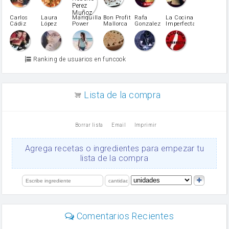
Pimentón
pimiento verde
Carlos
Laura
Mariquilla
Bon Profit
Rafa
La Cocina
Cádiz
López
Power
Mallorca
Gonzalez
Imperfecta
miel
Martínez
vino blanco
Azúcar glass
Azúcar moreno
Ranking de usuarios en funcook
Zumo de limón
arroz
canela en polvo
aceite de girasol
Lista de la compra
Dientes de ajo
vinagre
nata
Borrar lista
Email
Imprimir
Cacao en polvo
queso rallado
Ajos
Agrega recetas o ingredientes para empezar tu
salsa de soja
lista de la compra
orégano
Levadura
limón
perejil
carne picada
mayonesa
Comentarios Recientes
Diente de ajo
Tomates