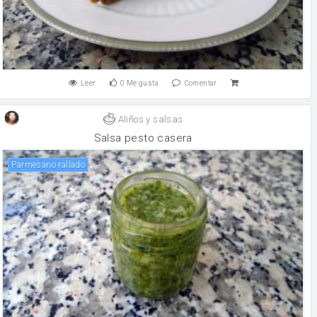
Leer
0
Me gusta
Comentar
Aliños y salsas
Salsa pesto casera
Parmesano rallado