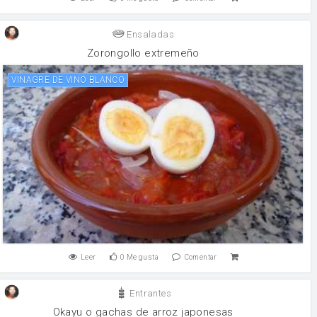
Ensaladas
Zorongollo extremeño
VINAGRE DE VINO BLANCO
Leer
0
Me gusta
Comentar
Entrantes
Okayu o gachas de arroz japonesas