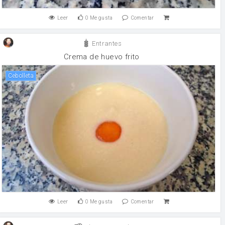
Leer
0
Me gusta
Comentar
Entrantes
Crema de huevo frito
Cebolleta
Leer
0
Me gusta
Comentar