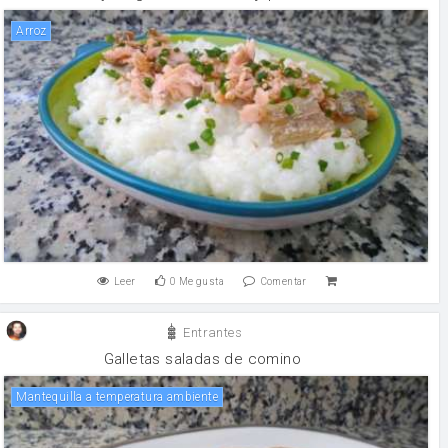
arroz
Leer
0
Me gusta
Comentar
Entrantes
Galletas saladas de comino
Mantequilla a temperatura ambiente