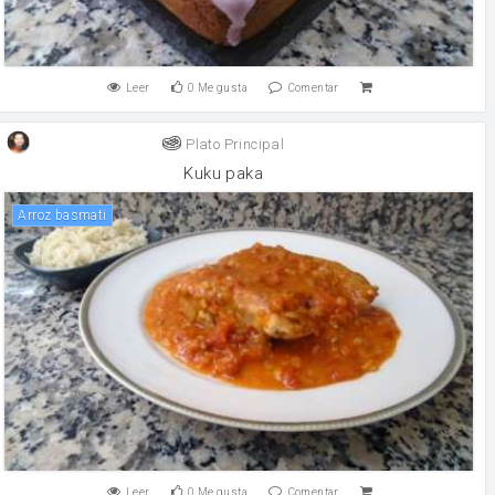
Leer
0
Me gusta
Comentar
Plato Principal
Kuku paka
Arroz basmati
Leer
0
Me gusta
Comentar