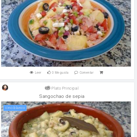
Leer
0
Me gusta
Comentar
Plato Principal
Sangochao de sepia
vino blanco