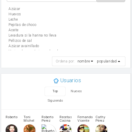
Azúcar
huevos
leche
Pepitas de choco
aceite
Levadura si la harina no lleva
Pellizco de sal
Azúcar avainillado
Harina de reposteria con levadura
harina
Ordena por:
nombre
popularidad
cebolla
mantequilla
ajo
aceite de oliva
Usuarios
huevo
zanahoria
Top
Nuevos
tomate
levadura en polvo
Siguiendo
Opcional: Azúcar avainillado
Opcional: Ron o Whisky
Harina para bizcocho
Roberto
Toni
Roberto
Recetas
Fernando
Cathy
azucar
Michel
Perez
Cocina
Vicente
Pérez
Caubet
Muñoz
patatas
pimiento rojo