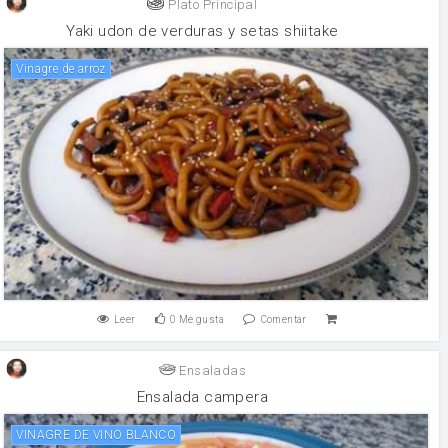
Plato Principal
Yaki udon de verduras y setas shiitake
vinagre de arroz
Leer
0
Me gusta
Comentar
Ensaladas
Ensalada campera
VINAGRE DE VINO BLANCO