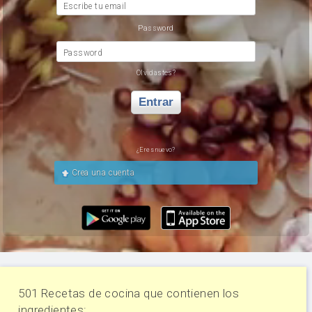
Escribe tu email
Password
Password
Olvidastes?
Entrar
¿Eres nuevo?
Crea una cuenta
501 Recetas de cocina que contienen los
ingredientes: