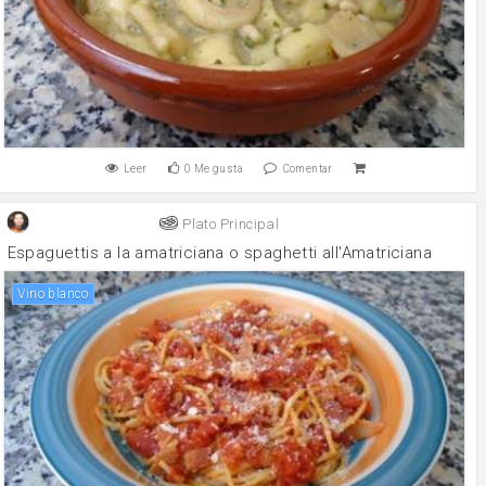
Leer
0
Me gusta
Comentar
Plato Principal
Espaguettis a la amatriciana o spaghetti all'Amatriciana
vino blanco