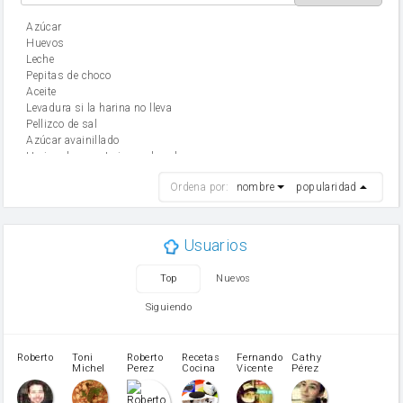
Azúcar
huevos
leche
Pepitas de choco
aceite
Levadura si la harina no lleva
Pellizco de sal
Azúcar avainillado
Harina de reposteria con levadura
harina
Ordena por:
nombre
popularidad
cebolla
mantequilla
ajo
aceite de oliva
Usuarios
huevo
zanahoria
Top
Nuevos
tomate
levadura en polvo
Siguiendo
Opcional: Azúcar avainillado
Opcional: Ron o Whisky
Harina para bizcocho
Roberto
Toni
Roberto
Recetas
Fernando
Cathy
azucar
Michel
Perez
Cocina
Vicente
Pérez
Caubet
Muñoz
patatas
pimiento rojo