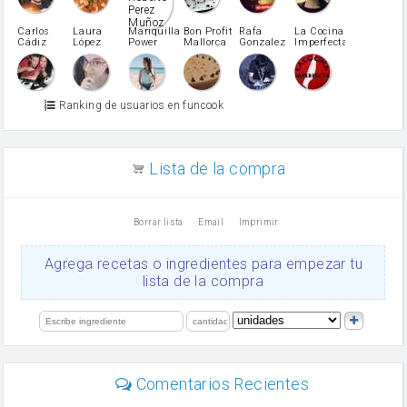
Pimentón
pimiento verde
Carlos
Laura
Mariquilla
Bon Profit
Rafa
La Cocina
Cádiz
López
Power
Mallorca
Gonzalez
Imperfecta
miel
Martínez
vino blanco
Azúcar glass
Azúcar moreno
Ranking de usuarios en funcook
Zumo de limón
arroz
canela en polvo
aceite de girasol
Lista de la compra
Dientes de ajo
vinagre
nata
Borrar lista
Email
Imprimir
Cacao en polvo
queso rallado
Ajos
Agrega recetas o ingredientes para empezar tu
salsa de soja
lista de la compra
orégano
Levadura
limón
perejil
carne picada
mayonesa
Comentarios Recientes
Diente de ajo
Tomates