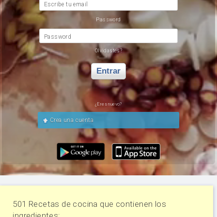
Escribe tu email
Password
Password
Olvidastes?
Entrar
¿Eres nuevo?
Crea una cuenta
501 Recetas de cocina que contienen los
ingredientes: