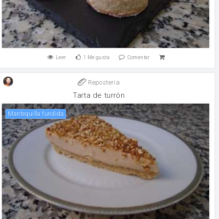
Leer
1
Me gusta
Comentar
Reposteria
Tarta de turrón
Mantequilla fundida