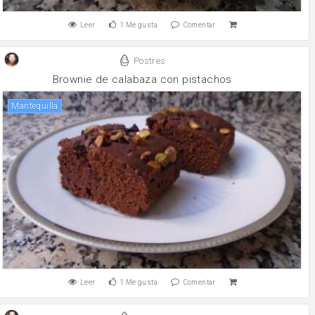
Leer
1
Me gusta
Comentar
Postres
Brownie de calabaza con pistachos
mantequilla
Leer
1
Me gusta
Comentar