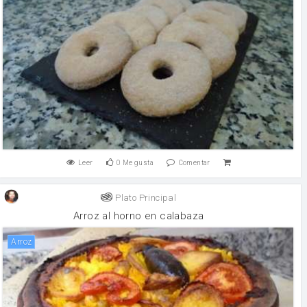
Leer
0
Me gusta
Comentar
Plato Principal
Arroz al horno en calabaza
arroz