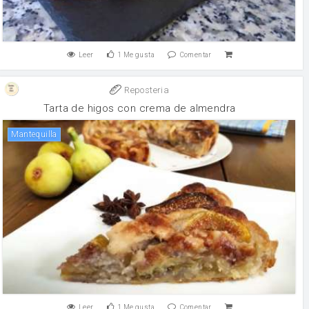
Leer
1
Me gusta
Comentar
Reposteria
Tarta de higos con crema de almendra
mantequilla
Leer
1
Me gusta
Comentar