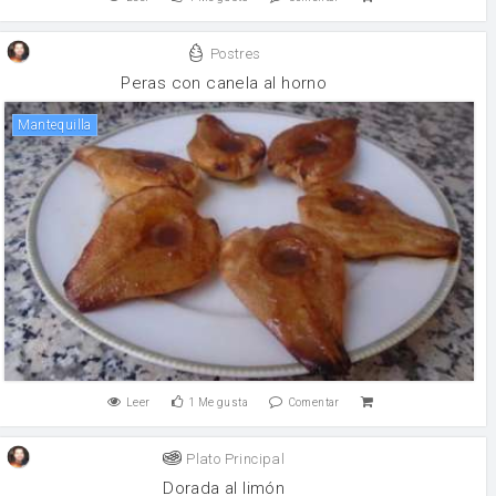
Postres
Peras con canela al horno
mantequilla
Leer
1
Me gusta
Comentar
Plato Principal
Dorada al limón