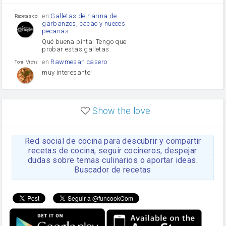
Puerro
en
Galletas de harina de
Recetas con sazon
garbanzos, cacao y nueces
pecanas
Qué buena pinta! Tengo que
probar estas galletas.
en
Rawmesan casero
Toni Michel Caubet
muy interesante!
en
Lasaña casera fácil y
HOJALDROSA TV
rápida
Show the love
VIDEO EXPLIATIVO
https://youtu.be/J5e1ddxNWjk
Red social de cocina para descubrir y compartir
en
Gachas de la abuela
HOJALDROSA TV
Rosa
recetas de cocina, seguir cocineros, despejar
dudas sobre temas culinarios o aportar ideas.
https://youtu.be/Mz69gcVO3sI
Buscador de recetas
en
Receta Del Bizcocho
Rosa
Casero
Disculpa. En la foto aparece
el bizcocho de xoco y en el
apartado de los ingredientes
te has olvidado de poner la