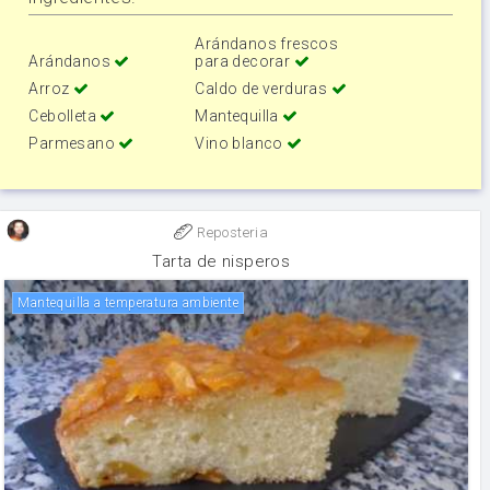
Arándanos frescos
Arándanos
para decorar
Arroz
Caldo de verduras
Cebolleta
Mantequilla
Parmesano
Vino blanco
Reposteria
Tarta de nisperos
Mantequilla a temperatura ambiente