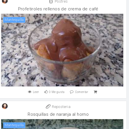
Postres
Profetiroles rellenos de crema de café
mantequilla
Leer
0
Me gusta
Comentar
Reposteria
Rosquillas de naranja al horno
mantequilla