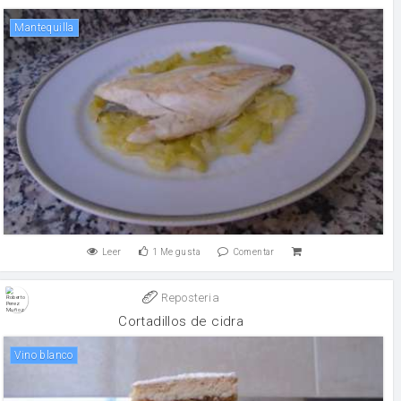
mantequilla
Leer
1
Me gusta
Comentar
Reposteria
Cortadillos de cidra
vino blanco