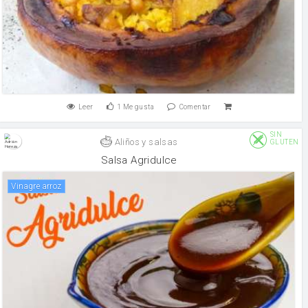
Leer
1
Me gusta
Comentar
SIN
Aliños y salsas
GLUTEN
Salsa Agridulce
Vinagre arroz