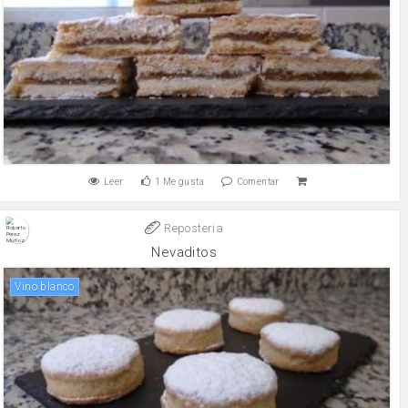
Leer
1
Me gusta
Comentar
Reposteria
Nevaditos
vino blanco