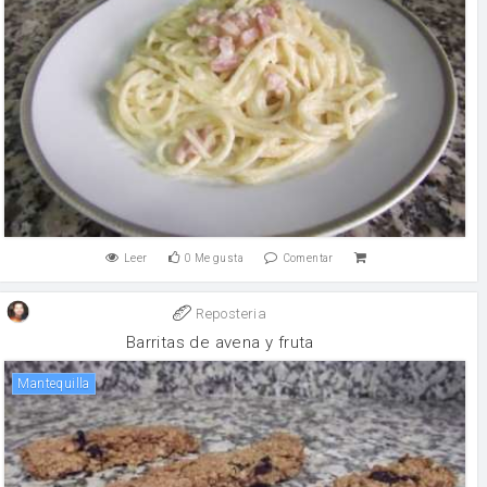
Leer
0
Me gusta
Comentar
Reposteria
Barritas de avena y fruta
mantequilla