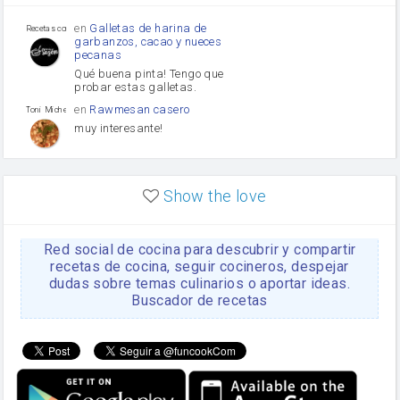
Puerro
en
Galletas de harina de
Recetas con sazon
garbanzos, cacao y nueces
pecanas
Qué buena pinta! Tengo que
probar estas galletas.
en
Rawmesan casero
Toni Michel Caubet
muy interesante!
en
Lasaña casera fácil y
HOJALDROSA TV
rápida
Show the love
VIDEO EXPLIATIVO
https://youtu.be/J5e1ddxNWjk
Red social de cocina para descubrir y compartir
en
Gachas de la abuela
HOJALDROSA TV
Rosa
recetas de cocina, seguir cocineros, despejar
dudas sobre temas culinarios o aportar ideas.
https://youtu.be/Mz69gcVO3sI
Buscador de recetas
en
Receta Del Bizcocho
Rosa
Casero
Disculpa. En la foto aparece
el bizcocho de xoco y en el
apartado de los ingredientes
te has olvidado de poner la