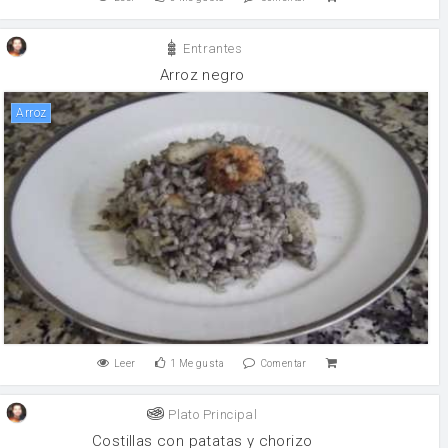
Entrantes
Arroz negro
arroz
Leer
1
Me gusta
Comentar
Plato Principal
Costillas con patatas y chorizo