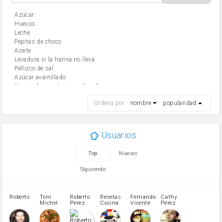
Azúcar
huevos
leche
Pepitas de choco
aceite
Levadura si la harina no lleva
Pellizco de sal
Azúcar avainillado
Harina de reposteria con levadura
harina
Ordena por:
nombre
popularidad
cebolla
mantequilla
ajo
aceite de oliva
Usuarios
huevo
zanahoria
Top
Nuevos
tomate
levadura en polvo
Siguiendo
Opcional: Azúcar avainillado
Opcional: Ron o Whisky
Harina para bizcocho
Roberto
Toni
Roberto
Recetas
Fernando
Cathy
azucar
Michel
Perez
Cocina
Vicente
Pérez
Caubet
Muñoz
patatas
pimiento rojo