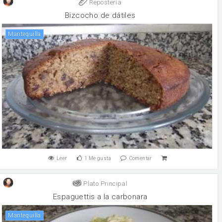
Reposteria
Bizcocho de dátiles
mantequilla
Leer
1
Me gusta
Comentar
Plato Principal
Espaguettis a la carbonara
mantequilla