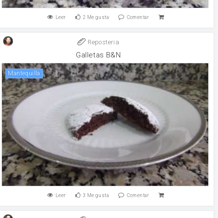
Leer
2
Me gusta
Comentar
Reposteria
Galletas B&N
mantequilla
Leer
3
Me gusta
Comentar