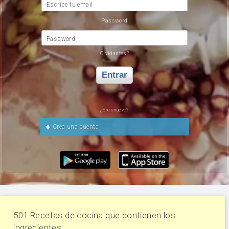
Escribe tu email
Password
Password
Olvidastes?
Entrar
¿Eres nuevo?
Crea una cuenta
501 Recetas de cocina que contienen los
ingredientes: