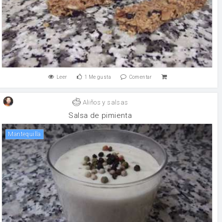
Leer
1
Me gusta
Comentar
Aliños y salsas
Salsa de pimienta
mantequilla