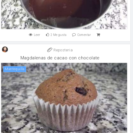
Leer
2
Me gusta
Comentar
Reposteria
Magdalenas de cacao con chocolate
mantequilla