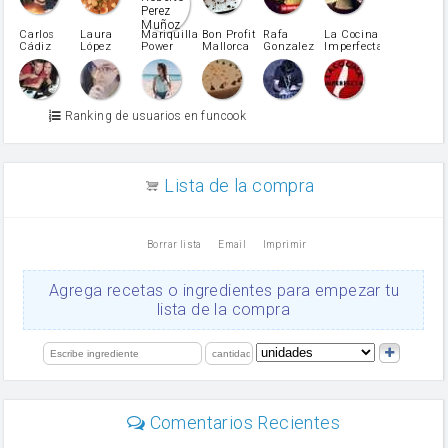
Pimentón
pimiento verde
Carlos
Laura
Mariquilla
Bon Profit
Rafa
La Cocina
Cádiz
López
Power
Mallorca
Gonzalez
Imperfecta
miel
Martínez
vino blanco
Azúcar glass
Azúcar moreno
Ranking de usuarios en funcook
Zumo de limón
arroz
canela en polvo
aceite de girasol
Lista de la compra
Dientes de ajo
vinagre
nata
Borrar lista
Email
Imprimir
Cacao en polvo
queso rallado
Ajos
Agrega recetas o ingredientes para empezar tu
salsa de soja
lista de la compra
orégano
Levadura
limón
perejil
carne picada
mayonesa
Comentarios Recientes
Diente de ajo
Tomates