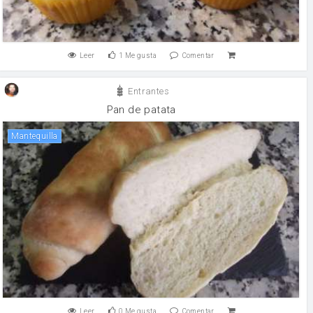
Leer
1
Me gusta
Comentar
Entrantes
Pan de patata
mantequilla
Leer
0
Me gusta
Comentar