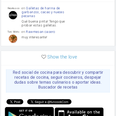
Puerro
en
Galletas de harina de
Recetas con sazon
garbanzos, cacao y nueces
pecanas
Qué buena pinta! Tengo que
probar estas galletas.
en
Rawmesan casero
Toni Michel Caubet
muy interesante!
en
Lasaña casera fácil y
HOJALDROSA TV
rápida
Show the love
VIDEO EXPLIATIVO
https://youtu.be/J5e1ddxNWjk
Red social de cocina para descubrir y compartir
en
Gachas de la abuela
HOJALDROSA TV
Rosa
recetas de cocina, seguir cocineros, despejar
dudas sobre temas culinarios o aportar ideas.
https://youtu.be/Mz69gcVO3sI
Buscador de recetas
en
Receta Del Bizcocho
Rosa
Casero
Disculpa. En la foto aparece
el bizcocho de xoco y en el
apartado de los ingredientes
te has olvidado de poner la