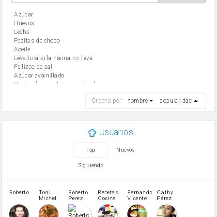
Azúcar
huevos
leche
Pepitas de choco
aceite
Levadura si la harina no lleva
Pellizco de sal
Azúcar avainillado
Harina de reposteria con levadura
harina
Ordena por:
nombre
popularidad
cebolla
mantequilla
ajo
aceite de oliva
Usuarios
huevo
zanahoria
Top
Nuevos
tomate
levadura en polvo
Siguiendo
Opcional: Ron o Whisky
Harina para bizcocho
Opcional: Azúcar avainillado
Roberto
Toni
Roberto
Recetas
Fernando
Cathy
azucar
Michel
Perez
Cocina
Vicente
Pérez
Caubet
Muñoz
patatas
pimiento rojo