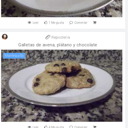
Leer
1
Me gusta
Comentar
Reposteria
Galletas de avena, plátano y chocolate
mantequilla
Leer
4
Me gusta
Comentar