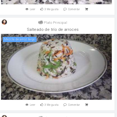
Leer
3
Me gusta
Comentar
Plato Principal
Salteado de trío de arroces
Mezcla de arroz largo
Leer
3
Me gusta
Comentar