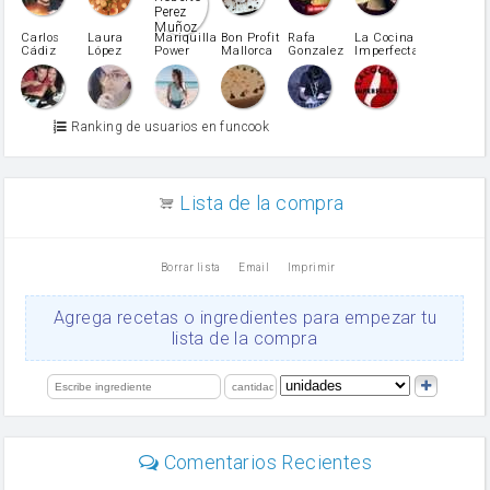
Pimentón
pimiento verde
Carlos
Laura
Mariquilla
Bon Profit
Rafa
La Cocina
Cádiz
López
Power
Mallorca
Gonzalez
Imperfecta
miel
Martínez
vino blanco
Azúcar glass
Azúcar moreno
Ranking de usuarios en funcook
Zumo de limón
arroz
canela en polvo
aceite de girasol
Lista de la compra
Dientes de ajo
vinagre
nata
Borrar lista
Email
Imprimir
Cacao en polvo
queso rallado
Ajos
Agrega recetas o ingredientes para empezar tu
orégano
lista de la compra
Levadura
salsa de soja
limón
perejil
carne picada
Diente de ajo
Comentarios Recientes
mayonesa
Tomates