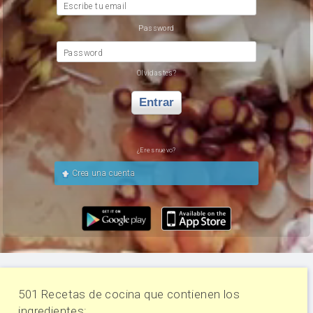
Escribe tu email
Password
Password
Olvidastes?
Entrar
¿Eres nuevo?
Crea una cuenta
501 Recetas de cocina que contienen los
ingredientes: