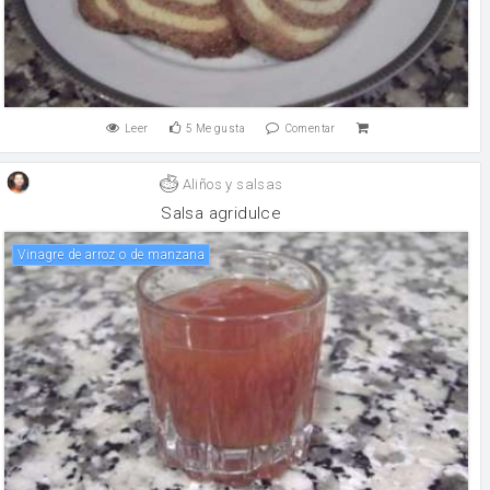
Leer
5
Me gusta
Comentar
Aliños y salsas
Salsa agridulce
Vinagre de arroz o de manzana