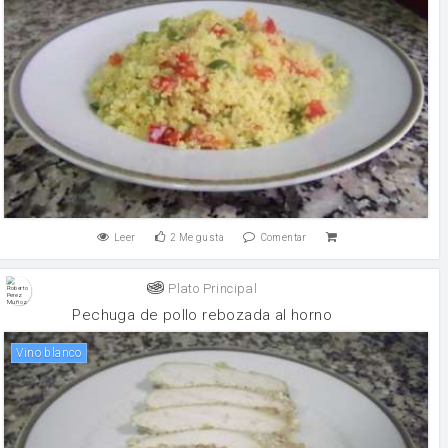
Leer
2
Me gusta
Comentar
Plato Principal
Pechuga de pollo rebozada al horno
vino blanco