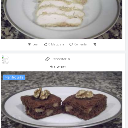
Leer
0
Me gusta
Comentar
Reposteria
Brownie
mantequilla