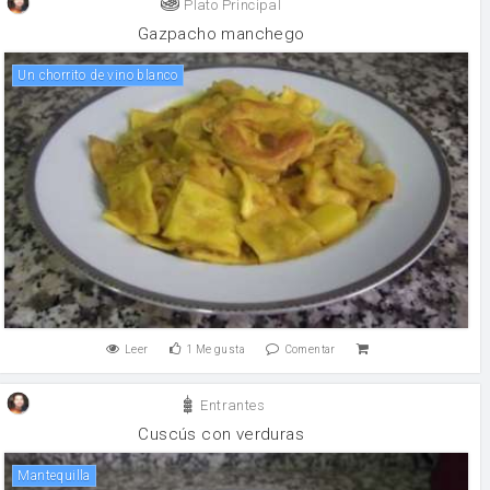
Plato Principal
Gazpacho manchego
Un chorrito de vino blanco
Leer
1
Me gusta
Comentar
Entrantes
Cuscús con verduras
mantequilla