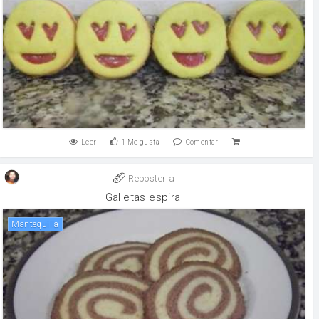
Leer
1
Me gusta
Comentar
Reposteria
Galletas espiral
mantequilla