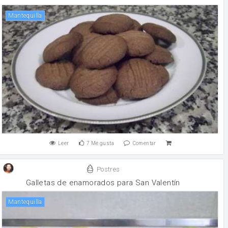
mantequilla
Leer
7
Me gusta
Comentar
Postres
Galletas de enamorados para San Valentín
mantequilla