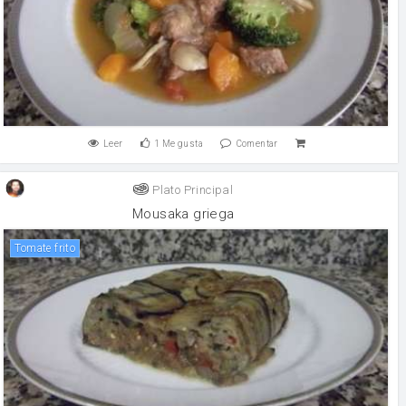
Leer
1
Me gusta
Comentar
Plato Principal
Mousaka griega
tomate frito