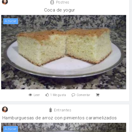
Postres
Coca de yogur
Azúcar
Leer
1
Me gusta
Comentar
Entrantes
Hamburguesas de arroz con pimientos caramelizados
Azúcar