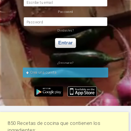
Escribe tu email
Password
Password
Olvidastes?
Entrar
¿Eres nuevo?
Crea una cuenta
850 Recetas de cocina que contienen los
ingredientes: