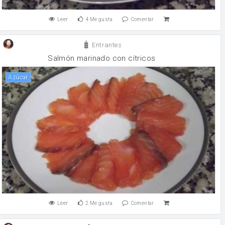
Leer
4
Me gusta
Comentar
Entrantes
Salmón marinado con cítricos
Azúcar
Leer
2
Me gusta
Comentar