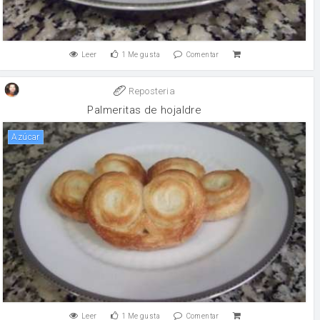
Leer
1
Me gusta
Comentar
Reposteria
Palmeritas de hojaldre
Azúcar
Leer
1
Me gusta
Comentar