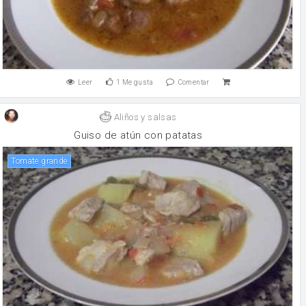
Leer
1
Me gusta
Comentar
Aliños y salsas
Guiso de atún con patatas
Tomate grande