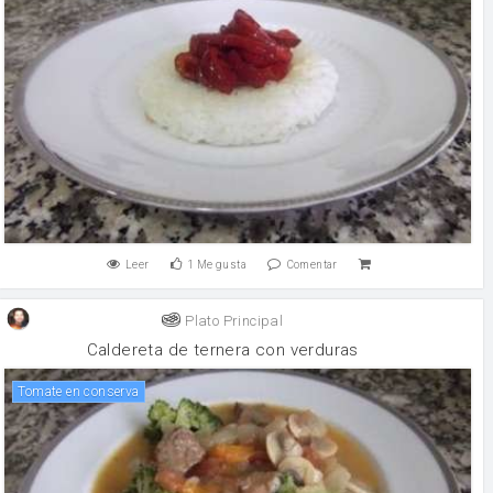
Leer
1
Me gusta
Comentar
Plato Principal
Caldereta de ternera con verduras
Tomate en conserva