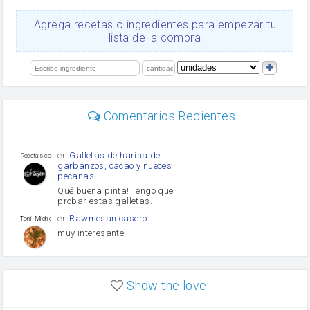
queso rallado
Ajos
Agrega recetas o ingredientes para empezar tu
Levadura
lista de la compra
salsa de soja
orégano
limón
perejil
carne picada
Diente de ajo
Comentarios Recientes
mayonesa
Tomates
Puerro
en
Galletas de harina de
Recetas con sazon
garbanzos, cacao y nueces
pecanas
Qué buena pinta! Tengo que
probar estas galletas.
en
Rawmesan casero
Toni Michel Caubet
muy interesante!
en
Lasaña casera fácil y
HOJALDROSA TV
rápida
Show the love
VIDEO EXPLIATIVO
https://youtu.be/J5e1ddxNWjk