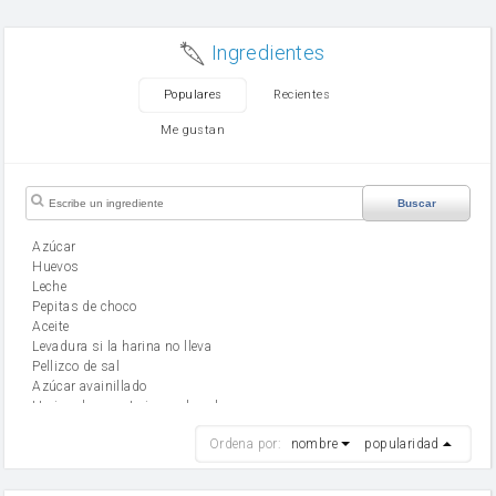
Ingredientes
Populares
Recientes
Me gustan
Buscar
Azúcar
huevos
leche
Pepitas de choco
aceite
Levadura si la harina no lleva
Pellizco de sal
Azúcar avainillado
Harina de reposteria con levadura
harina
Ordena por:
nombre
popularidad
cebolla
mantequilla
ajo