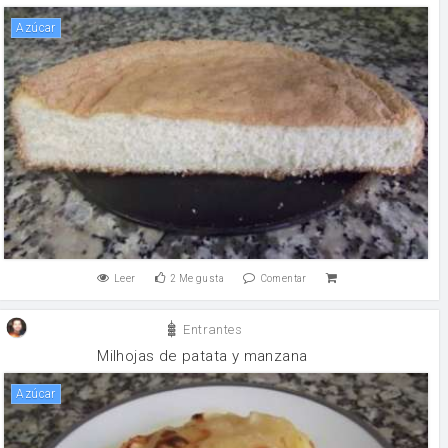
Azúcar
Leer
2
Me gusta
Comentar
Entrantes
Milhojas de patata y manzana
Azúcar