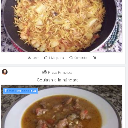
Leer
1
Me gusta
Comentar
Plato Principal
Goulash a la húngara
Tomate en conserva