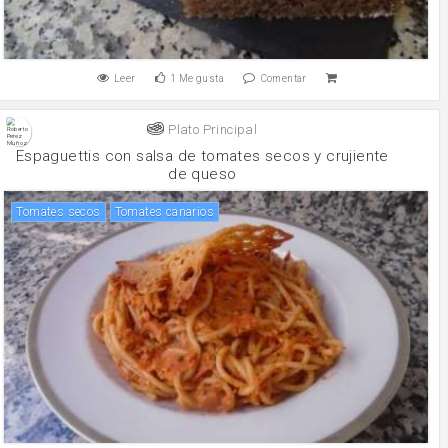
Leer
1
Me gusta
Comentar
Plato Principal
Espaguettis con salsa de tomates secos y crujiente
de queso
tomates secos
Tomates canarios