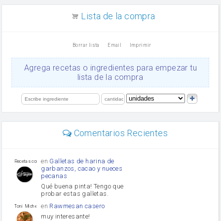
canela en polvo
aceite de girasol
Lista de la compra
Dientes de ajo
vinagre
nata
Borrar lista
Email
Imprimir
Cacao en polvo
queso rallado
Ajos
Agrega recetas o ingredientes para empezar tu
orégano
lista de la compra
Levadura
salsa de soja
limón
perejil
carne picada
mayonesa
Comentarios Recientes
Diente de ajo
Tomates
Puerro
en
Galletas de harina de
Recetas con sazon
garbanzos, cacao y nueces
pecanas
Qué buena pinta! Tengo que
probar estas galletas.
en
Rawmesan casero
Toni Michel Caubet
muy interesante!