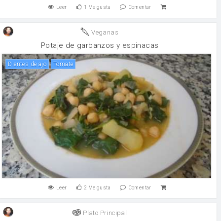
Leer
1
Me gusta
Comentar
Veganas
Potaje de garbanzos y espinacas
Dientes de ajo
tomate
Leer
2
Me gusta
Comentar
Plato Principal