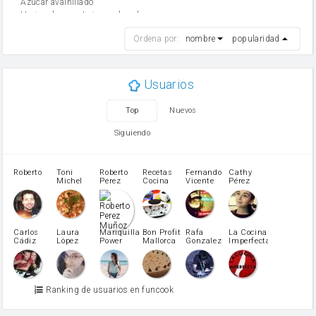
Azúcar avainillado
Harina de reposteria con levadura
harina
Ordena por:
nombre
popularidad
cebolla
mantequilla
ajo
aceite de oliva
Usuarios
huevo
zanahoria
Top
Nuevos
tomate
levadura en polvo
Siguiendo
Opcional: Azúcar avainillado
Opcional: Ron o Whisky
Harina para bizcocho
Roberto
Toni
Roberto
Recetas
Fernando
Cathy
azucar
Michel
Perez
Cocina
Vicente
Pérez
Caubet
Muñoz
patatas
pimiento rojo
Pimentón
pimiento verde
Carlos
Laura
Mariquilla
Bon Profit
Rafa
La Cocina
Cádiz
López
Power
Mallorca
Gonzalez
Imperfecta
miel
Martínez
vino blanco
Azúcar glass
Azúcar moreno
Ranking de usuarios en funcook
Zumo de limón
arroz