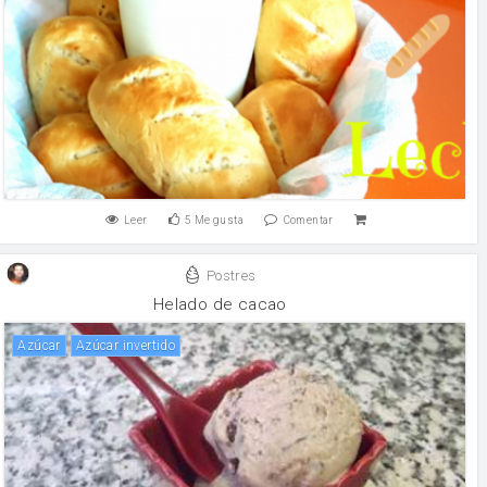
Leer
5
Me gusta
Comentar
Postres
Helado de cacao
Azúcar
Azúcar invertido