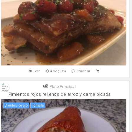
Leer
4
Me gusta
Comentar
Plato Principal
Pimientos rojos rellenos de arroz y carne picada
Dientes de ajo
tomate