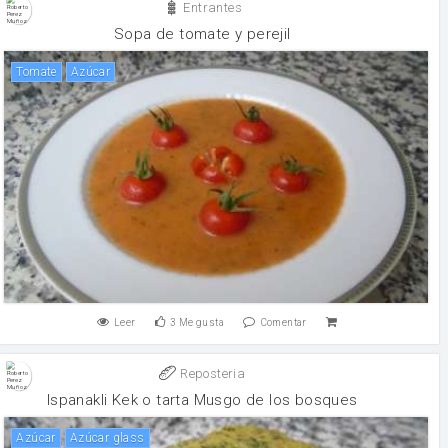
Entrantes
Sopa de tomate y perejil
tomate
Azúcar
Leer
3
Me gusta
Comentar
Reposteria
Ispanakli Kek o tarta Musgo de los bosques
Azúcar
Azúcar glass