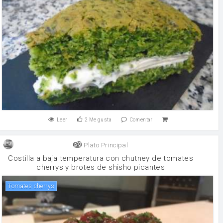
Leer
2
Me gusta
Comentar
Plato Principal
Costilla a baja temperatura con chutney de tomates
cherrys y brotes de shisho picantes
Tomates cherrys