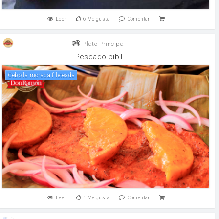
Leer
6
Me gusta
Comentar
Plato Principal
Pescado pibil
Cebolla morada fileteada
Leer
1
Me gusta
Comentar