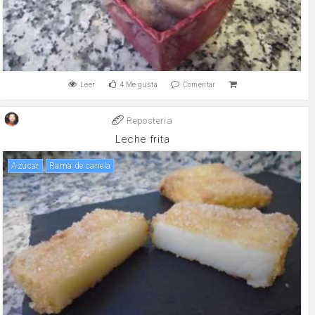
Leer
4
Me gusta
Comentar
Reposteria
Leche frita
Azúcar
rama de canela