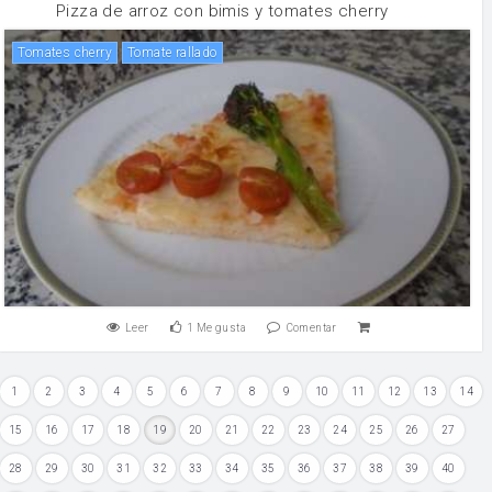
Pizza de arroz con bimis y tomates cherry
tomates cherry
Tomate rallado
Leer
1
Me gusta
Comentar
1
2
3
4
5
6
7
8
9
10
11
12
13
14
15
16
17
18
19
20
21
22
23
24
25
26
27
28
29
30
31
32
33
34
35
36
37
38
39
40