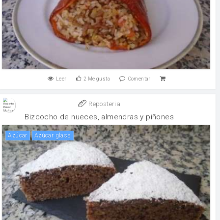
Leer
2
Me gusta
Comentar
Reposteria
Bizcocho de nueces, almendras y piñones
Azúcar
Azúcar glass