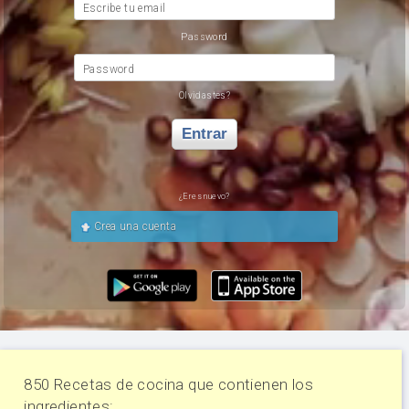
Escribe tu email
Password
Password
Olvidastes?
Entrar
¿Eres nuevo?
Crea una cuenta
850 Recetas de cocina que contienen los
ingredientes: