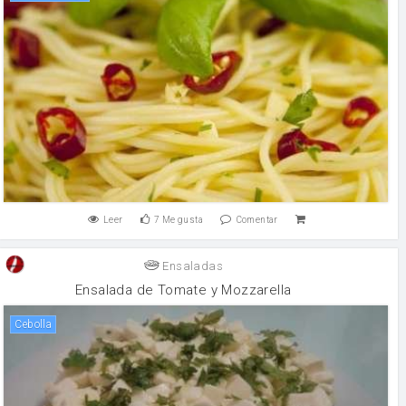
Leer
7
Me gusta
Comentar
Ensaladas
Ensalada de Tomate y Mozzarella
cebolla