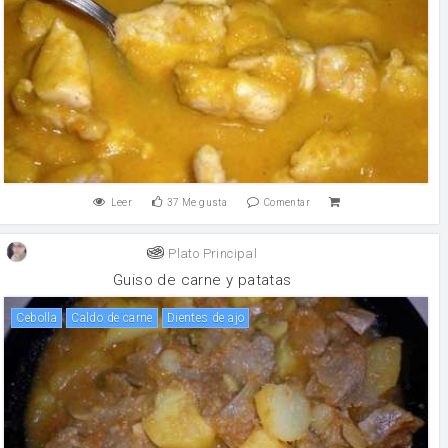
Leer
37
Me gusta
Comentar
Plato Principal
Guiso de carne y patatas
cebolla
Caldo de carne
Dientes de ajo