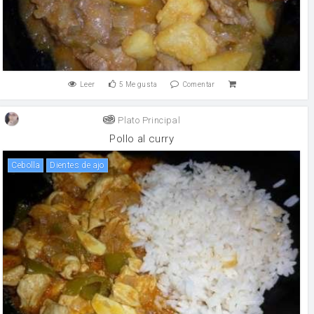
Leer
5
Me gusta
Comentar
Plato Principal
Pollo al curry
cebolla
Dientes de ajo