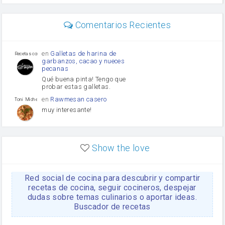
perejil
carne picada
mayonesa
Comentarios Recientes
Diente de ajo
Tomates
Puerro
en
Galletas de harina de
Recetas con sazon
garbanzos, cacao y nueces
pecanas
Qué buena pinta! Tengo que
probar estas galletas.
en
Rawmesan casero
Toni Michel Caubet
muy interesante!
en
Lasaña casera fácil y
HOJALDROSA TV
rápida
Show the love
VIDEO EXPLIATIVO
https://youtu.be/J5e1ddxNWjk
Red social de cocina para descubrir y compartir
en
Gachas de la abuela
HOJALDROSA TV
Rosa
recetas de cocina, seguir cocineros, despejar
dudas sobre temas culinarios o aportar ideas.
https://youtu.be/Mz69gcVO3sI
Buscador de recetas
en
Receta Del Bizcocho
Rosa