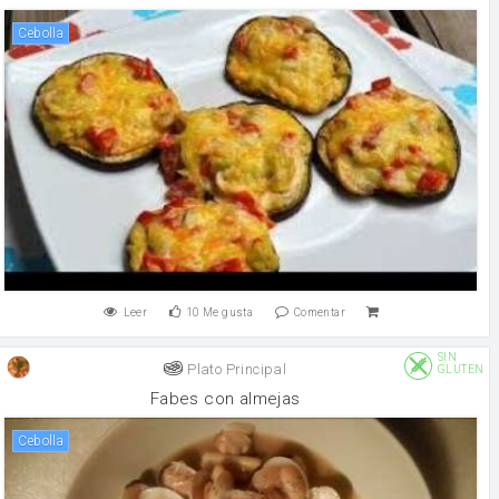
cebolla
Leer
10
Me gusta
Comentar
SIN
Plato Principal
GLUTEN
Fabes con almejas
cebolla