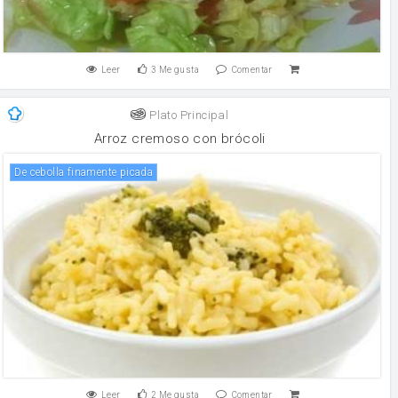
Leer
3
Me gusta
Comentar
Plato Principal
Arroz cremoso con brócoli
de cebolla finamente picada
Leer
2
Me gusta
Comentar