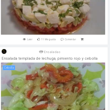
Leer
11
Me gusta
Comentar
Ensaladas
Ensalada templada de lechuga, pimiento rojo y cebolla
cebolla