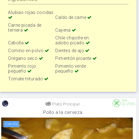
Alubias rojas cocidas
Caldo de carne
Carne picada de
ternera
Cayena
Chile chipotle en
Cebolla
adobo picado
Comino en polvo
Dientes de ajo
Orégano seco
Pimentón picante
Pimiento rojo
Pimiento verde
pequeño
pequeño
Tomate triturado
SIN
Plato Principal
GLUTEN
Pollo a la cerveza
cebolla