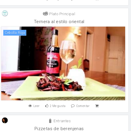
Plato Principal
Ternera al estilo oriental
Cebolla Roja
Leer
2
Me gusta
Comentar
Entrantes
Pizzetas de berenjenas