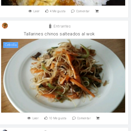
Leer
4
Me gusta
Comentar
Entrantes
Tallarines chinos salteados al wok
cebolla
Leer
10
Me gusta
Comentar