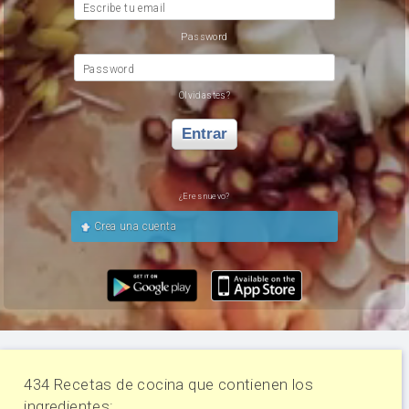
Escribe tu email
Password
Password
Olvidastes?
Entrar
¿Eres nuevo?
Crea una cuenta
434 Recetas de cocina que contienen los
ingredientes: