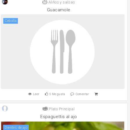
Aliños y salsas
Guacamole
cebolla
Leer
5
Me gusta
Comentar
Plato Principal
Espaguettis al ajo
Dientes de ajo