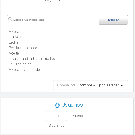
Buscar
Azúcar
huevos
leche
Pepitas de choco
aceite
Levadura si la harina no lleva
Pellizco de sal
Azúcar avainillado
Harina de reposteria con levadura
harina
Ordena por:
nombre
popularidad
cebolla
mantequilla
ajo
aceite de oliva
Usuarios
huevo
zanahoria
Top
Nuevos
tomate
levadura en polvo
Siguiendo
Opcional: Azúcar avainillado
Opcional: Ron o Whisky