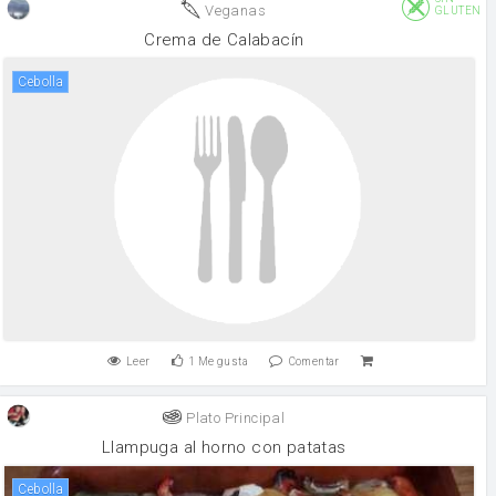
Veganas
GLUTEN
Crema de Calabacín
cebolla
Leer
1
Me gusta
Comentar
Plato Principal
Llampuga al horno con patatas
cebolla