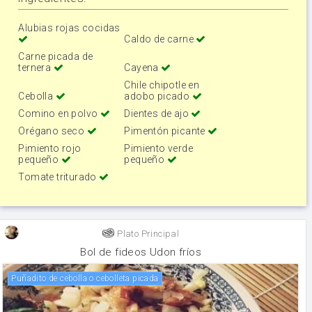
Alubias rojas cocidas
Caldo de carne
Carne picada de
ternera
Cayena
Chile chipotle en
Cebolla
adobo picado
Comino en polvo
Dientes de ajo
Orégano seco
Pimentón picante
Pimiento rojo
Pimiento verde
pequeño
pequeño
Tomate triturado
Plato Principal
Bol de fideos Udon fríos
puñadito de cebolla o cebolleta picada