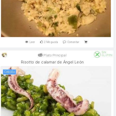
Leer
2
Me gusta
Comentar
SIN
Plato Principal
GLUTEN
Risotto de calamar de Ángel León
cebolla