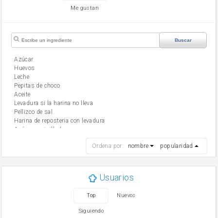
Me gustan
Buscar
Azúcar
huevos
leche
Pepitas de choco
aceite
Levadura si la harina no lleva
Pellizco de sal
Harina de reposteria con levadura
Azúcar avainillado
harina
Ordena por:
nombre
popularidad
cebolla
mantequilla
ajo
aceite de oliva
Usuarios
huevo
zanahoria
Top
Nuevos
tomate
levadura en polvo
Siguiendo
Opcional: Azúcar avainillado