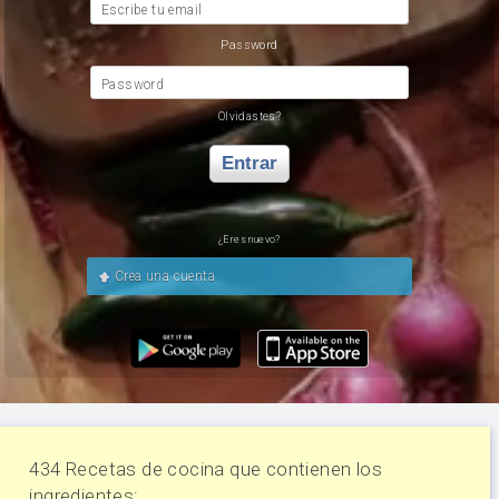
Escribe tu email
Password
Password
Olvidastes?
Entrar
¿Eres nuevo?
Crea una cuenta
434 Recetas de cocina que contienen los
ingredientes: