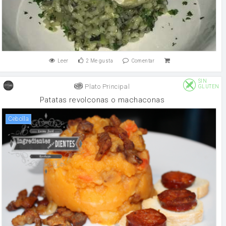
Leer
2
Me gusta
Comentar
SIN
Plato Principal
GLUTEN
Patatas revolconas o machaconas
cebolla