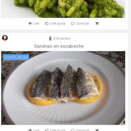
Leer
3
Me gusta
Comentar
Entrantes
Sardinas en escabeche
Dientes de ajo
Leer
2
Me gusta
Comentar