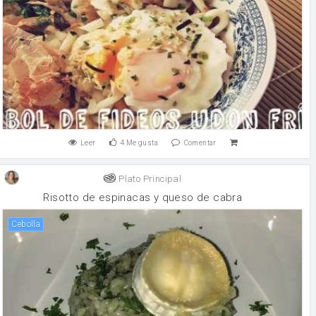
Leer
4
Me gusta
Comentar
Plato Principal
Risotto de espinacas y queso de cabra
cebolla