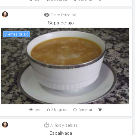
Plato Principal
Sopa de ajo
Dientes de ajo
Leer
2
Me gusta
Comentar
Aliños y salsas
Escalivada