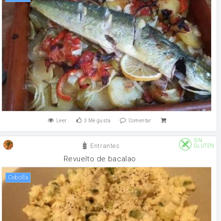
Leer
3
Me gusta
Comentar
SIN
Entrantes
GLUTEN
Revuelto de bacalao
cebolla