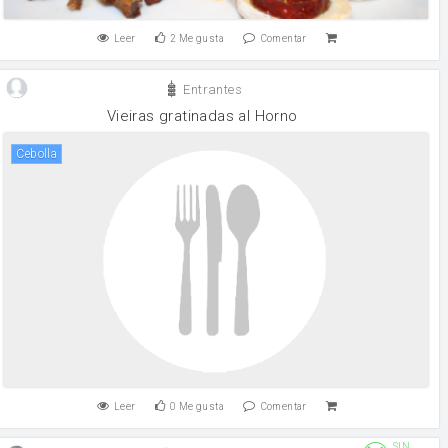
Leer
2
Me gusta
Comentar
Entrantes
Vieiras gratinadas al Horno
cebolla
Leer
0
Me gusta
Comentar
SIN