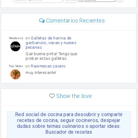
perejil
carne picada
mayonesa
Comentarios Recientes
Diente de ajo
Tomates
Puerro
en
Galletas de harina de
Recetas con sazon
garbanzos, cacao y nueces
pecanas
Qué buena pinta! Tengo que
probar estas galletas.
en
Rawmesan casero
Toni Michel Caubet
muy interesante!
en
Lasaña casera fácil y
HOJALDROSA TV
rápida
Show the love
VIDEO EXPLIATIVO
https://youtu.be/J5e1ddxNWjk
Red social de cocina para descubrir y compartir
en
Gachas de la abuela
HOJALDROSA TV
Rosa
recetas de cocina, seguir cocineros, despejar
dudas sobre temas culinarios o aportar ideas.
https://youtu.be/Mz69gcVO3sI
Buscador de recetas